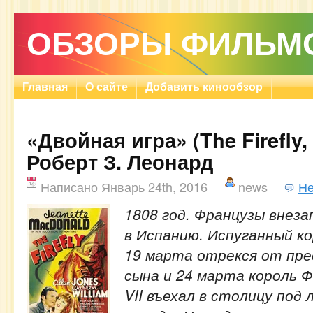
ОБЗОРЫ ФИЛЬМ
Главная
О сайте
Добавить кинообзор
«Двойная игра» (The Firefly, 
Роберт З. Леонард
Написано Январь 24th, 2016
news
Не
1808 год. Французы внеза
в Испанию. Испуганный ко
19 марта отрекся от пре
сына и 24 марта король 
VII въехал в столицу под