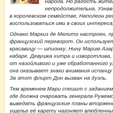
народа. Но радость жите
непродолжительна. Узнав
в королевском семействе, Наполеон р
воспользоваться ими в своих интереса
Однако Маркиз де Мелито настроен, 
французский переворот. Он используе
красавицу — шпионку, Нину Марию Аз
кабаре. Девушка хитра и изворотлива
от назойливого и уже обработанного у
она оказывает знаки внимания испанцу
За этот флирт Дон вызван на дуэль.
Тем временем Мари спешит с заданием 
где должна очаровать генерала Ружем
выведать французские планы вторжен
ущелье её карету нагоняет влюбленны