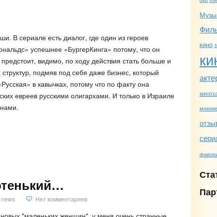
Музы
Фил
ши. В сериале есть диалог, где один из героев
кино
з
нальдс» успешнее «БургерКинга» потому, что он
ки
предстоит, видимо, по ходу действия стать больше и
структур, подмяв под себя даже бизнес, который
акте
Русская» в кавычках, потому что по факту она
киноз
ских евреев русскими олигархами. И только в Израиле
анами.
мнени
отзы
сери
фавор
Ста
ротенький…
Пар
news
Нет комментариев
р новых "маленьких женщин". у меня очень странные