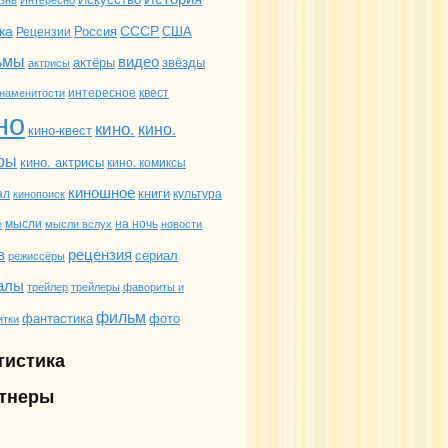
ка
СССР
Россия
США
Рецензии
ьмы
видео
актёры
звёзды
актрисы
интересное
квест
наменитости
но
кино.
кино.
кино-квест
ры
кино. актрисы
кино. комиксы
киношное
книги
ал
культура
кинопоиск
мысли
на ночь
е
мысли вслух
новости
в
рецензия
сериал
режиссёры
алы
трейлеры
фавориты и
трейлер
фильм
фантастика
фото
итки
тистика
тнеры