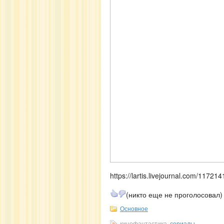
https://lartis.livejournal.com/117214
(никто еще не проголосовал)
Основное
кинофантастика,
сериалы