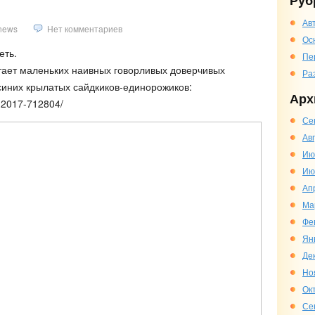
Руб
Ав
news
Нет комментариев
Ос
еть.
Пе
тает маленьких наивных говорливых доверчивых
Ра
иних крылатых сайдкиков-единорожиков:
Арх
i-2017-712804/
Се
Ав
Ию
Ию
Ап
Ма
Фе
Ян
Де
Но
Ок
Се