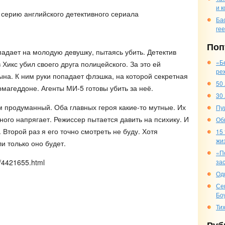
и 
серию английского детективного сериала
Ба
ге
Поп
дает на молодую девушку, пытаясь убить. Детектив
«Б
в Хикс убил своего друга полицейского. За это ей
ре
ына. К ним руки попадает флэшка, на которой секретная
50
агеддоне. Агенты МИ-5 готовы убить за неё.
30
 продуманный. Оба главных героя какие-то мутные. Их
Пу
ого напрягает. Режиссер пытается давить на психику. И
Об
. Второй раз я его точно смотреть не буду. Хотя
15
жи
и только оно будет.
«П
m/4421655.html
за
Од
Се
Бо
Ти