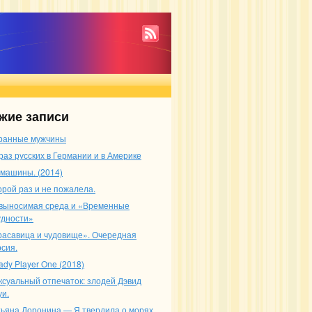
жие записи
ранные мужчины
раз русских в Германии и в Америке
 машины. (2014)
орой раз и не пожалела.
выносимая среда и «Временные
удности»
расавица и чудовище». Очередная
рсия.
ady Player One (2018)
ксуальный отпечаток: злодей Дэвид
уи.
тьяна Доронина — Я твердила о морях