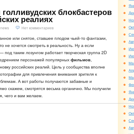
Ян
и голливудских блокбастеров
Де
йских реалиях
Но
Ок
news
Нет комментариев
Се
нное или снятое, ставшее плодом чьей-то фантазии,
Ав
то не хочется смотреть в реальность. Ну а если
Ию
 — под таким лозунгом работает творческая группа 2D
Ию
внедрением персонажей популярных
фильмов
,
Ма
новку российских реалий. Цель у сообщества вполне
Ап
фотографии для привлечения внимания зрителя к
Ма
блемам. А вот работы получаются забавные и
Фе
ямо скажем, смотрятся весьма органично. Мы получили
Ян
я, чего и вам желаем.
Де
Но
Ок
Се
Ав