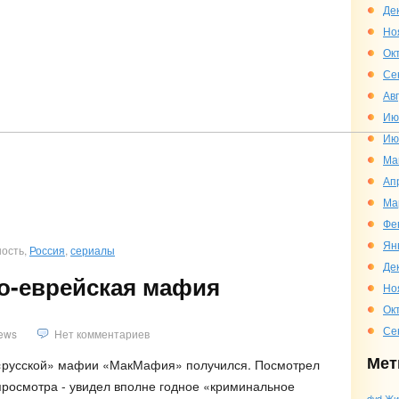
Де
Но
Ок
Се
Ав
Ию
Ию
Ма
Ап
Ма
Фе
Ян
ность,
Россия
,
сериалы
Де
о-еврейская мафия
Но
Ок
Се
ews
Нет комментариев
Мет
 «русской» мафии «МакМафия» получился. Посмотрел
 просмотра - увидел вполне годное «криминальное
dvd
Жи