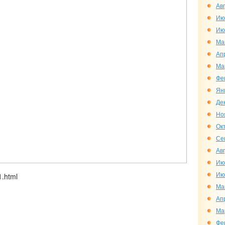
Ав
Ию
Ию
Ма
Ап
Ма
Фе
Ян
Де
Но
Ок
Се
Ав
Ию
Ию
1.html
Ма
Ап
Ма
Фе