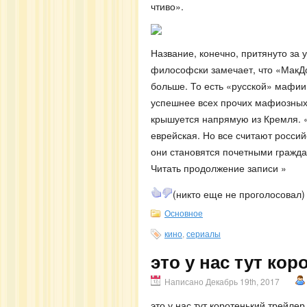
чтиво».
Название, конечно, притянуто за у
философски замечает, что «МакДо
больше. То есть «русской» мафии 
успешнее всех прочих мафиозных 
крышуется напрямую из Кремля. «
еврейская. Но все считают россий
они становятся почетными гражд
Читать продолжение записи »
(никто еще не проголосовал)
Основное
кино
,
сериалы
это у нас тут ко
Написано Декабрь 19th, 2017
это у нас тут коротенький трейле