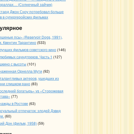
кораллах… (Солнечный зайчик)
стард Джон Сноу потребовал больше
ев в супергеройских фильмах
улярное
ешеные псы» (Reservoir Dogs, 1991),
ж. Квентин Тарантино
(533)
 лучших фильмов советского кино
(146)
 любимых саундтреков. Часть 1
(127)
шкино с высоты
(101)
наженная Орнелла Мути
(92)
 талантливых актеров, ушедших из
зни слишком рано
(83)
оследний богатырь» vs «Сторожевая
става»
(77)
нажды в Ростове
(63)
ксуальный отпечаток: злодей Дэвид
уи.
(60)
хий Дон (фильм, 1958)
(59)