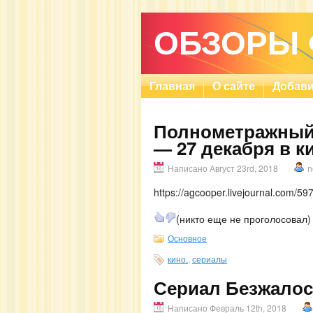
ОБЗОРЫ
Главная
О сайте
Добави
Полнометражный 
— 27 декабря в к
Написано Август 23rd, 2018
n
https://agcooper.livejournal.com/59
(никто еще не проголосовал)
Основное
кино.
,
сериалы
Сериал Безжалос
Написано Февраль 12th, 2018