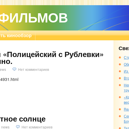
 ФИЛЬМОВ
ть кинообзор
Све
«Полицейский с Рублевки»
Ст
ино.
Об
ews
Нет комментариев
Из
Вт
74931.html
Не
тр
«К
ве
Re
тное солнце
Се
Бо
news
Нет комментариев
Та