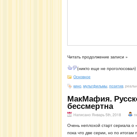
Читать продолжение записи »
(никто еще не проголосовал)
Основное
кино
,
мультфильмы
,
позитив
, реаль
МакМафия. Русск
бессмертна
Написано Январь 5th, 2018
n
Очень неплохой старт сериала о
пока что две серии, но по итогам