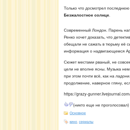
Только что досмотрел последнюю 
Безжалостное солнце
.
Современный Лондон. Парень напа
Ренко хочет доказать, что детекти
обещали не сажать в тюрьму её с
информация о надвигающемся Арм
Сюжет местами рваный, не совсем
цели не вполне ясны. Музыка немн
при этом почти всё, как на ладони
продолжение, наверное гляну, есл
https://grazy-gunner.livejournal.co
(никто еще не проголосовал)
Основное
кино
,
сериалы