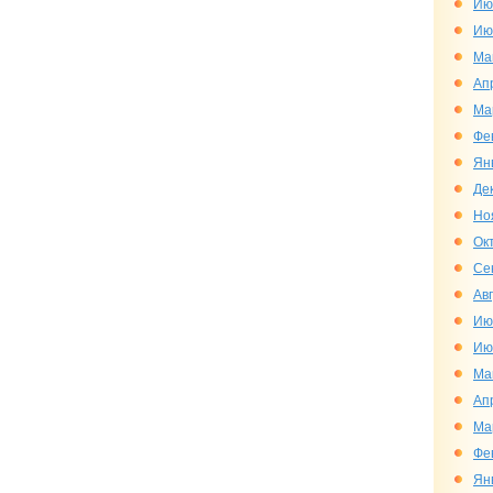
Ию
Ию
Ма
Ап
Ма
Фе
Ян
Де
Но
Ок
Се
Ав
Ию
Ию
Ма
Ап
Ма
Фе
Ян