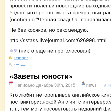
провести тюленьи новогодние выходные 
бодро, интересно, масса прекрасных ра
(особенно "Черная свадьба" понравилась
Не без косяков, но рекомендую.
http://sstass.livejournal.com/626998.html
(никто еще не проголосовал)
Основное
****
,
кино
«Заветы юности»
Написано Декабрь 30th, 2015
news
Н
Кто любит неторопливое английское кин
поствикторианской Англии, с интерьера
т.п., тем могу посоветовать недавний ф