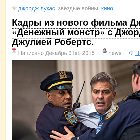
джордж лукас
, звёздые войны,
кино
Кадры из нового фильма Д
«Денежный монстр» с Джор
Джулией Робертс.
Написано Декабрь 31st, 2015
news
Н