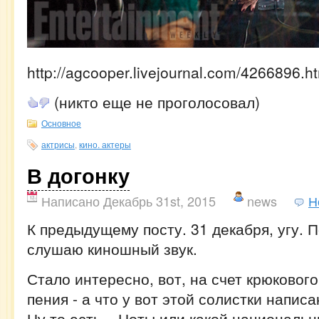
http://agcooper.livejournal.com/4266896.h
(никто еще не проголосовал)
Основное
актрисы
,
кино. актеры
В догонку
Написано Декабрь 31st, 2015
news
Н
К предыдущему посту. 31 декабря, угу. П
слушаю киношный звук.
Стало интересно, вот, на счет крюкового
пения - а что у вот этой солистки напис
Ну то есть... Ноты или какой национальн