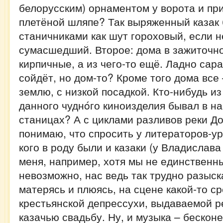
белорусским) орнаментом у ворота и пр
плетёной шляпе? Так выряженный казак
станичниками как шут гороховый, если н
сумасшедший. Второе: дома в зажиточно
кирпичные, а из чего-то ещё. Ладно сар
сойдёт, но дом-то? Кроме того дома все
землю, с низкой посадкой. Кто-нибудь из
данного чуднóго киноизделия бывал в н
станицах? А с циклами разливов реки Д
понимаю, что спросить у литераторов-у
кого в роду были и казаки (у Владислав
меня, например, хотя мы не единственн
невозможно, нас ведь так трудно разыск
матерясь и плюясь, на сцене какой-то с
крестьянской депрессухи, выдаваемой 
казачью свадьбу. Ну, и музыка – бескон