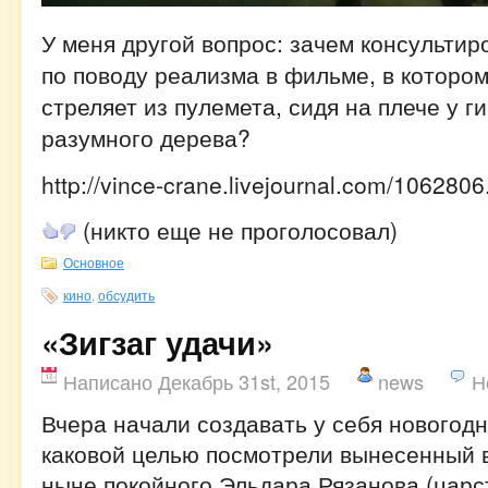
У меня другой вопрос: зачем консультир
по поводу реализма в фильме, в которо
стреляет из пулемета, сидя на плече у г
разумного дерева?
http://vince-crane.livejournal.com/1062806
(никто еще не проголосовал)
Основное
кино
,
обсудить
«Зигзаг удачи»
Написано Декабрь 31st, 2015
news
Н
Вчера начали создавать у себя новогодн
каковой целью посмотрели вынесенный 
ныне покойного Эльдара Рязанова (царс