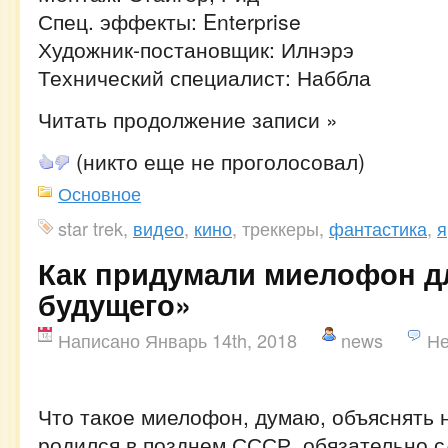
Спец. эффекты: Enterprise
Художник-постановщик: Илнэрэ
Технический специалист: Наббла
Читать продолжение записи »
(никто еще не проголосовал)
Основное
star trek,
видео
,
кино
, треккеры,
фантастика
,
я
Как придумали миелофон дл
будущего»
Написано Январь 14th, 2018
news
Не
Что такое миелофон, думаю, объяснять н
родился в позднем СССР, обязательно 