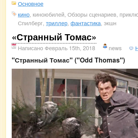
Основное
кино
, киноюбилей, Обзоры сценариев, прикл
Спилберг,
триллер
,
фантастика
, экшн
«Странный Томас»
Написано Февраль 15th, 2018
news
"Странный Томас" ("Odd Thomas")