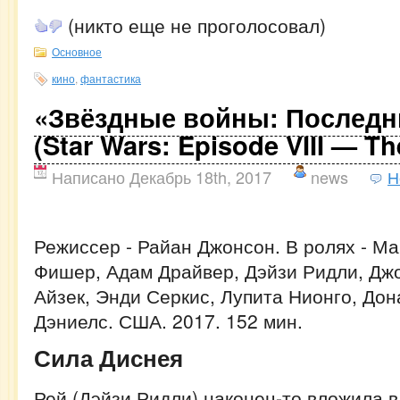
(никто еще не проголосовал)
Основное
кино
,
фантастика
«Звёздные войны: Последн
(Star Wars: Episode VIII — Th
Написано Декабрь 18th, 2017
news
Н
Режиссер - Райан Джонсон. В ролях - Ма
Фишер, Адам Драйвер, Дэйзи Ридли, Джо
Айзек, Энди Серкис, Лупита Нионго, Дон
Дэниелс. США. 2017. 152 мин.
Сила Диснея
Рей (Дэйзи Ридли) наконец-то вложила в