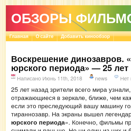
ОБЗОРЫ ФИЛЬМ
Главная
О сайте
Добавить кинообзор
Воскрешение динозавров. 
юрского периода» — 25 лет
Написано Июнь 11th, 2018
news
Нет
25 лет назад зрители всего мира узнали,
отражающиеся в зеркале, ближе, чем ка
если это преследующий вашу машину г
тираннозавр. На экраны вышел легенда
юрского периода
». Конечно, фильмы п
снимали и раньше. Но ни один из них и 