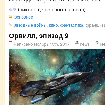
(никто еще не проголосовал)
Основное
Звездные войны
,
кино
,
фантастика
, франшиз
Орвилл, эпизод 9
Написано Ноябрь 10th, 2017
news
Не