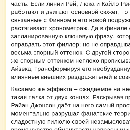
часть. Если линии Рей, Люка и Кайло Ре
работают и двигают основной сюжет, то
связанные с Финном и его новой подруж
растягивают хронометраж. Да в финале 
запланированную ключевую фразу, кото
оправдать этот филлер; но не оправдыва
весьма спорный оттенок. С другой сторо
же спорным оттенком неплохо прописыв
Айзека, трансформируя его необузданну
влиянием внешних раздражителей в соз
Касаемо же эффекта – ожидаемое на не
такая палка от двух концах. Раскрывая 
Райан Джонсон даёт на него самый прос
моментально разрушая фанатские теори
сладостную пилюлю своей незамысловат
время чувство обманутости напрасными