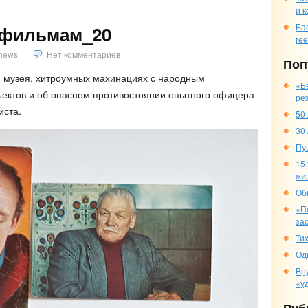
и 
Ба
 фильмам_20
ге
news
Нет комментариев
Поп
и музея, хитроумных махинациях с народным
«Б
ъектов и об опасном противостоянии опытного офицера
ре
иста.
50
30
Пу
15
жи
Об
«П
за
Ти
Од
Вр
«у