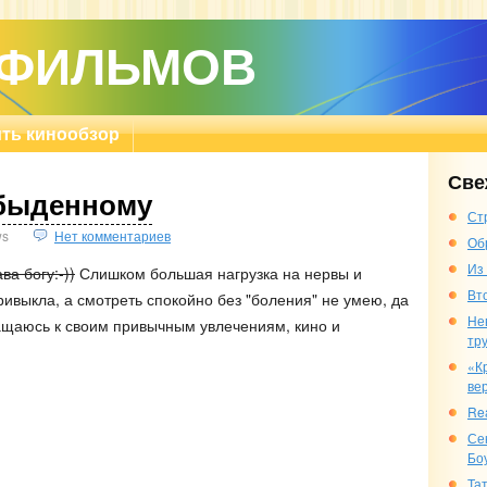
 ФИЛЬМОВ
ть кинообзор
Све
обыденному
Ст
ws
Нет комментариев
Об
Из
ва богу:-))
Слишком большая нагрузка на нервы и
Вт
привыкла, а смотреть спокойно без "боления" не умею, да
Не
ращаюсь к своим привычным увлечениям, кино и
тр
«К
ве
Re
Се
Бо
Та