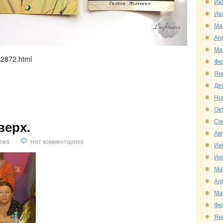
Ию
Ию
Ма
Ап
Ма
542872.html
Фе
Ян
Де
Но
Ок
Се
верх.
Ав
ews
Нет комментариев
Ию
Ию
Ма
Ап
Ма
Фе
Ян