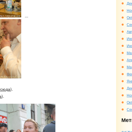
Де
Но
...
Ок
Се
Ав
Ию
Ию
Ма
Ап
Ма
Фе
Ян
Де
тсюда
).
Но
а
).
Ок
Се
Мет
dvd
Жи