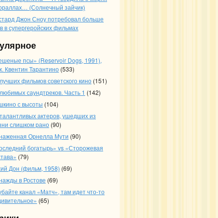
кораллах… (Солнечный зайчик)
стард Джон Сноу потребовал больше
ев в супергеройских фильмах
улярное
ешеные псы» (Reservoir Dogs, 1991),
ж. Квентин Тарантино
(533)
 лучших фильмов советского кино
(151)
 любимых саундтреков. Часть 1
(142)
шкино с высоты
(104)
 талантливых актеров, ушедших из
зни слишком рано
(90)
наженная Орнелла Мути
(90)
оследний богатырь» vs «Сторожевая
става»
(79)
хий Дон (фильм, 1958)
(69)
нажды в Ростове
(69)
убайте канал «Матч», там идет что-то
дивительное»
(65)