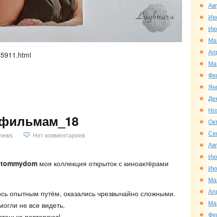
Ав
Ию
Ию
Ма
Ап
545911.html
Ма
Фе
Ян
Де
Но
 фильмам_18
Ок
Се
news
Нет комментариев
Ав
Ию
tommydom
моя коллекция открыток с киноактёрами
Ию
Ма
Ап
ось опытным путём, оказались чрезвычайно сложными.
Ма
 могли не все видеть.
Фе
астенько повторяют!