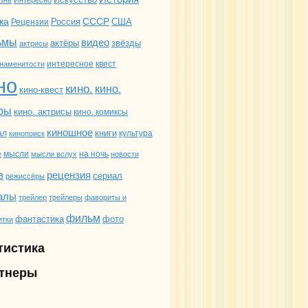
ка
СССР
Россия
США
Рецензии
ьмы
видео
актёры
звёзды
актрисы
интересное
квест
наменитости
но
кино.
кино.
кино-квест
ры
кино. актрисы
кино. комиксы
киношное
книги
ал
культура
кинопоиск
мысли
на ночь
е
мысли вслух
новости
в
рецензия
сериал
режиссёры
алы
трейлеры
фавориты и
трейлер
фильм
фантастика
фото
итки
тистика
тнеры