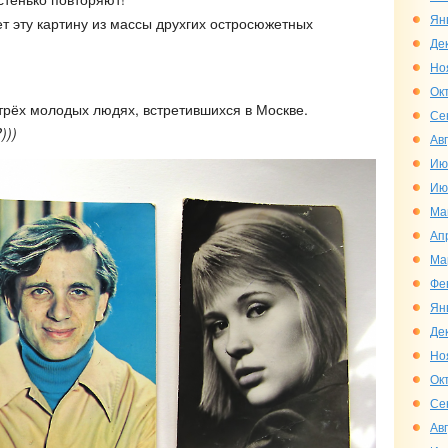
Ян
ет эту картину из массы друхгих остросюжетных
Де
Но
Ок
 трёх молодых людях, встретившихся в Москве.
Се
)))
Ав
Ию
Ию
Ма
Ап
Ма
Фе
Ян
Де
Но
Ок
Се
Ав