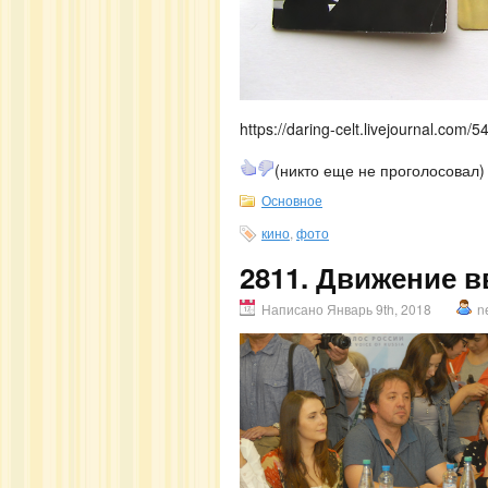
https://daring-celt.livejournal.com/
(никто еще не проголосовал)
Основное
кино
,
фото
2811. Движение в
Написано Январь 9th, 2018
n