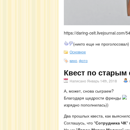
https://daring-celt.livejournal.com/
(никто еще не проголосовал)
Основное
кино
,
фото
Квест по старым
Написано Январь 14th, 2018
А, может, снова сыграем?
Благодаря щедрости френды
изрядно пополнилась))
Два прошлых квеста, как выяснил
Соглашусь, что "
Сотрудника ЧК
"
Но уж "
Ларец Марии Медичи
" ч