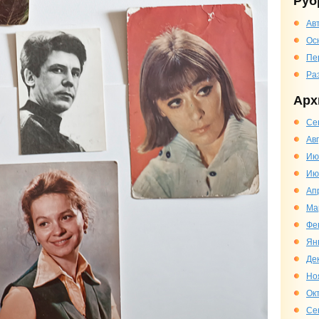
Руб
Ав
Ос
Пе
Ра
Арх
Се
Ав
Ию
Ию
Ап
Ма
Фе
Ян
Де
Но
Ок
Се