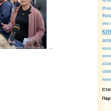
Музы
Фил
кино
з
ки
акте
...
киноз
мнени
отзы
сери
фавор
Ста
Пар