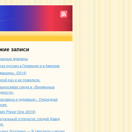
жие записи
ранные мужчины
раз русских в Германии и в Америке
 машины. (2014)
орой раз и не пожалела.
выносимая среда и «Временные
удности»
расавица и чудовище». Очередная
рсия.
ady Player One (2018)
ксуальный отпечаток: злодей Дэвид
уи.
тьяна Доронина — Я твердила о морях