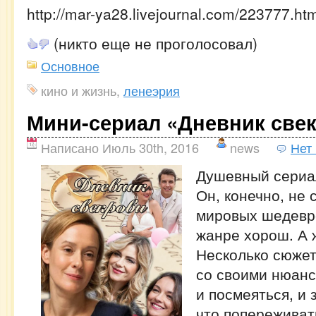
http://mar-ya28.livejournal.com/223777.ht
(никто еще не проголосовал)
Основное
кино и жизнь,
ленеэрия
Мини-сериал «Дневник све
Написано Июль 30th, 2016
news
Нет
Душевный сериа
Он, конечно, не 
мировых шедевро
жанре хорош. А жа
Несколько сюжет
со своими нюанс
и посмеяться, и 
что попереживат