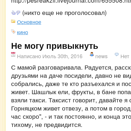
http://pesreakzii.livejournal.com/655508.ht
(никто еще не проголосовал)
Основное
кино
Не могу привыкнуть
Написано Июль 30th, 2016
news
Нет
С мамой разговаривала. Радуется, расск
друзьями на даче посидели, давно не ви
собрались, даже те кто разъехался и по
живет. Шашлык ели, фрукты, в бане попа
взяли такси. Таксист говорит, давайте я 
Горняцком живет отвезу, а потом в горо
час скоро", - и так постоянно, и конца э
тихому, не предвидится.