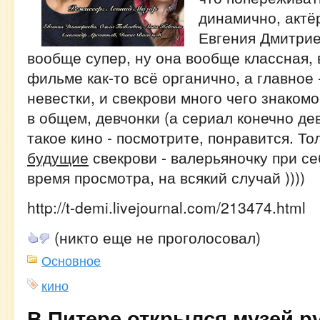
динамично, актё
Евгения Дмитрие
вообще супер, ну она вообще классная,
фильме как-то всё органично, а главное 
невестки, и свекрови много чего знакомо
в общем, девчонки (а сериал конечно де
такое кино - посмотрите, понравится. Тол
будущие
свекрови - валерьяночку при се
время просмотра, на всякий случай ))))
http://t-demi.livejournal.com/213474.html
(никто еще не проголосовал)
Основное
кино
В Питере открылся музей р