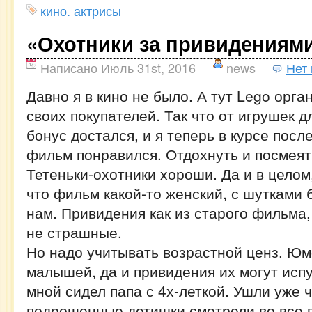
кино. актрисы
«Охотники за привидениям
Написано Июль 31st, 2016
news
Нет
Давно я в кино не было. А тут Lego орга
своих покупателей. Так что от игрушек 
бонус достался, и я теперь в курсе пос
фильм понравился. Отдохнуть и посмеят
Тетеньки-охотники хороши. Да и в целом
что фильм какой-то женский, с шутками
нам. Привидения как из старого фильма,
не страшные.
Но надо учитывать возрастной ценз. Юм
малышей, да и привидения их могут испу
мной сидел папа с 4х-леткой. Ушли уже ч
подрощенные детишки смотрели во все г