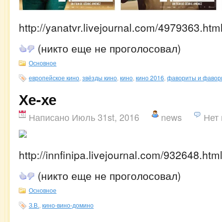
http://yanatvr.livejournal.com/4979363.htm
(никто еще не проголосовал)
Основное
европейское кино
,
звёзды кино
,
кино
,
кино 2016
,
фавориты и фавор
Хе-хе
Написано Июль 31st, 2016
news
Нет
http://innfinipa.livejournal.com/932648.htm
(никто еще не проголосовал)
Основное
З.В.
,
кино-вино-домино