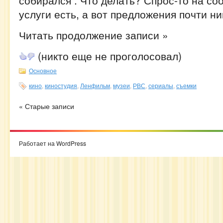
собирался . Что делать? Спрос-то на с
услуги есть, а вот предложения почти ни
Читать продолжение записи »
(никто еще не проголосовал)
Основное
кино
,
киностудия
,
Ленфильм
,
музеи
,
РВС
,
сериалы
,
съемки
« Старые записи
Работает на WordPress