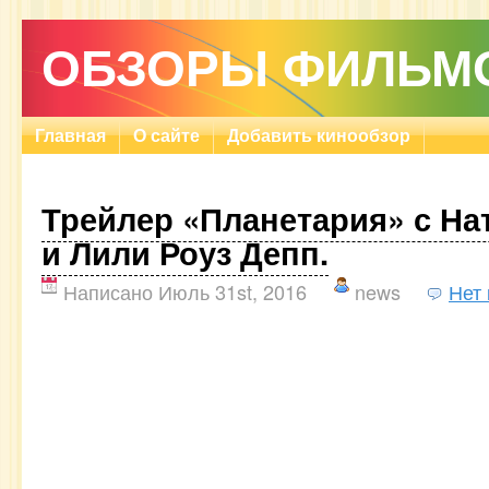
ОБЗОРЫ ФИЛЬМ
Главная
О сайте
Добавить кинообзор
Трейлер «Планетария» с На
и Лили Роуз Депп.
Написано Июль 31st, 2016
news
Нет