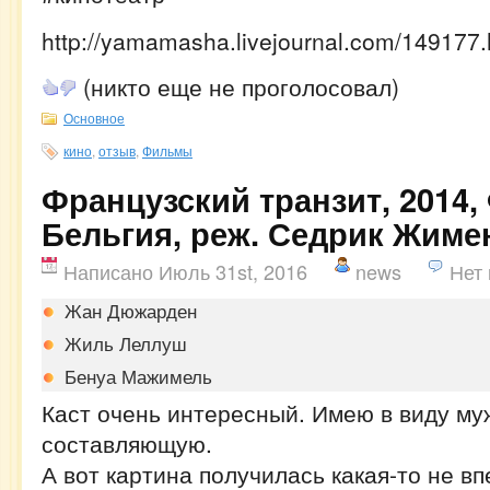
http://yamamasha.livejournal.com/149177.
(никто еще не проголосовал)
Основное
кино
,
отзыв
,
Фильмы
Французский транзит, 2014,
Бельгия, реж. Седрик Жиме
Написано Июль 31st, 2016
news
Нет
Жан Дюжарден
Жиль Леллуш
Бенуа Мажимель
Каст очень интересный. Имею в виду му
составляющую.
А вот картина получилась какая-то не в