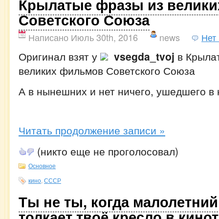
Крылатые фразы из велик
Советского Союза
Написано Июль 30th, 2016
news
Нет
Оригинал взят у
vsegda_tvoj
в Крыла
великих фильмов Советского Союза
А в нынешних и нет ничего, ушедшего в
Читать продолжение записи »
(никто еще не проголосовал)
Основное
кино
,
СССР
Ты не ты, когда малолетни
толкает твоё кресло в кино