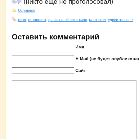
(никто еще не проголосовал)
Основное
кино
,
кинопоиск
,
красивые тёлки в кино
,
маст вотч
,
удивительное
Оставить комментарий
Имя
E-Mail (не будет опубликова
Сайт