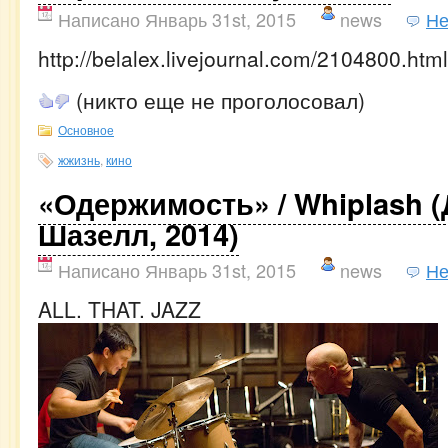
Написано Январь 31st, 2015
news
Не
http://belalex.livejournal.com/2104800.html
(никто еще не проголосовал)
Основное
жжизнь
,
кино
«Одержимость» / Whiplash 
Шазелл, 2014)
Написано Январь 31st, 2015
news
Не
ALL. THAT. JAZZ