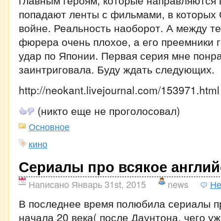
главным героям, которые направляются в
попадают ленты с фильмами, в которых
войне. Реальность наоборот. А между те
фюрера очень плохое, а его преемники 
удар по Японии. Первая серия мне понр
заинтриговала. Буду ждать следующих.
http://neokant.livejournal.com/153971.html
(никто еще не проголосовал)
Основное
кино
Сериалы про всякое англий
Написано Январь 31st, 2015
news
Не
В последнее время полюбила сериалы п
начала 20 века( после Даунтона, чего уж