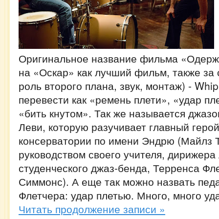
Оригинальное название фильма «Одерж
на «Оскар» как лучший фильм, также за
роль второго плана, звук, монтаж) - Whi
перевести как «ремень плети», «удар пл
«бить кнутом». Так же называется джазо
Леви, которую разучивает главный герой
консерватории по имени Эндрю (Майлз 
руководством своего учителя, дирижера
студенческого джаз-бенда, Терренса Фле
Симмонс). А еще так можно назвать пед
Флетчера: удар плетью. Много, много уд
Читать продолжение записи »