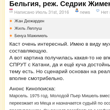
Бельгия, реж. Седрик Жиме
Написано Июль 31st, 2016
news
Нет
Жан Дюжарден
Жиль Леллуш
Бенуа Мажимель
Каст очень интересный. Имею в виду му
составляющую.
А вот картина получилась какая-то не в
СПРУТ с Катани, да и ещё куча достойн
тему есть. Но сценарий основан на реа
вполне смотрибельно.
Анонс Кинопоиска:
Марсель. 1975 год. Молодой Пьер Мишель вмест
переезжает из Меца и назначается судьёй по ос