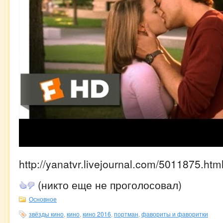
http://yanatvr.livejournal.com/5011875.htm
(никто еще не проголосовал)
Основное
звёзды кино
,
кино
,
кино 2016
,
портман
,
фавориты и фаворитки