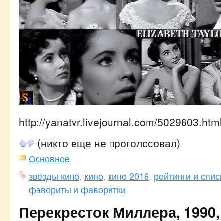
http://yanatvr.livejournal.com/5029603.htm
(никто еще не проголосовал)
Основное
звёзды кино
,
кино
,
кино 2016
,
рейтинги и спис
фавориты и фаворитки
Перекресток Миллера, 1990,