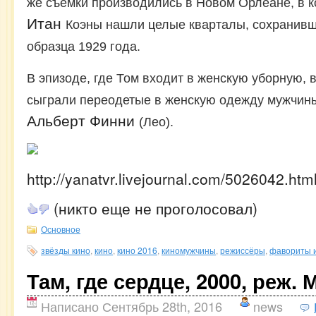
же съемки производились в Новом Орлеане, в 
Итан
Коэны нашли целые кварталы, сохранивш
образца 1929 года.
В эпизоде, где Том входит в женскую уборную, 
сыграли переодетые в женскую одежду мужчины
Альберт Финни
(Лео).
http://yanatvr.livejournal.com/5026042.htm
(никто еще не проголосовал)
Основное
звёзды кино
,
кино
,
кино 2016
,
киномужчины
,
режиссёры
,
фавориты 
Там, где сердце, 2000, реж.
Написано Сентябрь 28th, 2016
news