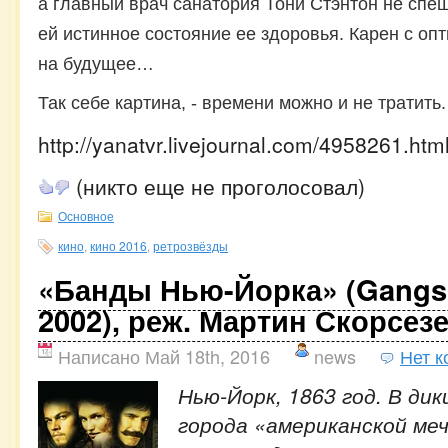
а главный врач санатория Тони Стэнтон не спе
ей истинное состояние ее здоровья. Карен с оп
на будущее…
Так себе картина, - времени можно и не тратить.
http://yanatvr.livejournal.com/4958261.htm
(никто еще не проголосовал)
Основное
кино
,
кино 2016
,
ретрозвёзды
«Банды Нью-Йорка» (Gangs 
2002), реж. Мартин Скорсез
Написано Май 18th, 2016
news
Нет 
Нью-Йорк, 1863 год. В ди
города «американской м