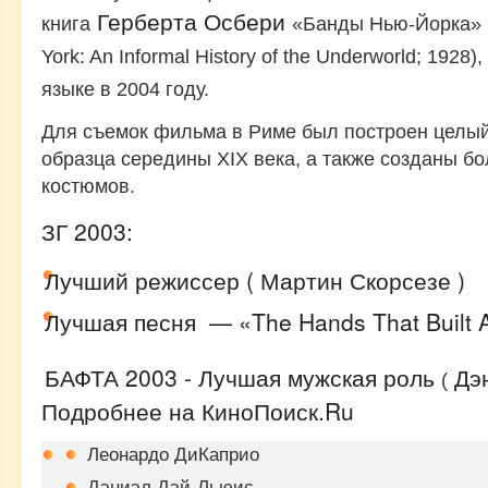
Герберта Осбери
книга
«Банды Нью-Йорка» 
York: An Informal History of the Underworld; 192
языке в 2004 году.
Для съемок фильма в Риме был построен целы
образца середины XIX века, а также созданы бо
костюмов.
ЗГ 2003:
Лучший режиссер ( Мартин Скорсезе )
Лучшая песня — «The Hands That Built 
БАФТА 2003 - Лучшая мужская роль
Дэ
(
Подробнее на КиноПоиск.Ru
Леонардо ДиКаприо
Дэниэл Дэй-Льюис