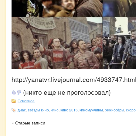
http://yanatvr.livejournal.com/4933747.htm
(никто еще не проголосовал)
Основное
диас
,
звёзды кино
,
кино
,
кино 2016
,
киномужчины
,
режиссёры
,
скорс
« Старые записи