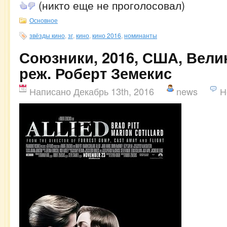
(никто еще не проголосовал)
Основное
звёзды кино
,
зг
,
кино
,
кино 2016
,
номинанты
Союзники, 2016, США, Вели
реж. Роберт Земекис
Написано Декабрь 13th, 2016
news
Н