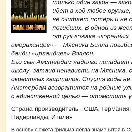
только один закон — зако
идет в ход любое оружие,
не считает потерь и не 
погибших. В одной из же
от рук вожака «коренных
американцев» — Мясника Билла погиб
банды «ирландцев» Вэллон.
Его сын Амстердам надолго попадает 
школу, затаив ненависть на Мясника, 
окрестных кварталов. Спустя годы не
Амстердам возвратится на родные ул
с единственной целью — отомстить 
Страна-производитель - США
Германия
,
,
Нидерланды
Италия
,
В основу сюжета фильма легла знаменитая в 