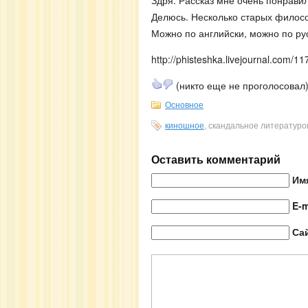
Здря. Рассказ мне очень понравил
Делюсь. Несколько старых филосо
Можно по английски, можно по ру
http://phisteshka.livejournal.com/1
(никто еще не проголосовал
Основное
киношное
, скандальное литератур
Оставить комментарий
Им
E-m
Са