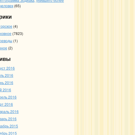
иптограмма Зодиака, убившего более
 человек
(65)
рики
торское
(4)
новное
(7823)
реводы
(1)
зное
(2)
ивы
густ 2016
ль 2016
нь 2016
й 2016
рель 2016
рт 2016
враль 2016
варь 2016
кабрь 2015
ябрь 2015