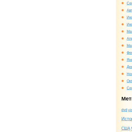
Се
Ав
Ию
Ию
Ма
Ап
Ма
Фе
Ян
Де
Но
Ок
Се
Мет
dvd
vi
Исто
США