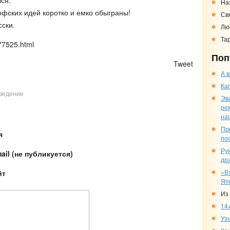
ся.
На
фских идей коротко и емко обыграны!
Св
сски.
Люб
Та
177525.html
Поп
)
Tweet
А 
Ка
оведение
Эв
ре
на
Пр
я
по
Ру
ail (не публикуется)
др
«В
йт
Япо
Из
14+
Уз