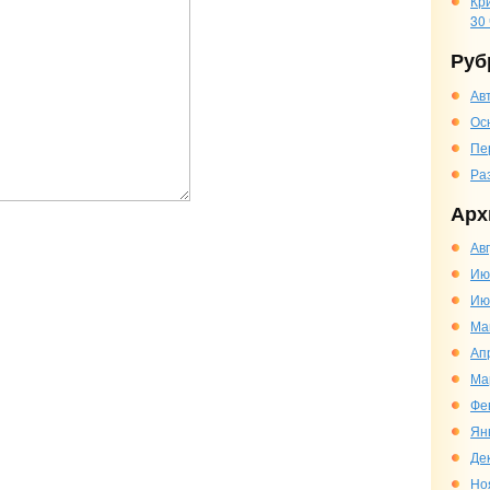
Кр
30
Руб
Ав
Ос
Пе
Ра
Арх
Ав
Ию
Ию
Ма
Ап
Ма
Фе
Ян
Де
Но