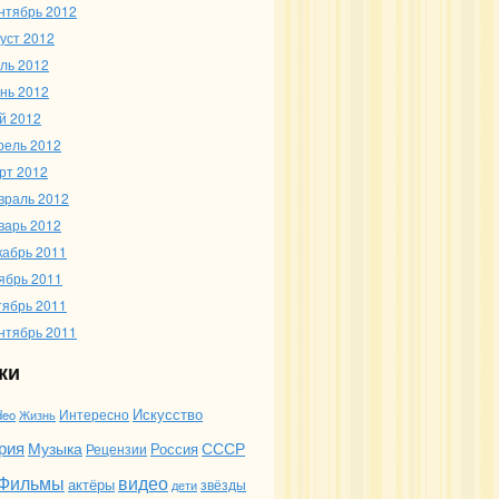
нтябрь 2012
густ 2012
ль 2012
нь 2012
й 2012
рель 2012
рт 2012
враль 2012
варь 2012
кабрь 2011
ябрь 2011
тябрь 2011
нтябрь 2011
ки
Искусство
deo
Жизнь
Интересно
рия
Музыка
СССР
Россия
Рецензии
Фильмы
видео
актёры
звёзды
дети