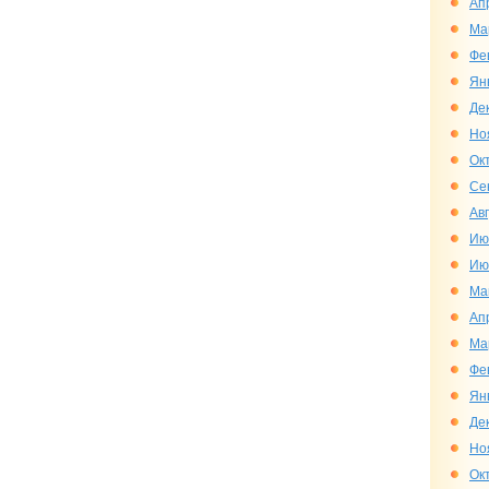
Ап
Ма
Фе
Ян
Де
Но
Ок
Се
Ав
Ию
Ию
Ма
Ап
Ма
Фе
Ян
Де
Но
Ок