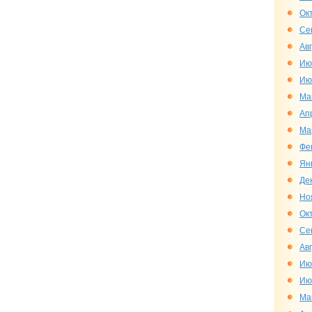
Ок
Се
Ав
Ию
Ию
Ма
Ап
Ма
Фе
Ян
Де
Но
Ок
Се
Ав
Ию
Ию
Ма