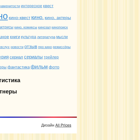
квест
интересное
наменитости
но
кино.
кино-квест
кино. актеры
 актрисы
кино. комиксы
кинозал
кинопоиск
шное
книги
мысли
культура
литература
отзыв
новости
режиссёры
 вслух
про кино
сериалы
нзия
сериал
трейлер
фильм
фото
фантастика
еры
тистика
тнеры
Дизайн
All Prices