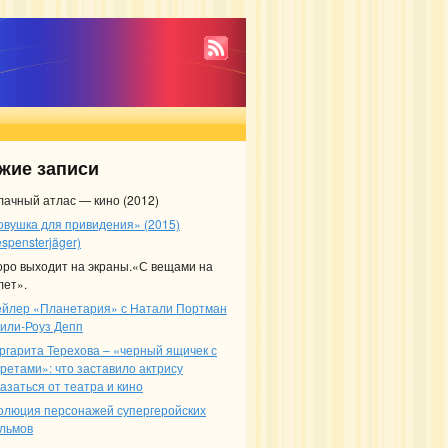
жие записи
лачный атлас — кино (2012)
овушка для привидения» (2015)
spensterjäger)
оро выходит на экраны.«С вещами на
лет».
ейлер «Планетария» с Натали Портман
Лили-Роуз Депп
ргарита Терехова – «черный ящичек с
кретами»: что заставило актрису
азаться от театра и кино
олюция персонажей супергеройских
льмов