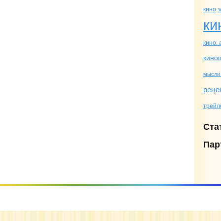
кино
з
ки
кино.
кино
мысли
реце
трейл
Ста
Пар