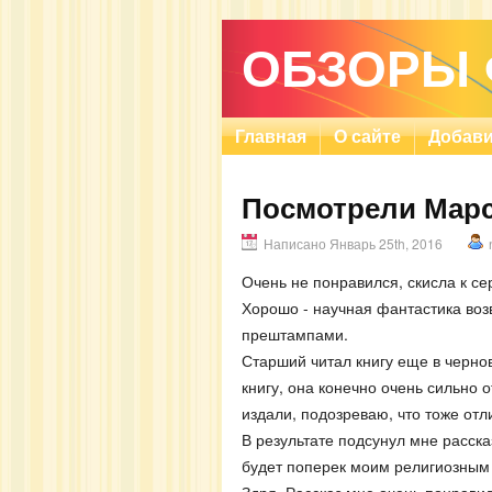
ОБЗОРЫ
Главная
О сайте
Добави
Посмотрели Мар
Написано Январь 25th, 2016
Очень не понравился, скисла к се
Хорошо - научная фантастика во
прештампами.
Старший читал книгу еще в чернов
книгу, она конечно очень сильно 
издали, подозреваю, что тоже отл
В результате подсунул мне расска
будет поперек моим религиозным 