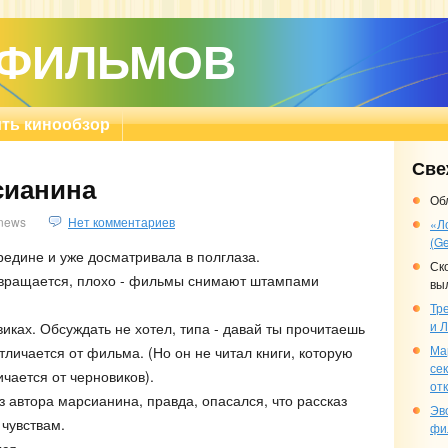
 ФИЛЬМОВ
ть кинообзор
Све
сианина
Об
news
Нет комментариев
«Л
(Ge
редине и уже досматривала в полглаза.
Ск
звращается, плохо - фильмы снимают штампами
вы
Тр
и 
иках. Обсуждать не хотел, типа - давай ты прочитаешь
Ма
отличается от фильма. (Но он не читал книги, которую
се
ичается от черновиков).
отк
з автора марсианина, правда, опасался, что рассказ
Эв
чувствам.
фи