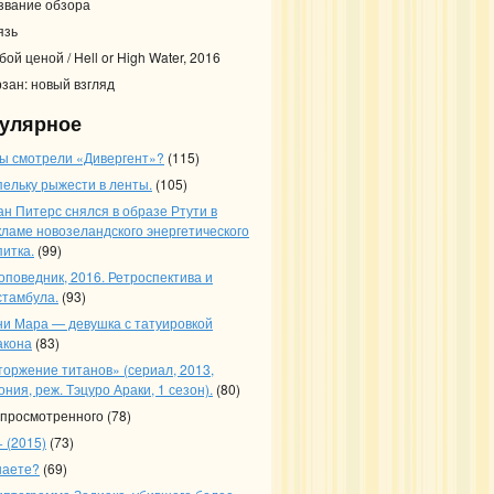
звание обзора
язь
ой ценой / Hell or High Water, 2016
рзан: новый взгляд
улярное
вы смотрели «Дивергент»?
(115)
пельку рыжести в ленты.
(105)
ан Питерс снялся в образе Ртути в
кламе новозеландского энергетического
питка.
(99)
оповедник, 2016. Ретроспектива и
стамбула.
(93)
ни Мара — девушка с татуировкой
акона
(83)
торжение титанов» (сериал, 2013,
ния, реж. Тэцуро Араки, 1 сезон).
(80)
 просмотренного
(78)
 (2015)
(73)
наете?
(69)