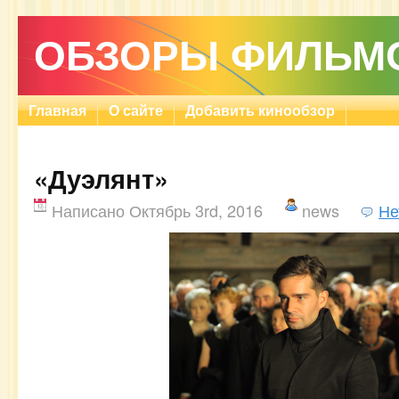
ОБЗОРЫ ФИЛЬМ
Главная
О сайте
Добавить кинообзор
«Дуэлянт»
Написано Октябрь 3rd, 2016
news
Не