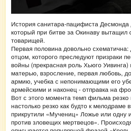
История санитара-пацифиста Десмонда 
который при битве за Окинаву вытащил с
товарищей.
Первая половина довольно схематична:
отцом, которого преследуют призраки п
войны (прекрасная роль Хьюго Уивинга)
матерью, взросление, первая любовь, д
армию, учебка с непонимающими его уб
армейскими и наконец - отправка на фр
Вот с этого момента темп фильма резко
настолько резко как будто к мелодраме 
прикрутили «Мучениц» Ложье или одну 
против зловещих мертвецов». Происход
описывается популярной фразой «Кровь,