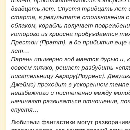
двадцать лет. Спустя тридцать лет 
старта, в результате столкновения 
облаком, корабль получает повреждени
которого из криосна пробуждается те
Престон (Пратт), а до прибытия еще 
лет…
Парень примерно год мается дурью и, 
совсем тяжко, решает разбудить «спя
писательницу Аврору(Лоуренс). Девушка
Джеймс) проходит в ускоренном темпе
неизбежного и постепенно между мол
начинают развиваться отношения, пока
спустя…
Любители фантастики могут разворачива
сторону залов, где крутят свежий спин