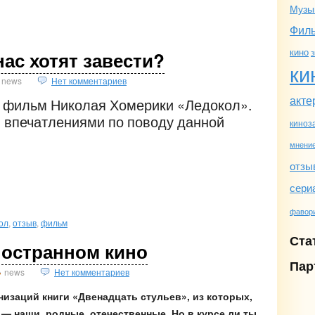
Музы
Фил
кино
з
нас хотят завести?
ки
news
Нет комментариев
акте
 фильм Николая Хомерики «Ледокол».
 впечатлениями по поводу данной
киноз
мнени
отзы
сери
фавор
ол
,
отзыв
,
фильм
Ста
ностранном кино
Пар
news
Нет комментариев
изаций книги «Двенадцать стульев», из которых,
 — наши, родные, отечественные. Но в курсе ли ты,