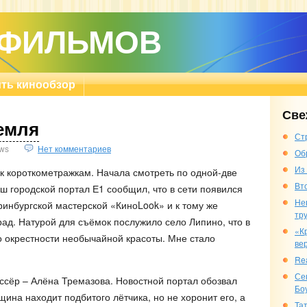
 ФИЛЬМОВ
ть кинообзор
Све
емля
Ст
ws
Нет комментариев
Об
Из
 к короткометражкам. Начала смотреть по одной-две
Вт
наш городской портал Е1 сообщил, что в сети появился
Не
ринбургской мастерской «КиноLook» и к тому же
тр
ад. Натурой для съёмок послужило село Липино, что в
«К
го окрестности необычайной красоты. Мне стало
ве
Re
Се
ссёр – Алёна Тремазова. Новостной портал обозвал
Бо
ина находит подбитого лётчика, но не хоронит его, а
Та