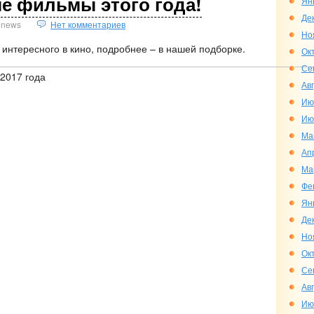
 фильмы этого года!
Ян
Де
news
Нет комментариев
Но
 интересного в кино, подробнее – в нашей подборке.
Ок
Се
Ав
Ию
Ию
Ма
Ап
Ма
Фе
Ян
Де
Но
Ок
Се
Ав
Ию