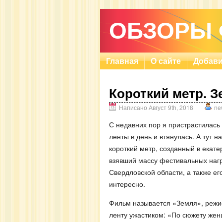
ОБЗОРЫ
Главная
О сайте
Добави
Короткий метр. З
Написано Август 9th, 2018
ne
С недавних пор я пристрастилась
ленты в день и втянулась. А тут 
короткий метр, созданный в екате
взявший массу фестивальных нагр
Свердловской области, а также е
интересно.
Фильм называется «Земля», режи
ленту ужастиком: «По сюжету женщ