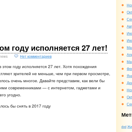
Но
Ок
Се
Ав
Ию
Ию
ом году исполняется 27 лет!
Ма
Ап
news
Нет комментариев
Ма
этом году исполняется 27 лет. Хотя похождения
Фе
атляют зрителей не меньше, чем при первом просмотре,
Ян
лось очень многое. Давайте представим, как вели бы
Де
шими современниками — с интернетом, гаджетами и
Но
го угодно.
Ок
Се
Мет
dvd
Жи