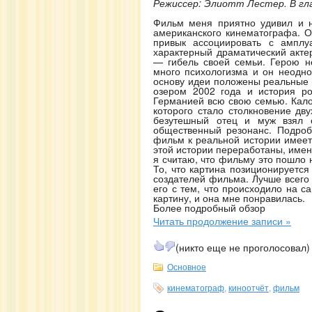
Режиссер: Элиотт Лестер. В гл
Фильм меня приятно удивил и н
американского кинематографа. О
привык ассоциировать с амплу
характерный драматический акте
— гибель своей семьи. Герою н
много психологизма и он неодно
основу идеи положены реальные 
озером 2002 года и история ро
Германией всю свою семью. Кало
которого стало столкновение дв
безутешный отец и муж взял 
общественный резонанс. Подроб
фильм к реальной истории имее
этой истории переработаны, имен
я считаю, что фильму это пошло н
То, что картина позиционируется
создателей фильма. Лучше всего
его с тем, что происходило на 
картину, и она мне понравилась.
Более подробный обзор
Читать продолжение записи »
(никто еще не проголосовал)
Основное
кинематограф
,
киноотчёт
,
фильм