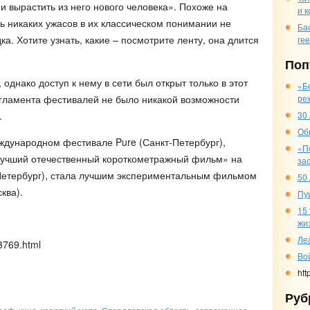
и вырастить из него нового человека». Похоже на
и 
ь никаких ужасов в их классическом понимании не
Ба
ка. Хотите узнать, какие – посмотрите ленту, она длится
ге
Поп
однако доступ к нему в сети был открыт только в этот
«Б
регламента фестивалей не было никакой возможности
ре
.
30
Об
ждународном фестивале Pure (Санкт-Петербург),
«П
Лучший отечественный короткометражный фильм» на
за
Петербург), стала лучшим экспериментальным фильмом
50
ква).
Пу
15
жи
Ле
33769.html
Во
htt
Руб