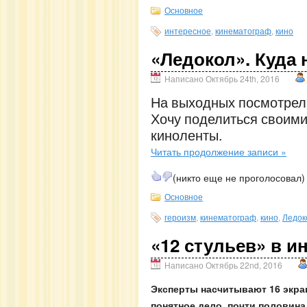
Основное
интересное
,
кинематограф
,
кино
«Ледокол». Куда 
Написано Октябрь 24th, 2016
На выходных посмотрел
Хочу поделиться своими
киноленты.
Читать продолжение записи »
(никто еще не проголосовал)
Основное
героизм
,
кинематограф
,
кино
,
Ледок
«12 стульев» в и
Написано Октябрь 22nd, 2016
Эксперты насчитывают 16 экран
понятное дело, почти половина