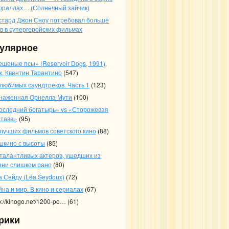
кораллах… (Солнечный зайчик)
стард Джон Сноу потребовал больше
ев в супергеройских фильмах
улярное
ешеные псы» (Reservoir Dogs, 1991),
ж. Квентин Тарантино
(547)
 любимых саундтреков. Часть 1
(123)
наженная Орнелла Мути
(100)
оследний богатырь» vs «Сторожевая
става»
(95)
 лучших фильмов советского кино
(88)
шкино с высоты
(85)
 талантливых актеров, ушедших из
зни слишком рано
(80)
а Сейду (Léa Seydoux)
(72)
йна и мир. В кино и сериалах
(67)
p://kinogo.net/1200-po…
(61)
рики