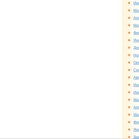
Ию
Ма
Ап
Ма
Фе
Ян
Де
Но
Ок
Се
Ав
Ию
Ию
Ма
Ап
Ма
Фе
Ян
Де