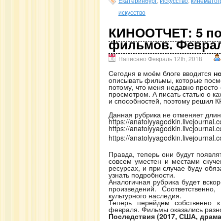
Екатеринбург
,
Искусство
,
кинемато
искусство
КИНООТЧЕТ: 5 п
фильмов. Феврал
Написано Февраль 12th, 2018
Сегодня в моём блоге вводится
н
описывать фильмы, которые посмо
потому, что меня недавно просто 
просмотром. А писать статью о к
и способностей, поэтому решил К
Данная рубрика не отменяет длин
https://anatolyyagodkin.livejournal
https://anatolyyagodkin.livejournal
https://anatolyyagodkin.livejournal
Правда, теперь они будут появл
совсем уместен и местами скуче
ресурсах, и при случае буду обяз
узнать подробности.
Аналогичная рубрика будет вскоре
произведений. Соответственно
культурного наследия.
Теперь перейдем собственно 
февраля. Фильмы оказались разно
Последствия (2017, США, драма