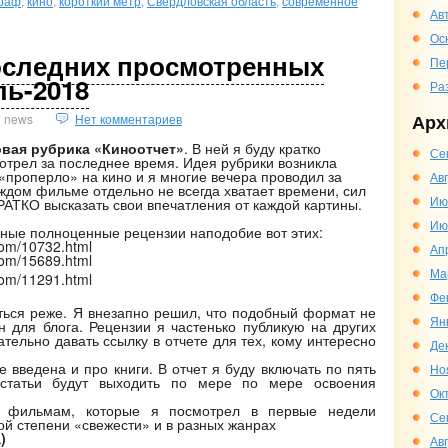
граф
,
кино
,
короткий метр
,
Свердловская область
,
современное
Ав
Ос
оследних просмотренных
Пе
ь-2018
Ра
Арх
news
Нет комментариев
овая рубрика «Киноотчет»
. В ней я буду кратко
Се
трел за последнее время. Идея рубрики возникла
«проперло» на кино и я многие вечера проводил за
Ав
аждом фильме отдельно не всегда хватает времени, сил
Ию
РАТКО высказать свои впечатления от каждой картины.
Ию
ные полноценные рецензии наподобие вот этих:
.com/10732.html
Ап
.com/15689.html
Ма
.com/11291.html
Фе
яться реже. Я внезапно решил, что подобный формат не
Ян
н для блога. Рецензии я частенько публикую на других
ательно давать ссылку в отчете для тех, кому интересно
Де
 введена и про книги. В отчет я буду включать по пять
Но
, статьи будут выходить по мере по мере освоения
Ок
к фильмам, которые я посмотрел в первые недели
Се
й степени «свежести» и в разных жанрах
)
Ав