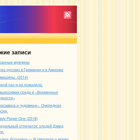
жие записи
ранные мужчины
раз русских в Германии и в Америке
 машины. (2014)
орой раз и не пожалела.
выносимая среда и «Временные
удности»
расавица и чудовище». Очередная
рсия.
ady Player One (2018)
ксуальный отпечаток: злодей Дэвид
уи.
тьяна Доронина — Я твердила о морях