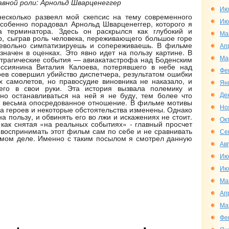
авной роли: Арнольд Шварценеггер
Ию
есколько развеял мой скепсис на тему современного
Ию
собенно порадовал Арнольд Шварценеггер, которого я
а терминатора. Здесь он раскрылся как глубокий и
Ма
р, сыграв роль человека, переживающего большое горе
евольно симпатизируешь и сопереживаешь. В фильме
Ап
значен в оценках. Это явно идет на пользу картине. В
Ма
трагические события — авиакатастрофа над Боденским
ссиянина Виталия Калоева, потерявшего в небе над
Фе
ев совершил убийство диспетчера, результатом ошибки
ух самолетов, но правосудие виновника не наказало, и
Ян
его в свои руки. Эта история вызвала полемику и
но останавливаться на ней я не буду, тем более что
Де
т весьма опосредованное отношение. В фильме мотивы
Но
а героев и некоторые обстоятельства изменены. Однако
а пользу, и обвинять его во лжи и искажениях не стоит.
Ок
 как снятая «на реальных событиях» - главный просчет
 воспринимать этот фильм сам по себе и не сравнивать
Се
самом деле. Именно с таким посылом я смотрел данную
Ав
Ию
Ию
Ма
Ап
Ма
Фе