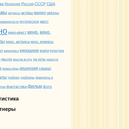
ка
СССР
Россия
США
Рецензии
ьмы
видео
актёры
звёзды
актрисы
интересное
квест
наменитости
но
кино.
кино.
кино-квест
ры
кино. актрисы
кино. комиксы
киношное
книги
ал
культура
кинопоиск
мысли
на ночь
е
мысли вслух
новости
в
рецензия
сериал
режиссёры
алы
трейлеры
фавориты и
трейлер
фильм
фантастика
фото
итки
тистика
тнеры