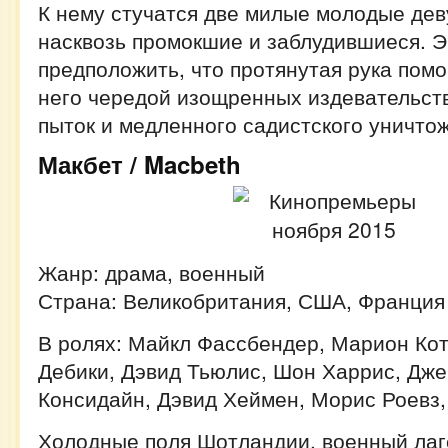
К нему стучатся две милые молодые дев
насквозь промокшие и заблудившиеся. Э
предположить, что протянутая рука пом
него чередой изощренных издевательст
пыток и медленного садистского уничт
Макбет / Macbeth
Жанр: драма, военный
Страна: Великобритания, США, Франция
В ролях: Майкл Фассбендер, Марион Кот
Дебики, Дэвид Тьюлис, Шон Харрис, Дже
Консидайн, Дэвид Хеймен, Морис Роевз,
Холодные поля Шотландии, военный лаге