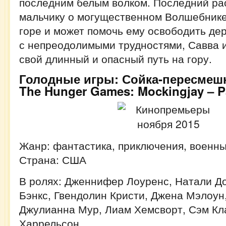
последним белым волком. Последний ра
мальчику о могущественном Волшебнике
горе и может помочь ему освободить де
с непреодолимыми трудностями, Савва 
свой длинный и опасный путь на гору.
Голодные игры: Сойка-пересмешни
The Hunger Games: Mockingjay – Pa
Жанр: фантастика, приключения, военн
Страна: США
В ролях: Дженнифер Лоуренс, Натали Д
Бэнкс, Гвендолин Кристи, Джена Мэлоун
Джулианна Мур, Лиам Хемсворт, Сэм Кл
Харрельсон