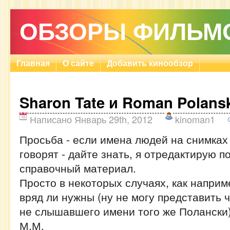
ОБЗОРЫ ФИЛЬМ
Главная
О сайте
Добавить кинообзор
Sharon Tate и Roman Polans
Написано Январь 29th, 2012
kinoman1
Просьба - если имена людей на снимках 
говорят - дайте знать, я отредактирую п
справочный материал.
Просто в некоторых случаях, как наприме
вряд ли нужны (ну не могу представить ч
не слышавшего имени того же Полански).
М.М.