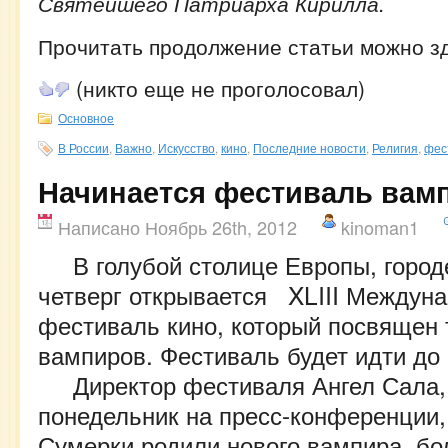
Святейшего Патриарха Кирилла.
Прочитать продолжение статьи можно з
(никто еще не проголосовал)
Основное
В России
,
Важно
,
Искусство
,
кино
,
Последние новости
,
Религия
,
фес
Начинается фестиваль вам
Написано Ноябрь 26th, 2012
kinoman1
В голубой столице Европы, город
четверг открывается XLIII Междун
фестиваль кино, который посвящен 
вампиров. Фестиваль будет идти до
Директор фестиваля Ангел Сала, 
понедельник на пресс-конференции, 
Сумерки родили нового вампира, бо