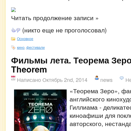
Читать продолжение записи »
(никто еще не проголосовал)
Основное
кино
,
фестивали
Фильмы лета. Теорема Зеро 
Theorem
Написано Октябрь 2nd, 2014
news
Н
«Теорема Зеро», фа
английского кинохуд
Гиллиама - деликате
киноафиши для покл
авторского, нестанд