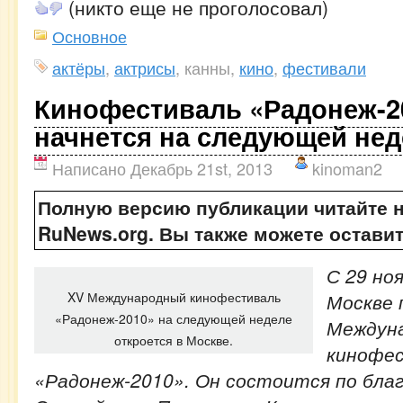
(никто еще не проголосовал)
Основное
актёры
,
актрисы
, канны,
кино
,
фестивали
Кинофестиваль «Радонеж-2
начнется на следующей нед
Написано Декабрь 21st, 2013
kinoman2
Полную версию публикации читайте н
RuNews.org. Вы также можете остави
С 29 ноя
XV Международный кинофестиваль
Москве 
«Радонеж-2010» на следующей неделе
Междун
откроется в Москве.
кинофе
«Радонеж-2010». Он состоится по бла