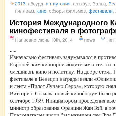
2013
, абсурд,
антиутопия
, артхаус, Вальц,
Ве
Гиллиам,
кино
, обзоры фильмов,
фестивали
,
История Международного К
кинофестиваля в фотограф
Написано Июнь 10th, 2014
news
Нет
.....
Изначально фестиваль задумывался в против
Европейским кинопроизводителям хотелось о
смешивать кино и политику. На дворе стоял 1
фестивале в Венеции награды взяли «Олимп
и лента «Пилот Лучано Серра», которую сня
Витторио. Сначала новый кинофорум было р
сентябре 1939. Инициатором проведения вы
министр образования Франции Жан Зэй, а по
Председателем жюри был назначен сам Луи Л