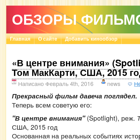
ОБЗОРЫ ФИЛЬМ
Главная
О сайте
Добавить кинообзор
«В центре внимания» (Spotli
Том МакКарти, США, 2015 го
Написано Февраль 4th, 2016
news
Н
Прекрасный фильм давеча поглядел.
Теперь всем советую его:
"В центре внимания"
(Spotlight), реж.
США, 2015 год
Основанная на реальных событиях исто