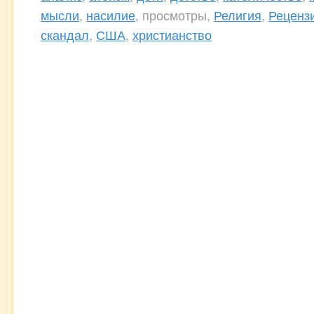
мысли
,
насилие
, просмотры,
Религия
,
Реценз
скандал
,
США
,
христианство