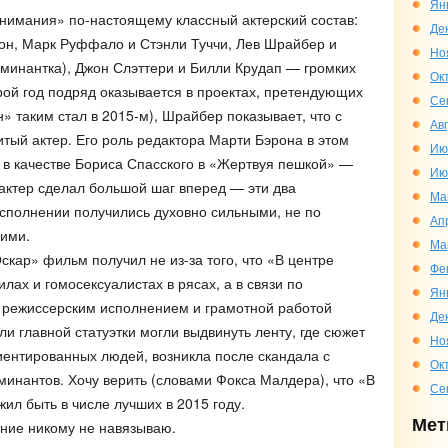
Ян
нимания» по-настоящему классный актерский состав:
Де
он, Марк Руффало и Стэнли Туччи, Лев Шрайбер и
Но
минантка), Джон Слэттери и Билли Крудап — громких
Ок
рой год подряд оказывается в проектах, претендующих
Се
 таким стал в 2015-м), Шрайбер показывает, что с
Ав
итый актер. Его роль редактора Марти Бэрона в этом
Ию
а в качестве Бориса Спасского в «Жертвуя пешкой» —
Ию
 актер сделал большой шаг вперед — эти два
Ма
сполнении получились духовно сильными, не по
Ап
ими.
Ма
кар» фильм получил не из-за того, что «В центре
Фе
ах и гомосексуалистах в рясах, а в связи по
Ян
режиссерским исполнением и грамотной работой
Де
ли главной статуэтки могли выдвинуть ленту, где сюжет
Но
иентированных людей, возникла после скандала с
Ок
минантов. Хочу верить (словами Фокса Малдера), что «В
Се
ил быть в числе лучших в 2015 году.
Мет
ние никому не навязываю.