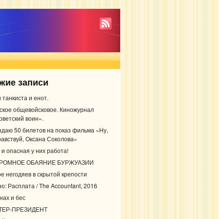
жие записи
 танкиста и енот.
ское общевойсковое. Киножурнал
оветский воин».
здаю 50 билетов на показ фильма «Ну,
равствуй, Оксана Соколова»
 и опасная у них работа!
РОМНОЕ ОБАЯНИЕ БУРЖУАЗИИ
ое негодяев в скрытой крепости
о: Расплата / The Accountant, 2016
нах и бес
ТЕР-ПРЕЗИДЕНТ