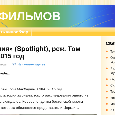
 ФИЛЬМОВ
ть кинообзор
Све
я» (Spotlight), реж. Том
Три
015 год
Ом
«С
news
Нет комментариев
Ра
лядел.
зд
Ох,
СК
, реж.
Том МакКарти
, США, 2015 год
Тр
 история журналистского расследования одного из
Кин
с-скандалов. Корреспонденты бостонской газеты
Мо
в которых обвиняются представители Церкви…
АК