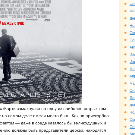
Фе
Ян
Де
Но
Ок
Се
Ав
Ию
Ию
Ма
Ап
Ма
Фе
Ян
Де
кКарти замахнулся на одну из наиболее острых тем —
Но
е на самом деле имели место быть. Как ни прискорбно
Ок
я фактом — даже в среде казалось бы великодушных и
Се
ению должны быть представители церкви, находятся
Ав