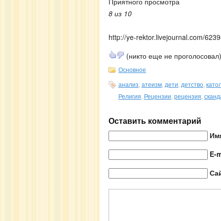
Приятного просмотра
8 из 10
http://ye-rektor.livejournal.com/623
(никто еще не проголосовал
Основное
анализ
,
атеизм
,
дети
,
детство
,
като
Религия
,
Рецензии
,
рецензия
,
сканд
Оставить комментарий
Им
E-m
Са