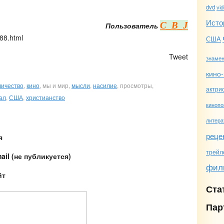
dvd
vi
Исто
C_B_J
Пользователь
988.html
США
)
Tweet
знамен
кино-
личество
,
кино
, мы и мир,
мысли
,
насилие
, просмотры,
актри
ал
,
США
,
христианство
кинопо
литера
реце
я
трейл
ail (не публикуется)
фил
йт
Ста
Пар