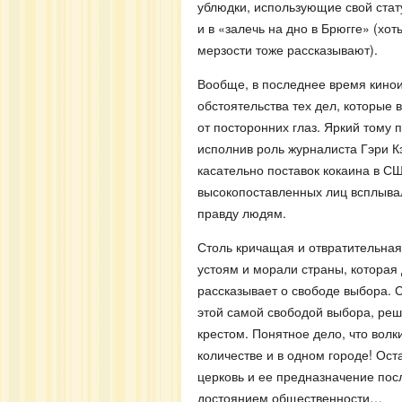
ублюдки, использующие свой стату
и в «залечь на дно в Брюгге» (хо
мерзости тоже рассказывают).
Вообще, в последнее время кино
обстоятельства тех дел, которые
от посторонних глаз. Яркий тому 
исполнив роль журналиста Гэри К
касательно поставок кокаина в 
высокопоставленных лиц всплыва
правду людям.
Столь кричащая и отвратительная
устоям и морали страны, которая
рассказывает о свободе выбора. С
этой самой свободой выбора, реш
крестом. Понятное дело, что волк
количестве и в одном городе! Ост
церковь и ее предназначение посл
достоянием общественности…