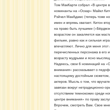
Том МакКарти собрал «В центре в
номинанты на «Оскар» Майкл Кит
Рэйчел МакАдамс (теперь тоже но
имен и впрямь хватает. Китон вто
на право быть лучшими («Бёрдмэн»
возрастом он закаляется как маст
фильме, равно как и сильная игр
впечатляют. Лично для меня этот
перечисленных персонажа в его и
возрасту мудрыми и ясно мыслящ
Надеюсь, свои 6 номинаций на «Ос
внимания» рассказывает о педофил
настоящему достойным сюжетом, 
актеров. Мысль о том, что вручате
завязан вокруг нетрадиционно-ор
отсутствием темнокожих среди но
центре внимания» по праву заслуж
Впрочем, смотреть Вам. Свое мне