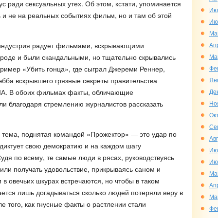
с ради сексуальных утех. Об этом, кстати, упоминается
Ию
ть и не на реальных событиях фильм, но и там об этой
Ию
Ма
Ап
индустрия радует фильмами, вскрывающими
Ма
 вроде и были скандальными, но тщательно скрывались
Фе
пример «Убить гонца», где сыграл Джереми Реннер,
Ян
эбба вскрывшего грязные секреты правительства
Де
США. В обоих фильмах факты, обличающие
Но
ли благодаря стремлению журналистов рассказать
Ок
Се
 тема, поднятая командой «Прожектор» — это удар по
Ав
 диктует свою демократию и на каждом шагу
Ию
удя по всему, те самые люди в рясах, руководствуясь
Ию
или получать удовольствие, прикрываясь саном и
Ма
и в овечьих шкурах встречаются, но чтобы в таком
Ап
ается лишь догадываться сколько людей потеряли веру в
Ма
е того, как гнусные факты о растлении стали
Фе