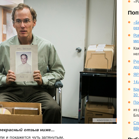
«Р
Поп
«Б
ре
Ро
ми
Ка
не
Ру
др
ЯР
14+
Кр
30
По
из
Бл
Сп
BB
Прекрасный отзыв ниже...
ли и покажется чуть затянутым.