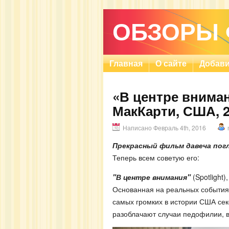
ОБЗОРЫ
Главная
О сайте
Добави
«В центре внимани
МакКарти, США, 2
Написано Февраль 4th, 2016
Прекрасный фильм давеча пог
Теперь всем советую его:
"В центре внимания"
(Spotlight)
Основанная на реальных событиях
самых громких в истории США сек
разоблачают случаи педофилии, 