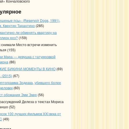
ай» Кончаловского
улярное
ешеные псы» (Reservoir Dogs, 1991),
ж. Квентин Тарантино
(285)
мантично ли обменять квартиру на
ллион роз?
(159)
к снимали Место встречи изменить
льзя
(155)
ни Мара — девушка с татуировкой
акона
(86)
КИЕ БИКИНИ-МОМЕНТЫ В КИНО
(69)
 (2015)
(67)
иптограмма Зодиака, убившего более
 человек
(60)
ст обожания Эми Экер
(56)
 рассуждений Делеза о текстах Мориса
аншо
(52)
исок 100 лучших фильмов XXI века от
C
(49)