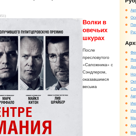
Руб
Ав
951)
Ос
Волки в
Пе
овечьих
Ра
шкурах
Арх
После
Фе
пресловутого
Ян
«Сапожника» с
Де
Сэндлером,
Но
оказавшимся
Ок
весьма
Се
Ав
Ию
Ию
Ма
Ап
Ма