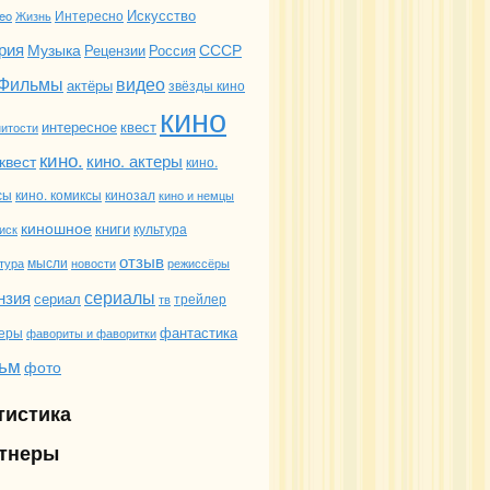
Искусство
Интересно
deo
Жизнь
рия
Музыка
СССР
Россия
Рецензии
Фильмы
видео
актёры
звёзды кино
кино
интересное
квест
итости
кино.
кино. актеры
квест
кино.
сы
кино. комиксы
кинозал
кино и немцы
киношное
книги
иск
культура
отзыв
мысли
новости
режиссёры
тура
сериалы
нзия
сериал
трейлер
тв
фантастика
еры
фавориты и фаворитки
ьм
фото
тистика
тнеры