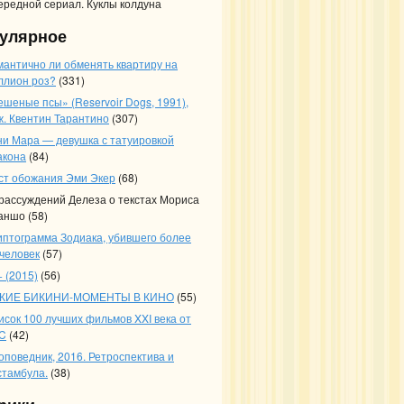
ередной сериал. Куклы колдуна
улярное
мантично ли обменять квартиру на
ллион роз?
(331)
ешеные псы» (Reservoir Dogs, 1991),
ж. Квентин Тарантино
(307)
ни Мара — девушка с татуировкой
акона
(84)
ст обожания Эми Экер
(68)
 рассуждений Делеза о текстах Мориса
аншо
(58)
иптограмма Зодиака, убившего более
 человек
(57)
 (2015)
(56)
КИЕ БИКИНИ-МОМЕНТЫ В КИНО
(55)
исок 100 лучших фильмов XXI века от
C
(42)
оповедник, 2016. Ретроспектива и
стамбула.
(38)