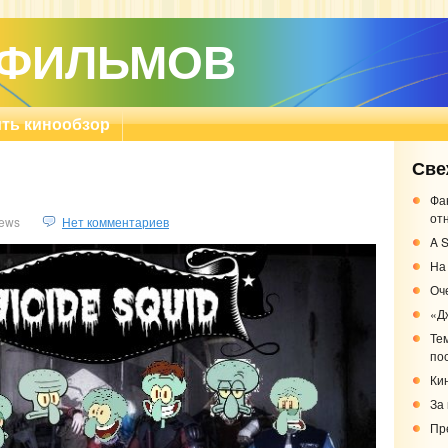
 ФИЛЬМОВ
ть кинообзор
Све
Фа
от
ews
Нет комментариев
A S
На
Оч
«Д
Те
по
Кин
За
Пр