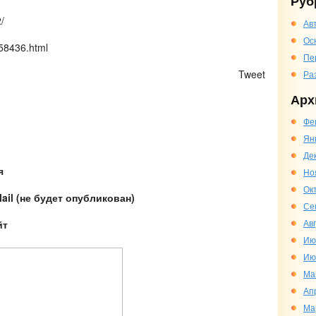
Руб
/
Ав
Ос
958436.html
Пе
)
Tweet
Ра
Арх
Фе
Ян
Де
я
Но
Ок
ail (не будет опубликован)
Се
Ав
йт
Ию
Ию
Ма
Ап
Ма