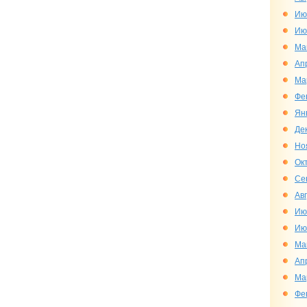
Ию
Ию
Ма
Ап
Ма
Фе
Ян
Де
Но
Ок
Се
Ав
Ию
Ию
Ма
Ап
Ма
Фе