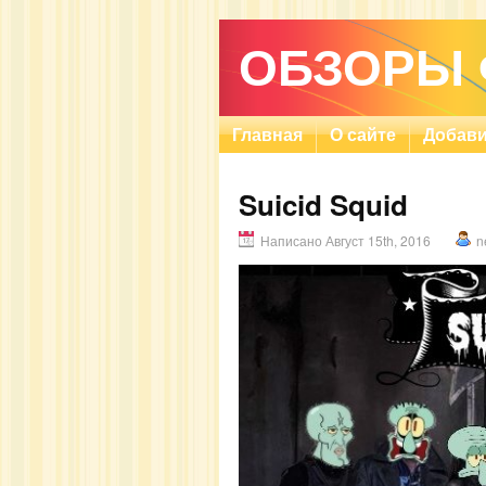
ОБЗОРЫ
Главная
О сайте
Добави
Suicid Squid
Написано Август 15th, 2016
n