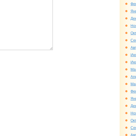
Фе
Ян
Де
Но
Ок
Се
Ав
Ию
Ию
Ма
Ап
Ма
Фе
Ян
Де
Но
Ок
Се
Ав