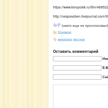
https://www.kinopoisk.ru/film/468522
http://nesposoben.livejournal.com/
(никто еще не проголосовал
Основное
кинопоиск
,
местное
Оставить комментарий
Им
E-M
Са