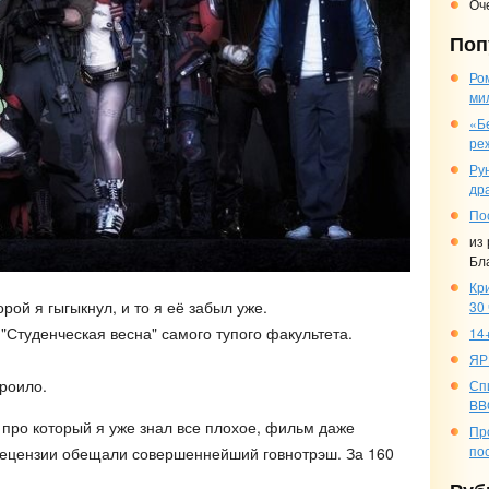
Оч
Поп
Ро
ми
«Б
ре
Ру
др
По
из
Бл
Кр
рой я гыгыкнул, и то я её забыл уже.
30
"Студенческая весна" самого тупого факультета.
14+
ЯР
троило.
Сп
BB
 про который я уже знал все плохое, фильм даже
Пр
по
рецензии обещали совершеннейший говнотрэш. За 160