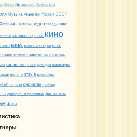
Искусство
deo
Жизнь
Интересно
рия
Музыка
СССР
Россия
Рецензии
Фильмы
видео
актёры
звёзды кино
кино
интересное
квест
итости
кино.
кино. актеры
квест
кино.
сы
кино. комиксы
кинозал
кино и немцы
киношное
книги
иск
культура
литература
отзыв
мысли
новости
режиссёры
сериалы
нзия
сериал
трейлер
фантастика
еры
фавориты и фаворитки
ьм
фото
тистика
тнеры