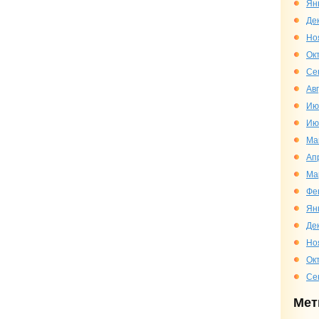
Ян
Де
Но
Ок
Се
Ав
Ию
Ию
Ма
Ап
Ма
Фе
Ян
Де
Но
Ок
Се
Мет