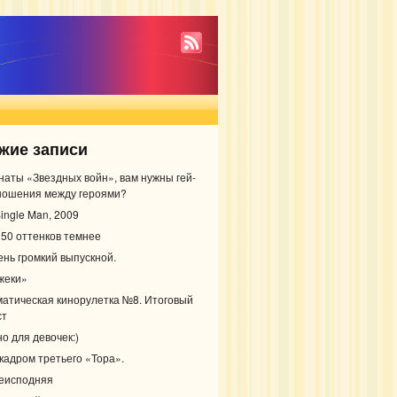
жие записи
наты «Звездных войн», вам нужны гей-
ношения между героями?
ingle Man, 2009
 50 оттенков темнее
ень громкий выпускной.
жеки»
матическая кинорулетка №8. Итоговый
ст
о для девочек:)
 кадром третьего «Тора».
еисподняя