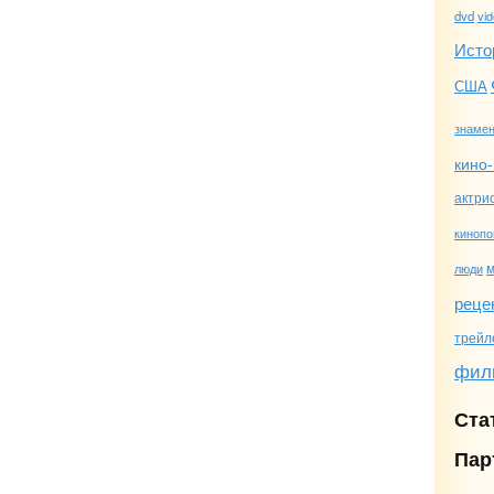
dvd
vi
Исто
США
знамен
кино-
актри
кинопо
люди
реце
трейл
фил
Ста
Пар