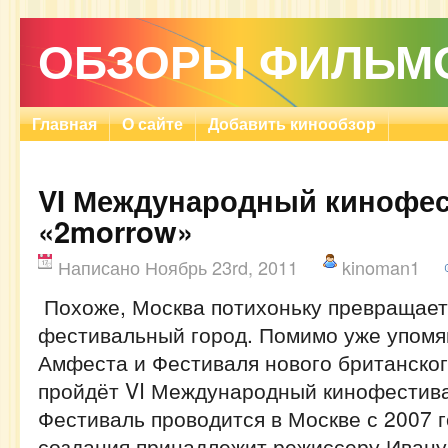
ОБЗОРЫ ФИЛЬМ
Главная
О сайте
Добавить кинообзор
VI Международный кинофе
«2morrow»
Написано Ноябрь 23rd, 2011
kinoman1
Похоже, Москва потихоньку превращает
фестивальный город. Помимо уже упом
Амфеста и Фестиваля нового британского
пройдёт VI Международный кинофестива
Фестиваль проводится в Москве с 2007 г
создания принадлежит режиссеру Ивану