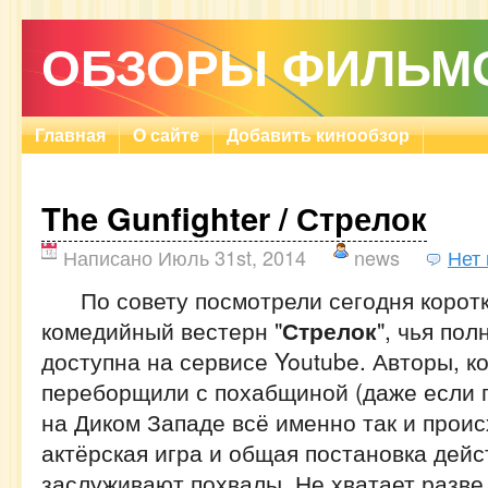
ОБЗОРЫ ФИЛЬМ
Главная
О сайте
Добавить кинообзор
The Gunfighter / Стрелок
Написано Июль 31st, 2014
news
Нет
По совету посмотрели сегодня корот
комедийный вестерн "
Стрелок
", чья пол
доступна на сервисе Youtube. Авторы, ко
переборщили с похабщиной (даже если п
на Диком Западе всё именно так и проис
актёрская игра и общая постановка дей
заслуживают похвалы. Не хватает разве