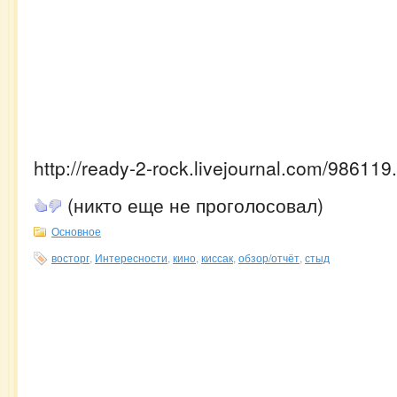
http://ready-2-rock.livejournal.com/986119
(никто еще не проголосовал)
Основное
восторг
,
Интересности
,
кино
,
киссак
,
обзор/отчёт
,
стыд