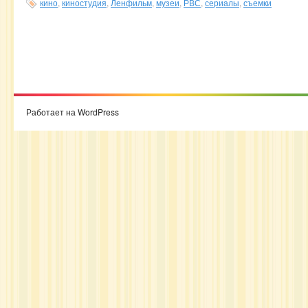
кино
,
киностудия
,
Ленфильм
,
музеи
,
РВС
,
сериалы
,
съемки
Работает на WordPress