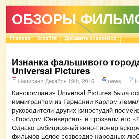
ОБЗОРЫ ФИЛЬМ
Главная
О сайте
Добавить кинообзор
Изнанка фальшивого город
Universal Pictures
Написано Декабрь 19th, 2016
news
Н
Кинокомпания Universal Pictures была ос
иммигрантом из Германии Карлом Леммл
руководители других киностудий посмеи
«Городом Юнивёрсал» и прозвали его 
Однако амбициозный кино-пионер вскоре
фильмов целое созвездие народных лю