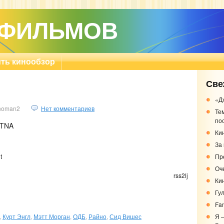
 ФИЛЬМОВ
ть кинообзор
Све
«Д
noman2
Нет комментариев
Те
по
 TNA
Кин
За
Пр
t
Оч
rss2lj
Ки
Гу
Fa
,
Курт Энгл
,
Мэтт Морган
,
ОДБ
,
Райно
,
Сид Вишес
Я 