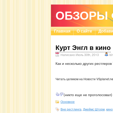
ОБЗОРЫ
Главная
О сайте
Добави
Курт Энгл в кино
Написано Июль 30th, 2013
ki
Как и несколько других рестлеров
Читать целиком на Новости VSplanet.ne
(никто еще не проголосовал)
Основное
Вне рестлинга
,
Джеймс Шторм
,
кино