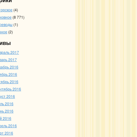
рики
торское
(4)
новное
(8 771)
реводы
(1)
зное
(2)
ивы
враль 2017
варь 2017
кабрь 2016
ябрь 2016
тябрь 2016
нтябрь 2016
густ 2016
ль 2016
нь 2016
й 2016
рель 2016
рт 2016