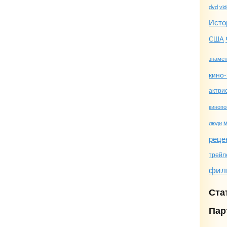
dvd
vi
Исто
США
знамен
кино-
актри
кинопо
люди
реце
трейл
фил
Ста
Пар