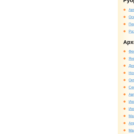
Руб
Ав
Ос
Пе
Ра
Арх
Фе
Ян
Де
Но
Ок
Се
Ав
Ию
Ию
Ма
Ап
Ма