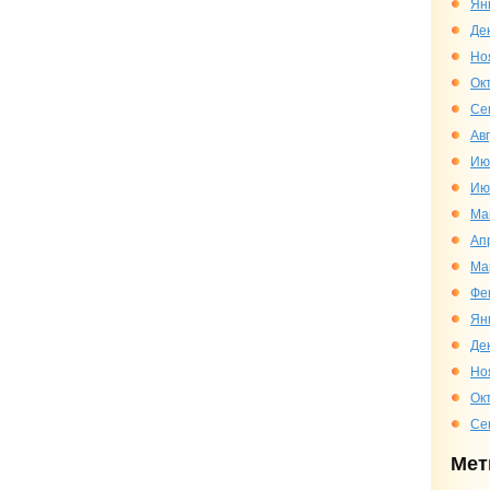
Ян
Де
Но
Ок
Се
Ав
Ию
Ию
Ма
Ап
Ма
Фе
Ян
Де
Но
Ок
Се
Мет