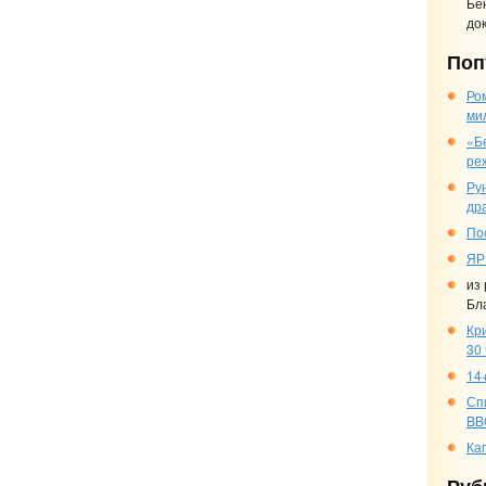
Бе
до
Поп
Ро
ми
«Б
ре
Ру
др
По
ЯР
из
Бл
Кр
30
14+
Сп
BB
Ка