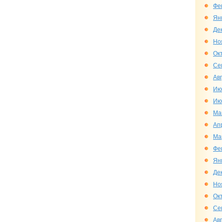
Фе
Ян
Де
Но
Ок
Се
Ав
Ию
Ию
Ма
Ап
Ма
Фе
Ян
Де
Но
Ок
Се
Ав