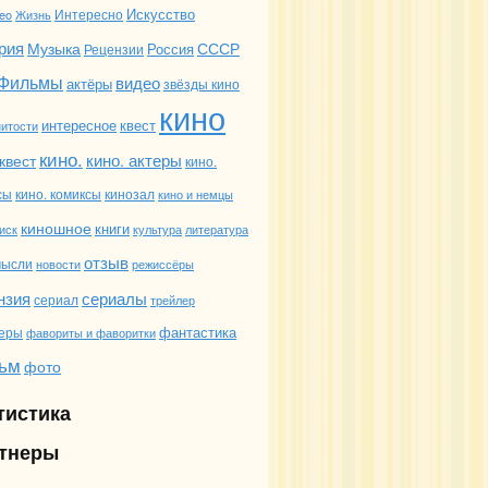
Искусство
deo
Жизнь
Интересно
рия
Музыка
СССР
Россия
Рецензии
Фильмы
видео
актёры
звёзды кино
кино
интересное
квест
итости
кино.
кино. актеры
квест
кино.
сы
кино. комиксы
кинозал
кино и немцы
киношное
книги
иск
культура
литература
отзыв
мысли
новости
режиссёры
сериалы
нзия
сериал
трейлер
фантастика
еры
фавориты и фаворитки
ьм
фото
тистика
тнеры