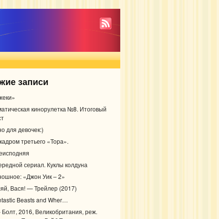
жие записи
жеки»
матическая кинорулетка №8. Итоговый
ст
о для девочек:)
 кадром третьего «Тора».
еисподняя
ередной сериал. Куклы колдуна
ношное: «Джон Уик – 2»
ляй, Вася! — Трейлер (2017)
ntastic Beasts and Wher…
– Болт, 2016, Великобритания, реж.