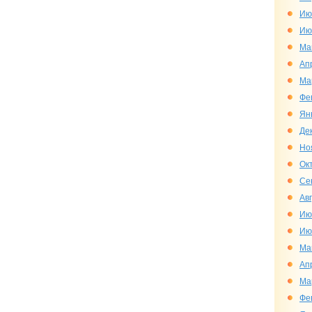
Ию
Ию
Ма
Ап
Ма
Фе
Ян
Де
Но
Ок
Се
Ав
Ию
Ию
Ма
Ап
Ма
Фе