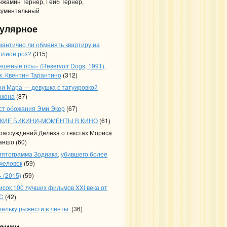
нжамин Тернер, Гейб Тернер,
кументальный
улярное
мантично ли обменять квартиру на
ллион роз?
(315)
ешеные псы» (Reservoir Dogs, 1991),
ж. Квентин Тарантино
(312)
ни Мара — девушка с татуировкой
акона
(87)
ст обожания Эми Экер
(67)
КИЕ БИКИНИ-МОМЕНТЫ В КИНО
(61)
 рассуждений Делеза о текстах Мориса
аншо
(60)
иптограмма Зодиака, убившего более
 человек
(59)
 (2015)
(59)
исок 100 лучших фильмов XXI века от
C
(42)
пельку рыжести в ленты.
(36)