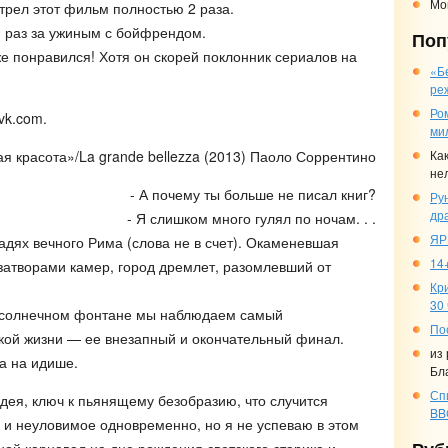
Мо
трел этот фильм полностью 2 раза.
й раз за ужиным с бойфрендом.
Поп
 понравился! Хотя он скорей поклонник сериалов на
«Б
ре
Ро
vk.com.
ми
ая красота»/La grande bellezza (2013) Паоло Соррентино
Ка
не
- А почему ты больше не писал книг?
Ру
др
- Я слишком много гулял по ночам. . .
ЯР
адях вечного Рима (слова не в счет). Окаменевшая
14+
затворами камер, город дремлет, разомлевший от
Кр
30
в солнечном фонтане мы наблюдаем самый
По
кой жизни — ее внезапный и окончательный финал.
из
ла на идише.
Бл
Сп
идея, ключ к пьянящему безобразию, что случится
BB
е и неуловимое одновременно, но я не успеваю в этом