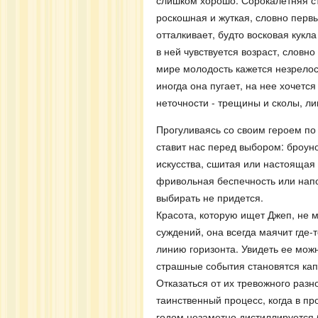
слишком хорошо. Сорокалетняя с
роскошная и жуткая, словно первы
отталкивает, будто восковая кукл
в ней чувствуется возраст, словн
мире молодость кажется незрелост
иногда она пугает, на нее хочетс
неточности - трещины и сколы, 
Прогуливаясь со своим героем по
ставит нас перед выбором: броун
искусства, сшитая или настоящая 
фривольная беспечность или напо
выбирать не придется.
Красота, которую ищет Джеп, не 
суждений, она всегда маячит где-
линию горизонта. Увидеть ее можн
страшные события становятся кап
Отказаться от их тревожного раз
таинственный процесс, когда в пр
годом незаметно дистиллируется б