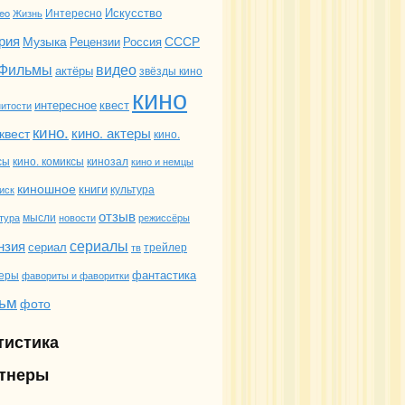
Искусство
Интересно
deo
Жизнь
рия
Музыка
СССР
Россия
Рецензии
Фильмы
видео
актёры
звёзды кино
кино
интересное
квест
итости
кино.
кино. актеры
квест
кино.
сы
кино. комиксы
кинозал
кино и немцы
киношное
книги
иск
культура
отзыв
мысли
новости
режиссёры
тура
сериалы
нзия
сериал
трейлер
тв
фантастика
еры
фавориты и фаворитки
ьм
фото
тистика
тнеры