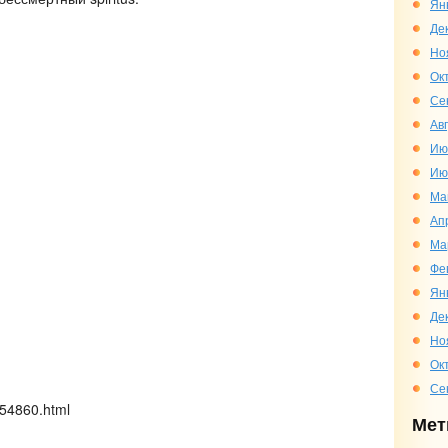
Ян
Де
Но
Ок
Се
Ав
Ию
Ию
Ма
Ап
Ма
Фе
Ян
Де
Но
Ок
Се
054860.html
Мет
)