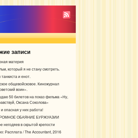
жие записи
рная материя
льм, который я не стану смотреть.
 танкиста и енот.
ское общевойсковое. Киножурнал
оветский воин».
здаю 50 билетов на показ фильма «Ну,
равствуй, Оксана Соколова»
 и опасная у них работа!
РОМНОЕ ОБАЯНИЕ БУРЖУАЗИИ
ое негодяев в скрытой крепости
о: Расплата / The Accountant, 2016