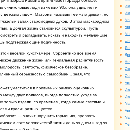
триптизерша Рамона притягивает гораздо больше:
Ию
е силиконовые леди из четких 90х, она удивляет и
Ию
а с детским лицом. Матроны называют ее «эта девка», но
Ма
о тяжелый запах старомодных духов. В этом маскарадном
Ап
ью, а долгая жизнь становится скульптурой. Пусть
Ма
я смотреть и разгадывать, искать и находить мельчайшие
Фе
лишь подтверждающие подлинность.
Ян
 этой веселой кунсткамере, Соррентино все время
Де
овское движение жизни или гениальная расчетливость
Но
молодость, святость, физическое безобразие,
Ок
лненный серьезностью самообман... зная, что
Се
Ав
может уместиться в привычных рамках оценочных
Ию
то между двух полюсов, иногда полностью уходя за
Ию
о только издали, со временем, когда самые светлые и
Ма
лями краски разных цветов.
Ап
нообразия — значит нарушить гармонию, прервать
Ма
окисшем соке человеческой жизни день за днем и год за
Фе
ессмертный spiritus.