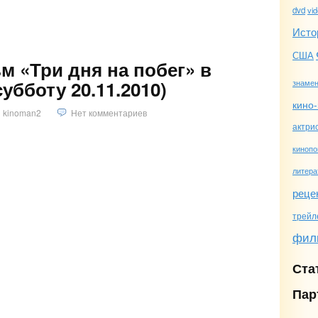
dvd
vi
Исто
США
 «Три дня на побег» в
убботу 20.11.2010)
знамен
кино-
kinoman2
Нет комментариев
актри
кинопо
литера
)
реце
трейл
фил
Ста
Пар