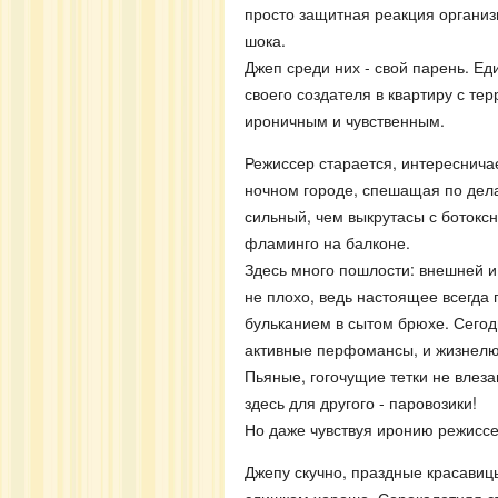
просто защитная реакция организ
шока.
Джеп среди них - свой парень. Е
своего создателя в квартиру с те
ироничным и чувственным.
Режиссер старается, интересничае
ночном городе, спешащая по дела
сильный, чем выкрутасы с ботокс
фламинго на балконе.
Здесь много пошлости: внешней и
не плохо, ведь настоящее всегда
бульканием в сытом брюхе. Сегод
активные перфомансы, и жизнелю
Пьяные, гогочущие тетки не влеза
здесь для другого - паровозики!
Но даже чувствуя иронию режиссе
Джепу скучно, праздные красавиц