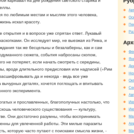
Руб
ной карнавал на дне рождения светского старика и
еллы.
Ав
ся по любимым местам и мыслям этого человека,
Ос
жизнь искал красоту.
Пе
Ра
ее открытия и в вопросе уже спрятан ответ. Лукавый
раскопками. Он исследует мир, не выезжая из Рима, и
Арх
уждания так же бесцельны и безалаберны, как и сам
Фе
родуманного сюжета, события набросаны скопом,
Ян
его не потеряет, если начать смотреть с середины,
Де
олы, вроде длительного предисловия или надписей («Рим
Но
расшифровывать да и некогда - ведь все уже
Ок
а вычурных деталях, хочется поглощать и впитывать
Се
анного эксперимента.
Ав
атых и прославленных, благополучных настолько, что
Ию
скошь человеческого существования — культуру,
Ию
стве. Они достаточно разумны, чтобы воспринимать
Ма
ленны для увлеченной работы. Эти милые паразиты
Ап
сть, которую часто путают с поисками смысла жизни, -
Ма