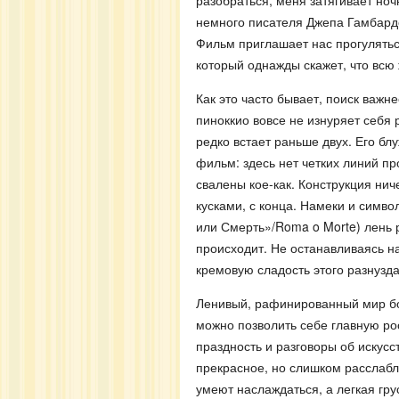
разобраться, меня затягивает ноч
немного писателя Джепа Гамбард
Фильм приглашает нас прогулять
который однажды скажет, что всю 
Как это часто бывает, поиск важн
пиноккио вовсе не изнуряет себя 
редко встает раньше двух. Его бл
фильм: здесь нет четких линий п
свалены кое-как. Конструкция нич
кусками, с конца. Намеки и симв
или Смерть»/Roma o Morte) лень 
происходит. Не останавливаясь н
кремовую сладость этого разнузд
Ленивый, рафинированный мир бог
можно позволить себе главную ро
праздность и разговоры об искус
прекрасное, но слишком расслаб
умеют наслаждаться, а легкая гру