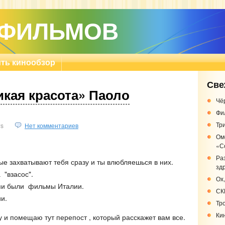
 ФИЛЬМОВ
ть кинообзор
Све
кая красота» Паоло
Чё
Фи
Три
s
Нет комментариев
Ом
«С
Ра
ые захватывают тебя сразу и ты влюбляешься в них.
зд
"взасос".
Ох,
ми были фильмы Италии.
СК
и.
Тр
Кин
 и помещаю тут перепост , который расскажет вам все.