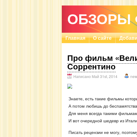
ОБЗОРЫ
Главная
О сайте
Добави
Про фильм «Вели
Соррентино
Написано Май 31st, 2014
new
Знаете, есть такие фильмы котор
А потом любишь до беспамятства 
Для меня всегда такими фильма
И вот очередной шедевр из Итали
Писать рецензии не могу, поэтому