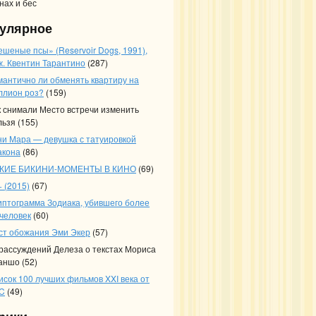
нах и бес
улярное
ешеные псы» (Reservoir Dogs, 1991),
ж. Квентин Тарантино
(287)
мантично ли обменять квартиру на
ллион роз?
(159)
к снимали Место встречи изменить
льзя
(155)
ни Мара — девушка с татуировкой
акона
(86)
КИЕ БИКИНИ-МОМЕНТЫ В КИНО
(69)
 (2015)
(67)
иптограмма Зодиака, убившего более
 человек
(60)
ст обожания Эми Экер
(57)
 рассуждений Делеза о текстах Мориса
аншо
(52)
исок 100 лучших фильмов XXI века от
C
(49)