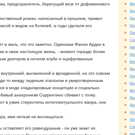
ма, предохранитель, берегущий мозг от дофаминового
Фе
Ян
динственный роман, написанный в прошлом, привел
Де
ррасой и видом на Колизей, а годы сделали его
Но
Ок
Се
т и жаль, что это заметно. Одинокая Фанни Ардан в
Ав
м в свою настоящую жизнь, - момент гораздо более
Ию
ным доктором в ночном клубе и оцифрованные
Ию
Ма
 внутренней, высмеянной и врожденной, но это совсем
Ап
 где-то между ледяным эталоном и умиротворенным
Ма
ня в моде хладнокровные концепции и социально
Фе
бивый анахронизм Соррентино сбивает с толку.
Ян
ют в узкие стереотипы интеллектуального жанра, они
Де
Но
ра, ими нельзя не восхищаться.
Ок
Се
ы оставляют его равнодушным - он уже знает их
Ав