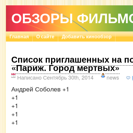
ОБЗОРЫ ФИЛЬМ
Главная
О сайте
Добавить кинообзор
Список приглашенных на п
«Париж. Город мертвых»
Написано Сентябрь 30th, 2014
news
Андрей Соболев +1
+1
+1
+1
+1