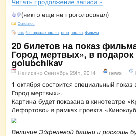
Читать продолжение записи »
(никто еще не проголосовал)
Основное
eos
,
блоггерские показы
,
кино
,
показы
,
Фильмы
20 билетов на показ фильм
Город мертвых», в подарок
golubchikav
Написано Сентябрь 29th, 2014
news
1 октября состоится специальный показ
Город мертвых».
Картина будет показана в кинотеатре «
Лефортово» в рамках проекта «Киноклу
Величие Эйфелевой башни и роскошь б