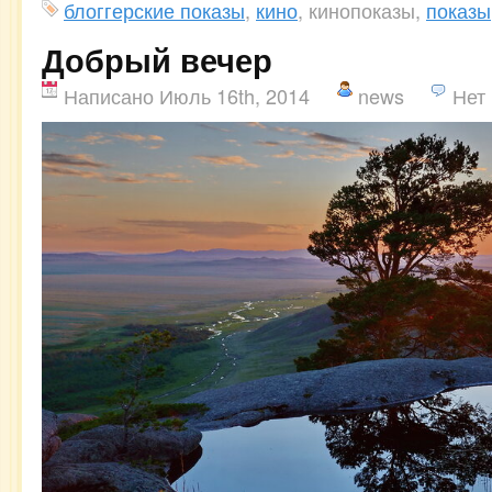
блоггерские показы
,
кино
, кинопоказы,
показы
Добрый вечер
Написано Июль 16th, 2014
news
Нет