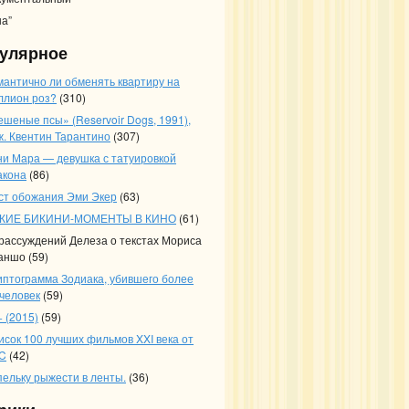
на”
улярное
мантично ли обменять квартиру на
ллион роз?
(310)
ешеные псы» (Reservoir Dogs, 1991),
ж. Квентин Тарантино
(307)
ни Мара — девушка с татуировкой
акона
(86)
ст обожания Эми Экер
(63)
КИЕ БИКИНИ-МОМЕНТЫ В КИНО
(61)
 рассуждений Делеза о текстах Мориса
аншо
(59)
иптограмма Зодиака, убившего более
 человек
(59)
 (2015)
(59)
исок 100 лучших фильмов XXI века от
C
(42)
пельку рыжести в ленты.
(36)