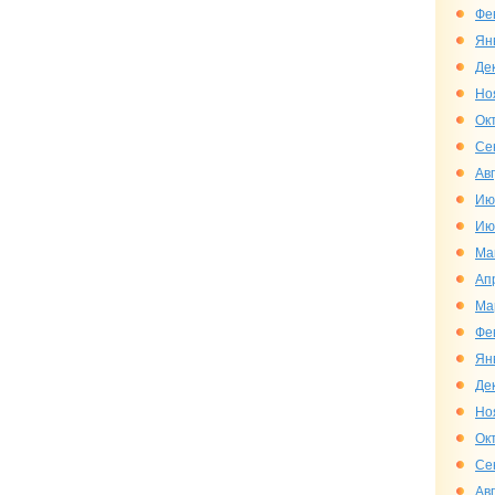
Фе
Ян
Де
Но
Ок
Се
Ав
Ию
Ию
Ма
Ап
Ма
Фе
Ян
Де
Но
Ок
Се
Ав