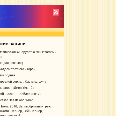
жие записи
матическая кинорулетка №8. Итоговый
ст
о для девочек:)
 кадром третьего «Тора».
еисподняя
ередной сериал. Куклы колдуна
ношное: «Джон Уик – 2»
ляй, Вася! — Трейлер (2017)
ntastic Beasts and Wher…
– Болт, 2016, Великобритания, реж.
нжамин Тернер, Гейб Тернер,
кументальный