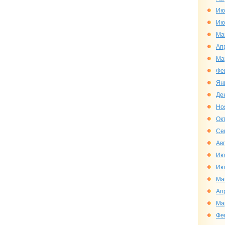
Ию
Ию
Ма
Ап
Ма
Фе
Ян
Де
Но
Ок
Се
Ав
Ию
Ию
Ма
Ап
Ма
Фе