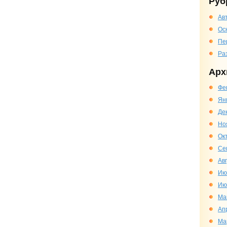
Руб
Ав
Ос
Пе
Ра
Арх
Фе
Ян
Де
Но
Ок
Се
Ав
Ию
Ию
Ма
Ап
Ма