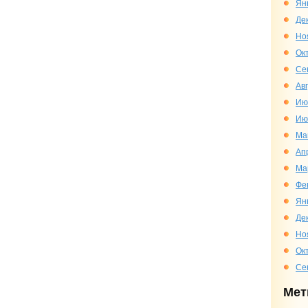
Ян
Де
Но
Ок
Се
Ав
Ию
Ию
Ма
Ап
Ма
Фе
Ян
Де
Но
Ок
Се
Мет