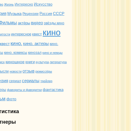
Искусство
deo
Жизнь
Интересно
рия
Музыка
СССР
Россия
Рецензии
Фильмы
видео
актёры
звёзды кино
кино
интересное
квест
итости
кино.
кино. актеры
квест
кино.
сы
кино. комиксы
кинозал
кино и немцы
киношное
книги
иск
культура
литература
отзыв
мысли
новости
режиссёры
сериалы
нзия
сериал
трейлер
фантастика
еры
фавориты и фаворитки
ьм
фото
тистика
тнеры