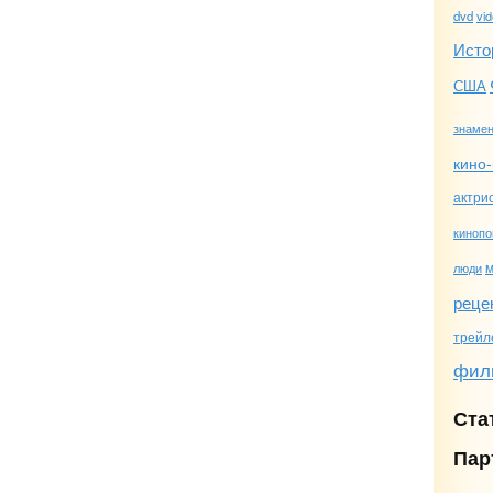
dvd
vi
Исто
США
знамен
кино-
актри
кинопо
люди
реце
трейл
фил
Ста
Пар