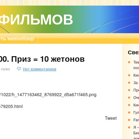
 ФИЛЬМОВ
ть кинообзор
Све
0. Приз = 10 жетонов
Те
по
news
Нет комментариев
Кин
За
Пр
/i/16/1022/h_1477163462_8769922_d5a671f465.png
Оч
Ки
/579205.html
Гу
)
Tweet
Fa
Я 
Бе
до