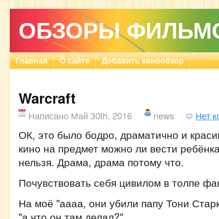
ОБЗОРЫ ФИЛЬМ
Главная
О сайте
Добавить кинообзор
Warcraft
Написано Май 30th, 2016
news
Нет 
ОК, это было бодро, драматично и краси
кино на предмет можно ли вести ребёнка,
нельзя. Драма, драма потому что.
Почувствовать себя цивилом в толпе фа
На моё "аааа, они убили папу Тони Стар
"а что он там делал?".