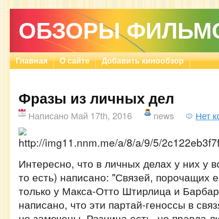
ОБЗОРЫ ФИЛЬМ
Главная
О сайте
Добавить кинообзор
Фразы из личных дел
Написано Май 17th, 2016
news
Нет 
Интересно, что в личных делах у них у вс
то есть) написано: "Связей, порочащих ег
только у Макса-Отто Штирлица и Барбар
написано, что эти партай-геноссы в связ
не замечены. Разница есть, не правда л