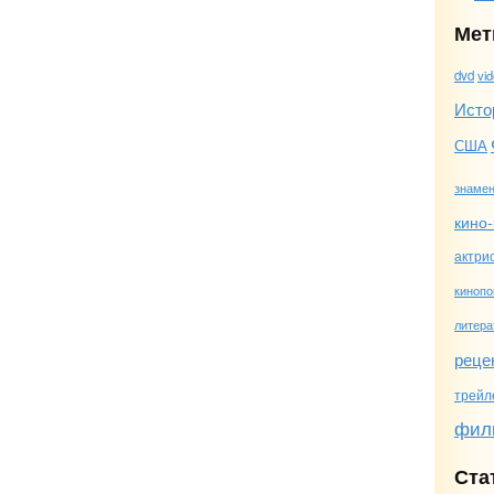
Мет
dvd
vi
Исто
США
знамен
кино-
актри
кинопо
литера
реце
трейл
фил
Ста