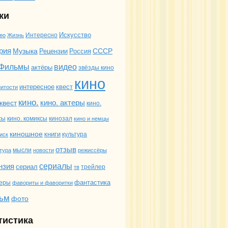
ки
Искусство
Интересно
deo
Жизнь
рия
Музыка
СССР
Россия
Рецензии
Фильмы
видео
актёры
звёзды кино
кино
интересное
квест
итости
кино.
кино. актеры
квест
кино.
сы
кино. комиксы
кинозал
кино и немцы
киношное
книги
иск
культура
отзыв
мысли
новости
режиссёры
тура
сериалы
нзия
сериал
трейлер
тв
фантастика
еры
фавориты и фаворитки
ьм
фото
тистика