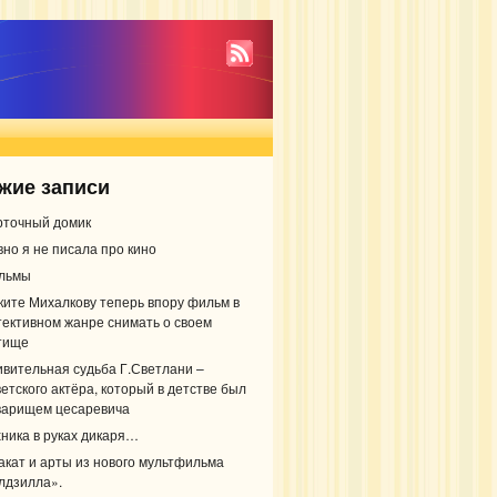
жие записи
рточный домик
вно я не писала про кино
льмы
ките Михалкову теперь впору фильм в
тективном жанре снимать о своем
тище
ивительная судьба Г.Светлани –
етского актёра, который в детстве был
варищем цесаревича
хника в руках дикаря…
акат и арты из нового мультфильма
лдзилла».