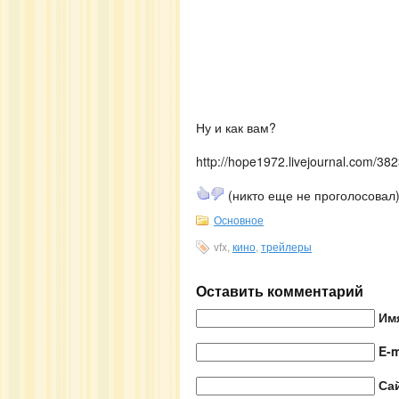
Ну и как вам?
http://hope1972.livejournal.com/38
(никто еще не проголосовал
Основное
vfx,
кино
,
трейлеры
Оставить комментарий
Им
E-m
Са