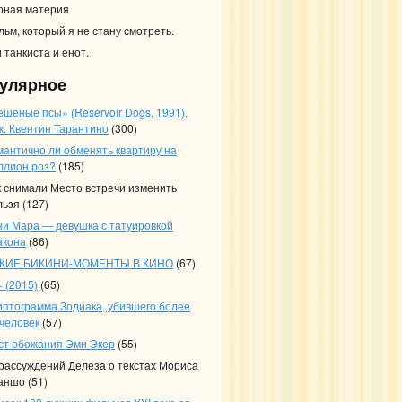
рная материя
льм, который я не стану смотреть.
 танкиста и енот.
улярное
ешеные псы» (Reservoir Dogs, 1991),
ж. Квентин Тарантино
(300)
мантично ли обменять квартиру на
ллион роз?
(185)
к снимали Место встречи изменить
льзя
(127)
ни Мара — девушка с татуировкой
акона
(86)
КИЕ БИКИНИ-МОМЕНТЫ В КИНО
(67)
 (2015)
(65)
иптограмма Зодиака, убившего более
 человек
(57)
ст обожания Эми Экер
(55)
 рассуждений Делеза о текстах Мориса
аншо
(51)