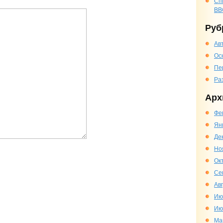
Сп
BB
Руб
Ав
Ос
Пе
Ра
Арх
Фе
Ян
Де
Но
Ок
Се
Ав
Ию
Ию
Ма