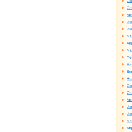
Ок
Се
Ав
Ию
Ию
Ма
Ап
Ма
Фе
Ян
Де
Но
Ок
Се
Ав
Ию
Ию
Ма
Ап