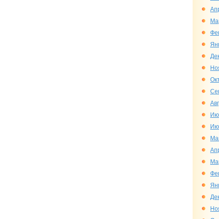
Ап
Ма
Фе
Ян
Де
Но
Ок
Се
Ав
Ию
Ию
Ма
Ап
Ма
Фе
Ян
Де
Но