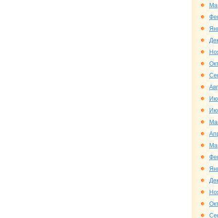
Ма
Фе
Ян
Де
Но
Ок
Се
Ав
Ию
Ию
Ма
Ап
Ма
Фе
Ян
Де
Но
Ок
Се