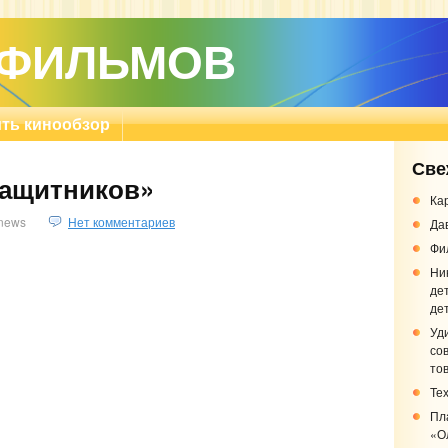
 ФИЛЬМОВ
ть кинообзор
Све
Защитников»
Ка
news
Нет комментариев
Да
Фи
Ни
де
де
Уд
сов
то
Те
Пл
«О