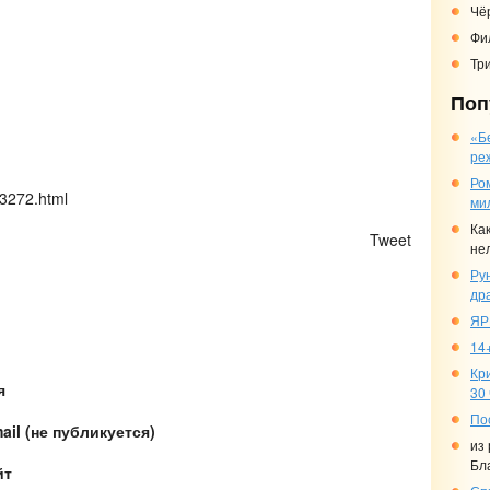
Чё
Фи
Три
Поп
«Б
ре
Ро
23272.html
ми
Ка
)
Tweet
не
Ру
др
ЯР
14+
Кр
я
30
По
ail (не публикуется)
из
Бл
йт