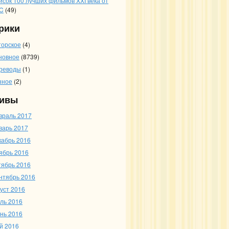
исок 100 лучших фильмов XXI века от
C
(49)
рики
торское
(4)
новное
(8739)
реводы
(1)
зное
(2)
ивы
враль 2017
варь 2017
кабрь 2016
ябрь 2016
тябрь 2016
нтябрь 2016
густ 2016
ль 2016
нь 2016
й 2016