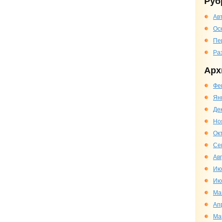
Руб
Ав
Ос
Пе
Ра
Арх
Фе
Ян
Де
Но
Ок
Се
Ав
Ию
Ию
Ма
Ап
Ма