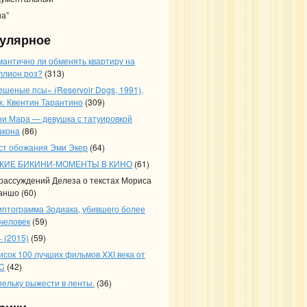
на”
улярное
мантично ли обменять квартиру на
ллион роз?
(313)
ешеные псы» (Reservoir Dogs, 1991),
ж. Квентин Тарантино
(309)
ни Мара — девушка с татуировкой
акона
(86)
ст обожания Эми Экер
(64)
КИЕ БИКИНИ-МОМЕНТЫ В КИНО
(61)
 рассуждений Делеза о текстах Мориса
аншо
(60)
иптограмма Зодиака, убившего более
 человек
(59)
 (2015)
(59)
исок 100 лучших фильмов XXI века от
C
(42)
пельку рыжести в ленты.
(36)