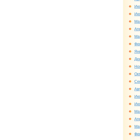
Ию
Ию
Ма
Ап
Ма
Фе
Ян
Де
Но
Ок
Се
Ав
Ию
Ию
Ма
Ап
Ма
Фе