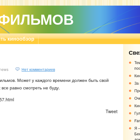
 ФИЛЬМОВ
ть кинообзор
Све
Те
по
news
Нет комментариев
Кин
ильмов. Может у каждого времени должен быть свой
За
 все равно смотреть не буду.
Пр
Оч
157.html
Ки
)
Tweet
Гу
Fa
Я 
Бе
до