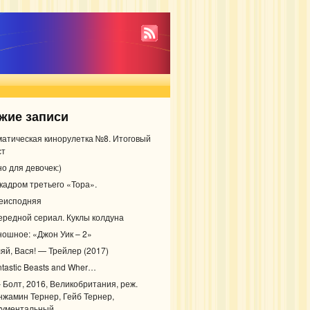
жие записи
матическая кинорулетка №8. Итоговый
ст
о для девочек:)
 кадром третьего «Тора».
еисподняя
ередной сериал. Куклы колдуна
ношное: «Джон Уик – 2»
ляй, Вася! — Трейлер (2017)
ntastic Beasts and Wher…
– Болт, 2016, Великобритания, реж.
нжамин Тернер, Гейб Тернер,
кументальный