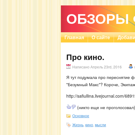
ОБЗОРЫ
Главная
О сайте
Добави
Про кино.
Написано Апрель 23rd, 2016
Я тут подумала про переснятие ф
"Безумный Макс"? Короче, Экипаж
http://safiullina.livejournal.com/689
(никто еще не проголосовал
Основное
Жизнь
,
кино
,
мысли