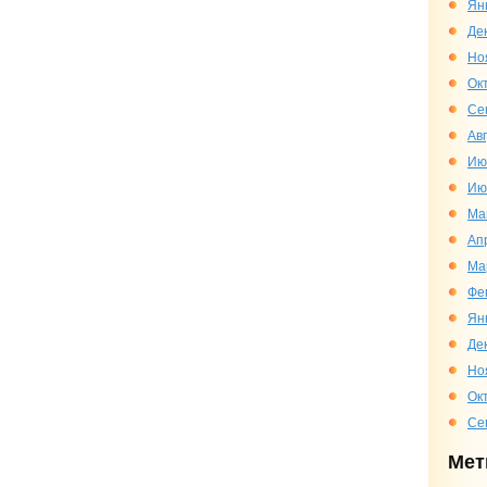
Ян
Де
Но
Ок
Се
Ав
Ию
Ию
Ма
Ап
Ма
Фе
Ян
Де
Но
Ок
Се
Мет