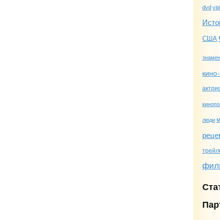
dvd
vi
Исто
США
знамен
кино-
актри
кинопо
люди
реце
трейл
фил
Ста
Пар