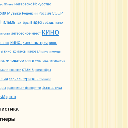
Искусство
deo
Жизнь
Интересно
рия
Музыка
СССР
Россия
Рецензии
Фильмы
видео
актёры
звёзды кино
кино
интересное
квест
итости
кино.
кино. актеры
квест
кино.
сы
кино. комиксы
кинозал
кино и немцы
киношное
книги
иск
культура
литература
отзыв
мысли
новости
режиссёры
сериалы
нзия
сериал
трейлер
фантастика
еры
фавориты и фаворитки
ьм
фото
тистика
тнеры