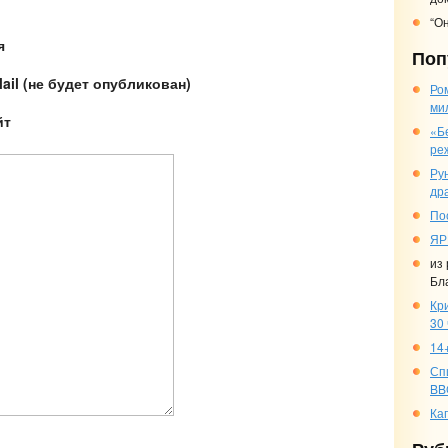
“О
я
Поп
ail (не будет опубликован)
Ро
ми
йт
«Б
ре
Ру
др
По
ЯР
из
Бл
Кр
30
14+
Сп
BB
Ка