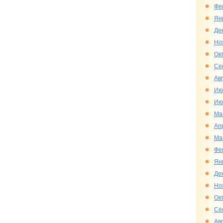
Фе
Ян
Де
Но
Ок
Се
Ав
Ию
Ию
Ма
Ап
Ма
Фе
Ян
Де
Но
Ок
Се
Ав