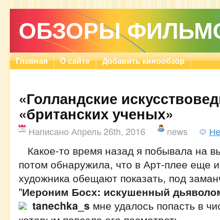
ОБЗОРЫ ФИЛЬМ
Главная
О сайте
Добавить кинообзор
«Голландские искусствове
«британских ученых»
Написано Апрель 26th, 2016
news
Не
Какое-то время назад я побывала на вы
потом обнаружила, что в Арт-плее еще 
художника обещают показать, под зама
"
Иероним Босх: искушенный дьяволо
tanechka_s
мне удалось попасть в чи
которым повезло его посмотреть.