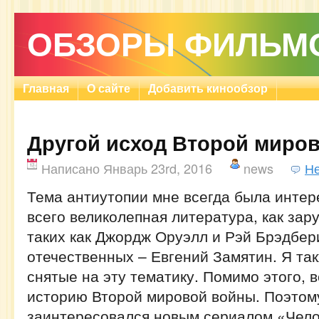
ОБЗОРЫ ФИЛЬМ
Главная
О сайте
Добавить кинообзор
Другой исход Второй миро
Написано Январь 23rd, 2016
news
Не
Тема антиутопии мне всегда была интер
всего великолепная литература, как зар
таких как Джордж Оруэлл и Рэй Брэдбери
отечественных – Евгений Замятин. Я т
снятые на эту тематику. Помимо этого, в
историю Второй мировой войны. Поэтом
заинтересовался новым сериалом «Чело