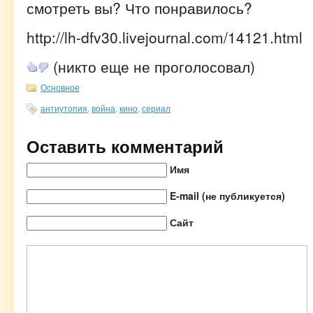
смотреть вы? Что понравилось?
http://lh-dfv30.livejournal.com/14121.html
(никто еще не проголосовал)
Основное
антиутопия
,
война
,
кино
,
сериал
Оставить комментарий
Имя
E-mail (не публикуется)
Сайт