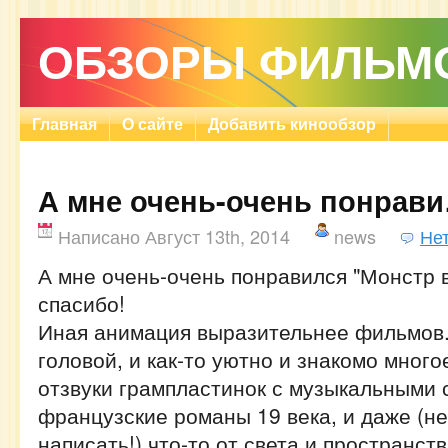
ОБЗОРЫ ФИЛЬМ
Главная
О сайте
Добавить кинообзор
А мне очень-очень понрав
Написано Август 13th, 2014
news
Не
А мне очень-очень понравился "Монстр в 
спасибо!
Иная анимация выразительнее фильмов.
головой, и как-то уютно и знакомо много
отзвуки грампластинок с музыкальными с
французские романы 19 века, и даже (н
написать!) что-то от света и пространс