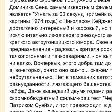
Доминика Сена самым известным фильм
является "Угнать за 60 секунд" (римейк
картины 1974 года) с Николасом Кейдже
достаточно интересный и кассовый, но т
исключительно из-за своего звездного а
крепкого автоугонщицкого юмора. Свое 
предназначение - радовать зрителя ро
тачкопогонями и тачкоавариями, - он вы
ни валко. Во-первых, этого добра там д
а, во-вторых, снято оно как-то... скажем т
небрутальненько. Нет в тамошних авто
разнузданности, лязгающего бешенства 
кайфа, Даже вышедший двумя годами ра
скромнобюджетный фильм-краштест "Чер
Патриком Суэйзи, и тот превосходит в 
плане "Угнать..." буквально по всем стат