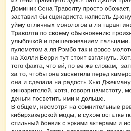
Доминик Сена Траволту просто обожает,
заставил бы сценариста написать Джон
уйму отличных монологов а ля тарантин
Траволта по своему обыкновению произн
улыбочкой и прищелкиванием пальцами. 
пулеметом а ля Рэмбо так и вовсе молот
на Холли Берри тут стоит взглянуть. Хот
того факта, что ей, по ее же словам, за
за то, чтобы она засветила перед камеро
она и сделала на радость Хью Джекман
кинозрителей, хотя, говоря начистоту, м
деньги посветить ими и дольше.
В общем, несмотря на сомнительные ре
киберхакерской моды, в сухом остатке п
стильный боевик с яркими актерами и и
диалогами. Детям, естественно, показыв