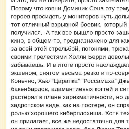
Потому что копни Доминик Сена эту тему
героев просидеть у мониторов чуть доль
тот отличный взрывной боевик, который 
получился. А так все вышло просто заши
кино, в общем-то, предназначено для как
за всей этой стрельбой, погонями, трюк
своими прелестями Холли Берри доволь
забываешь. И в итоге просто наслажда
экшеном, снятом весьма резко и по-сов
Конечно, Хью
"Царапка"
"Россамаха" Дже
бакенбардов, адамантиевых когтей и си
растерял в плане харизматичности, но д
задротском виде, как на постере, он спр
ролью хорошего киберплохиша. Хотя тех
он прилагает, все же недостаточно для 
из тени правящего здесь бал Джона Тра