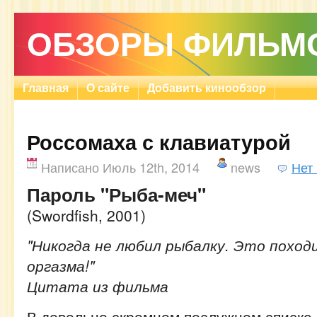
ОБЗОРЫ ФИЛЬМ
Главная
О сайте
Добавить кинообзор
Россомаха с клавиатурой
Написано Июль 12th, 2014
news
Нет
Пароль "Рыба-меч"
(Swordfish, 2001)
"Никогда не любил рыбалку. Это поход
оргазма!"
Цитата из фильма
В довольно скромном послужном списке