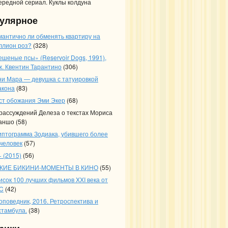
ередной сериал. Куклы колдуна
улярное
мантично ли обменять квартиру на
ллион роз?
(328)
ешеные псы» (Reservoir Dogs, 1991),
ж. Квентин Тарантино
(306)
ни Мара — девушка с татуировкой
акона
(83)
ст обожания Эми Экер
(68)
 рассуждений Делеза о текстах Мориса
аншо
(58)
иптограмма Зодиака, убившего более
 человек
(57)
 (2015)
(56)
КИЕ БИКИНИ-МОМЕНТЫ В КИНО
(55)
исок 100 лучших фильмов XXI века от
C
(42)
оповедник, 2016. Ретроспектива и
стамбула.
(38)