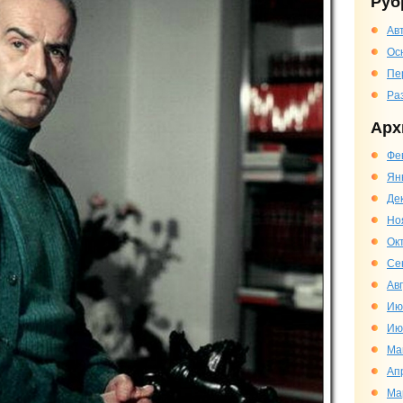
Руб
Ав
Ос
Пе
Ра
Арх
Фе
Ян
Де
Но
Ок
Се
Ав
Ию
Ию
Ма
Ап
Ма