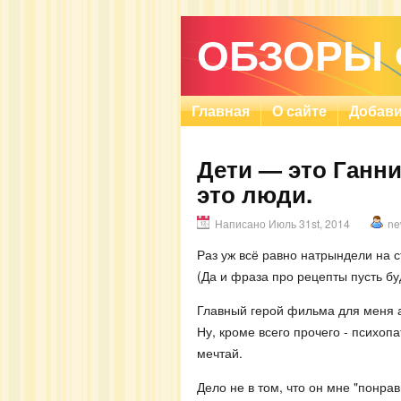
ОБЗОРЫ
Главная
О сайте
Добави
Дети — это Ганни
это люди.
Написано Июль 31st, 2014
ne
Раз уж всё равно натрындели на с
(Да и фраза про рецепты пусть б
Главный герой фильма для меня а
Ну, кроме всего прочего - психопа
мечтай.
Дело не в том, что он мне "понрав