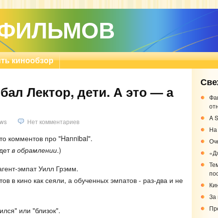
 ФИЛЬМОВ
ть кинообзор
Све
бал Лектор, дети. А это — а
Фа
от
A S
ws
Нет комментариев
На
то комментов про "Hannibal".
Оч
удет
в обрамлении
.)
«Д
Те
гент-эмпат Уилл Грэмм.
по
тов в кино как сеяли, а обученных эмпатов - раз-два и не
Кин
За
Пр
ился" или "близок".