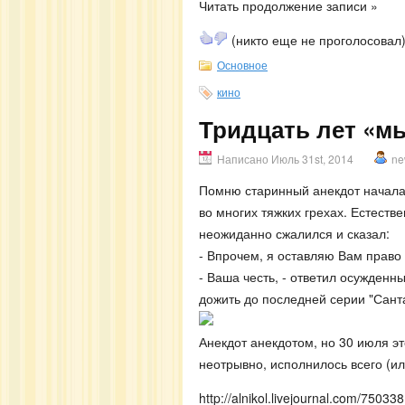
Читать продолжение записи »
(никто еще не проголосовал
Основное
кино
Тридцать лет «м
Написано Июль 31st, 2014
ne
Помню старинный анекдот начала 
во многих тяжких грехах. Естеств
неожиданно сжалился и сказал:
- Впрочем, я оставляю Вам право
- Ваша честь, - ответил осужденны
дожить до последней серии "Сант
Анекдот анекдотом, но 30 июля э
неотрывно, исполнилось всего (или
http://alnikol.livejournal.com/750338