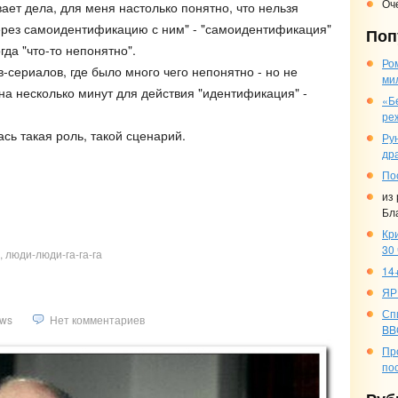
Оч
вает дела, для меня настолько понятно, что нельзя
через самоидентификацию с ним" - "самоидентификация"
Поп
гда "что-то непонятно".
Ро
-сериалов, где было много чего непонятно - но не
ми
на несколько минут для действия "идентификация" -
«Б
ре
ась такая роль, такой сценарий.
Ру
др
По
из
)
Бл
Кр
30
, люди-люди-га-га-га
14+
ЯР
Сп
ws
Нет комментариев
BB
Пр
по