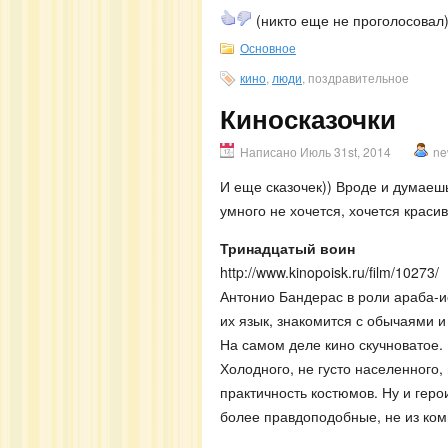
(никто еще не проголосовал
Основное
кино
,
люди
, поздравительное
Киносказочки
Написано Июль 31st, 2014
ne
И еще сказочек)) Вроде и думаешь
умного не хочется, хочется красив
Тринадцатый воин
http://www.kinopoisk.ru/film/10273/
Антонио Бандерас в роли араба-ис
их язык, знакомится с обычаями и
На самом деле кино скучноватое.
Холодного, не густо населенного,
практичность костюмов. Ну и герои
более правдоподобные, не из коми