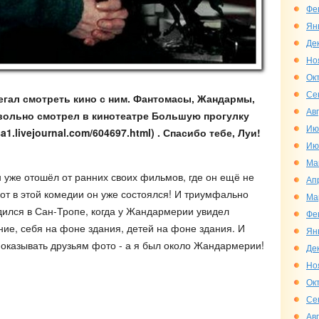
Фе
Ян
Де
Но
Ок
Се
бегал смотреть кино с ним. Фантомасы, Жандармы,
Ав
овольно смотрел в кинотеатре Большую прогулку
Ию
sa1.livejournal.com/604697.html) . Спасибо тебе, Луи!
Ию
Ма
н уже отошёл от ранних своих фильмов, где он ещё не
Ап
от в этой комедии он уже состоялся! И триумфально
Ма
едился в Сан-Тропе, когда у Жандармерии увидел
Фе
е, себя на фоне здания, детей на фоне здания. И
Ян
 показывать друзьям фото - а я был около Жандармерии!
Де
Но
Ок
Се
Ав