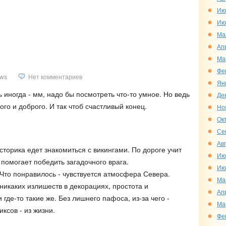
)
Ию
Ию
Ма
Ап
Ма
Фе
ws
Нет комментариев
Ян
 иногда - мм, надо бы посмотреть что-то умное. Но ведь
Де
ого и доброго. И так чтоб счастливый конец.
Но
Ок
Се
Ав
торика едет знакомиться с викингами. По дороге учит
Ию
 помогает победить загадочного врага.
Ию
 Что понравилось - чувствуется атмосфера Севера.
Ма
 никаких излишеств в декорациях, простота и
Ап
 где-то такие же. Без лишнего пафоса, из-за чего -
Ма
ксов - из жизни.
Фе