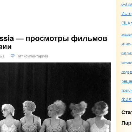
dvd
vi
)
Исто
США
знамен
Russia — просмотры фильмов
кино-
зии
актри
ws
Нет комментариев
кинопо
люди
реце
трейл
фил
Ста
Пар