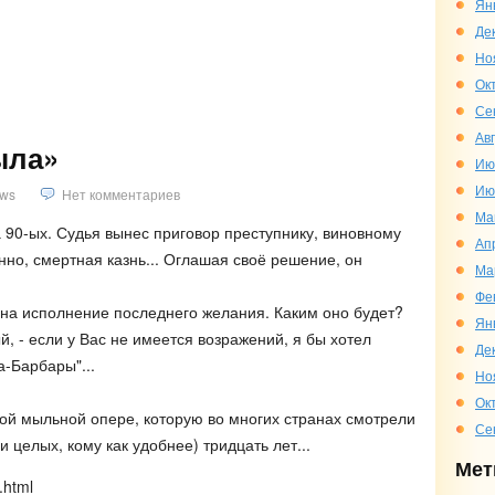
Ян
Де
)
Но
Ок
Се
Ав
ыла»
Ию
Ию
ws
Нет комментариев
Ма
90-ых. Судья вынес приговор преступнику, виновному
Ап
енно, смертная казнь... Оглашая своё решение, он
Ма
Фе
 на исполнение последнего желания. Каким оно будет?
Ян
й, - если у Вас не имеется возражений, я бы хотел
Де
а-Барбары"...
Но
Ок
той мыльной опере, которую во многих странах смотрели
Се
 целых, кому как удобнее) тридцать лет...
Мет
.html