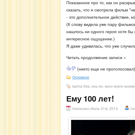
Показанное про то, как он раскры
сказать, что я смотрела фильм "
- это дополнительное действие, ко
(К слову видела уже пару фильмов
нашлось ни одного героя хотя бы 
интересное ощущение.)
Я даже удивилась, что уже случил
Читать продолжение записи »
(никто еще не проголосовал
Основное
karma free, инь-ян, кино-книги-аниме
Ему 100 лет!
Написано Июль 31st, 2014
ne