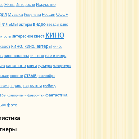
Искусство
deo
Жизнь
Интересно
рия
Музыка
СССР
Россия
Рецензии
Фильмы
видео
актёры
звёзды кино
кино
интересное
квест
итости
кино.
кино. актеры
квест
кино.
сы
кино. комиксы
кинозал
кино и немцы
киношное
книги
иск
культура
литература
отзыв
мысли
новости
режиссёры
сериалы
нзия
сериал
трейлер
фантастика
еры
фавориты и фаворитки
ьм
фото
тистика
тнеры