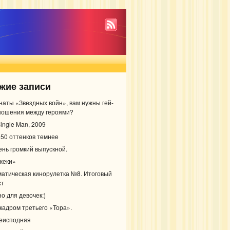
жие записи
наты «Звездных войн», вам нужны гей-
ношения между героями?
ingle Man, 2009
 50 оттенков темнее
ень громкий выпускной.
жеки»
матическая кинорулетка №8. Итоговый
ст
о для девочек:)
 кадром третьего «Тора».
еисподняя