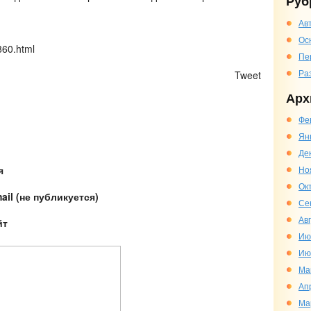
Руб
Ав
Ос
860.html
Пе
Ра
)
Tweet
Арх
Фе
Ян
Де
Но
я
Ок
ail (не публикуется)
Се
Ав
йт
Ию
Ию
Ма
Ап
Ма