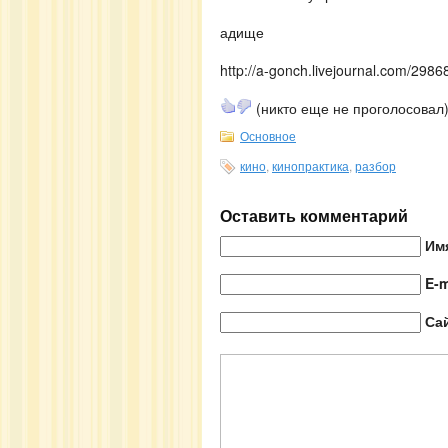
адище
http://a-gonch.livejournal.com/2986
(никто еще не проголосовал
Основное
кино
,
кинопрактика
,
разбор
Оставить комментарий
Им
E-m
Са