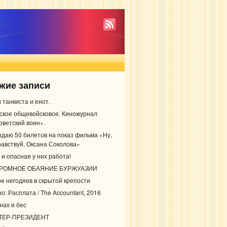
жие записи
 танкиста и енот.
ское общевойсковое. Киножурнал
оветский воин».
здаю 50 билетов на показ фильма «Ну,
равствуй, Оксана Соколова»
 и опасная у них работа!
РОМНОЕ ОБАЯНИЕ БУРЖУАЗИИ
ое негодяев в скрытой крепости
о: Расплата / The Accountant, 2016
нах и бес
ТЕР-ПРЕЗИДЕНТ