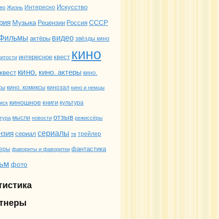
Искусство
Интересно
deo
Жизнь
рия
Музыка
СССР
Россия
Рецензии
Фильмы
видео
актёры
звёзды кино
кино
интересное
квест
итости
кино.
кино. актеры
квест
кино.
сы
кино. комиксы
кинозал
кино и немцы
киношное
книги
иск
культура
отзыв
мысли
новости
режиссёры
тура
сериалы
нзия
сериал
трейлер
тв
фантастика
еры
фавориты и фаворитки
ьм
фото
тистика
тнеры