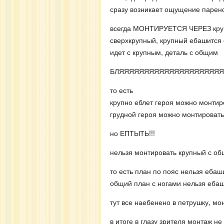
сразу возникает ощущение парено
всегда МОНТИРУЕТСЯ ЧЕРЕЗ крупн
сверхкрупный, крупный ебашится 
идет с крупным, деталь с общим
БЛЯЯЯЯЯЯЯЯЯЯЯЯЯЯЯЯЯЯЯЯ
то есть
крупно еблет героя можно монтир
грудной героя можно монтировать
но ЕПТЫТЬ!!!
нельзя монтировать крупный с об
то есть план по пояс нельзя ебаш
общий план с ногами нельзя ебаш
тут все наебенено в петрушку, м
в итоге в глазу зрителя монтаж н