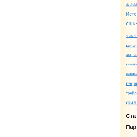
dvd
vi
Исто
США
знамен
кино-
актри
кинопо
литера
реце
трейл
фил
Ста
Пар