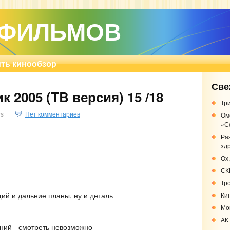
 ФИЛЬМОВ
ть кинообзор
Све
 2005 (TB версия) 15 /18
Три
s
Нет комментариев
Ом
«С
Ра
зд
Ох,
СК
Тр
щий и дальние планы, ну и деталь
Кин
Мо
АК
дний - смотреть невозможно