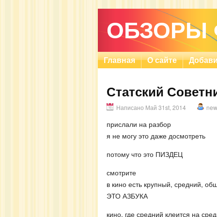
ОБЗОРЫ
Главная
О сайте
Добави
Статский Советник
Написано Май 31st, 2014
new
прислали на разбор
я не могу это даже досмотреть
потому что это ПИЗДЕЦ
смотрите
в кино есть крупный, средний, об
ЭТО АЗБУКА
кино, где средний клеится на сре