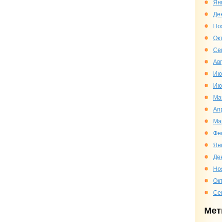
Ян
Де
Но
Ок
Се
Ав
Ию
Ию
Ма
Ап
Ма
Фе
Ян
Де
Но
Ок
Се
Мет