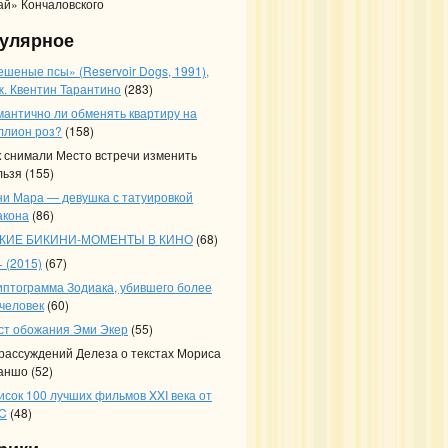
ай» Кончаловского
улярное
ешеные псы» (Reservoir Dogs, 1991),
ж. Квентин Тарантино
(283)
мантично ли обменять квартиру на
ллион роз?
(158)
к снимали Место встречи изменить
льзя
(155)
ни Мара — девушка с татуировкой
акона
(86)
КИЕ БИКИНИ-МОМЕНТЫ В КИНО
(68)
 (2015)
(67)
иптограмма Зодиака, убившего более
 человек
(60)
ст обожания Эми Экер
(55)
 рассуждений Делеза о текстах Мориса
аншо
(52)
исок 100 лучших фильмов XXI века от
C
(48)