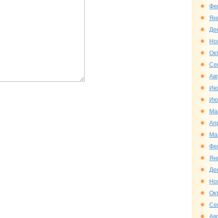
Фе
Ян
Де
Но
Ок
Се
Ав
Ию
Ию
Ма
Ап
Ма
Фе
Ян
Де
Но
Ок
Се
Ав