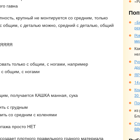
«Р
го гавна
Поп
ость, крупный не монтируется со средним, только
«Б
с общим, с деталью можно, средний с деталью, общий
ре
Ро
ми
ЯЯЯЯЯ
Ка
не
Ру
овать только с общим, с ногами, например
др
 с общим, с ногами
ЯР
14+
Кр
щим, получается КАШКА манная, сука
30
По
ить с грудным
из
ить со средним с коленями
Бл
Сп
онтажа просто НЕТ
BB
е создает плотного правильного годного материала