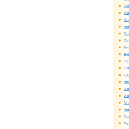
Ию
Ию
Ма
Ап
Ма
Фе
Ян
Де
Но
Ок
Се
Ав
Ию
Ию
Ма
Ап
Ма
Фе