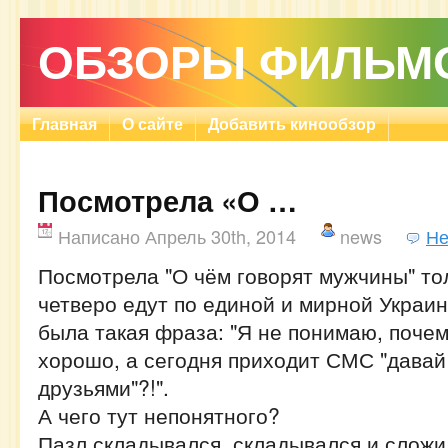
ОБЗОРЫ ФИЛЬМ
Главная
О сайте
Добавить кинообзор
Посмотрела «О …
Написано Апрель 30th, 2014
news
Не
Посмотрела "О чём говорят мужчины" тол
четверо едут по единой и мирной Украин
была такая фраза: "Я не понимаю, поче
хорошо, а сегодня приходит СМС "давай
друзьями"?!".
А чего тут непонятного?
Пазл складывался, складывался и слож