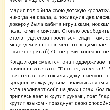
Мария полюбила свою детскую кроватку.
никогда не спала, а последние два меся
доверху была забита игрушками, носкам
палатками и мячами. Стоило освободить
стала туда сама проситься, сидит там,
медведей и слонов, чего-то выдумывает.
грызет перила))) О сне речи, конечно, не
Когда люди смеются, она поддерживает
начинает хохотать: "Га-га-га, ха-ха-ха!".
свистеть в свисток или дудку, смешно "н
среднее между дутьем, облизыванием и
Устанавливает себя на двух ногах, без 
приплясывает и крутит руками, поет "лар
крутит языком - празднует свою способн
самостоятельно.