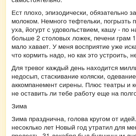
Ест плохо, эпизодически, обязательно з
молоком. Немного тефтельки, погрызть п
уха, йогурт с удовольствием, кашу - по 
больше 2 столовых ложек, печени грам 10
мало хавает. У меня восприятие уже ис
что кормить надо, но как это устроить, 
Для тревог каждый день находится милл
недосып, стаскивание коляски, одевание
аккомпанемент сирены. Плюс театры и к
не оставить ли тебе работу еще на полгод
Зима
Зима празднична, голова кругом от идей
несоклько лет Новый год утратил для ме
прелесть. 31 декабря был будничным дн