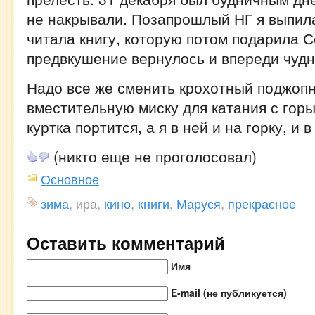
не накрывали. Позапрошлый НГ я выпила
читала книгу, которую потом подарила С
предвкушение вернулось и впереди чудн
Надо все же сменить крохотный поджопн
вместительную миску для катания с горы
куртка портится, а я в ней и на горку, и в
(никто еще не проголосовал)
Основное
зима
, ира,
кино
,
книги
,
Маруся
,
прекрасное
Оставить комментарий
Имя
E-mail (не публикуется)