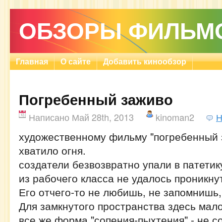
ОБЗОРЫ ФИЛЬМ
Главная
О сайте
Добавить кинообзор
Погребенный заживо
Написано Май 28th, 2013
kinoman2
Н
художественному фильму "погребенный 
хватило огня.
создатели безвозвратно упали в патетик
из рабочего класса не удалось проникну
Его отчего-то не любишь, не запомнишь,
Для замкнутого пространства здесь мало
все же форма "сопения-пыхтения" - не со