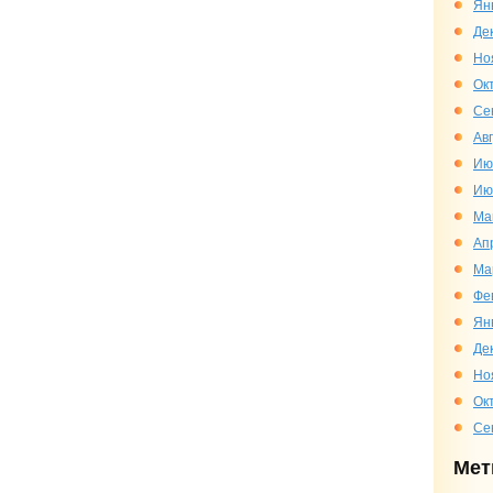
Ян
Де
Но
Ок
Се
Ав
Ию
Ию
Ма
Ап
Ма
Фе
Ян
Де
Но
Ок
Се
Мет