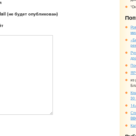
я
“О
ail (не будет опубликован)
Поп
йт
Ро
ми
«Б
ре
Ру
др
По
ЯР
из
Бл
Кр
30
14+
Сп
BB
Ка