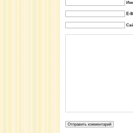
Им
E-M
Са