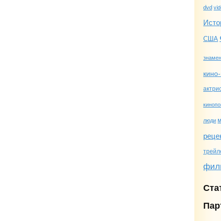
dvd
vi
Исто
США
знамен
кино-
актри
кинопо
люди
реце
трейл
фил
Ста
Пар