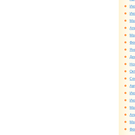
Ию
Ию
Ма
Ап
Ма
Фе
Ян
Де
Но
Ок
Се
Ав
Ию
Ию
Ма
Ап
Ма
Фе