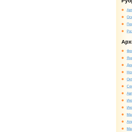
Руб
Ав
Ос
Пе
Ра
Арх
Фе
Ян
Де
Но
Ок
Се
Ав
Ию
Ию
Ма
Ап
Ма