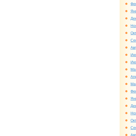
Фе
Ян
Де
Но
Ок
Се
Ав
Ию
Ию
Ма
Ап
Ма
Фе
Ян
Де
Но
Ок
Се
Ав