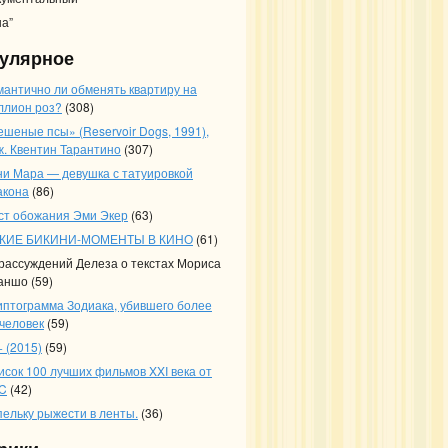
на”
улярное
мантично ли обменять квартиру на
ллион роз?
(308)
ешеные псы» (Reservoir Dogs, 1991),
ж. Квентин Тарантино
(307)
ни Мара — девушка с татуировкой
акона
(86)
ст обожания Эми Экер
(63)
КИЕ БИКИНИ-МОМЕНТЫ В КИНО
(61)
 рассуждений Делеза о текстах Мориса
аншо
(59)
иптограмма Зодиака, убившего более
 человек
(59)
 (2015)
(59)
исок 100 лучших фильмов XXI века от
C
(42)
пельку рыжести в ленты.
(36)