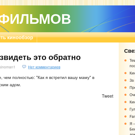
 ФИЛЬМОВ
ть кинообзор
Све
звидеть это обратно
Те
по
kinoman1
Нет комментариев
Кин
 чем полностью: "Как я встретил вашу маму" в
За
ским адом.
Пр
Оч
)
Tweet
Ки
Гу
Fa
Я 
Бе
до