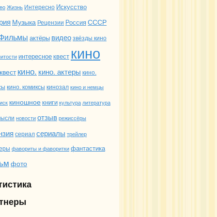
Искусство
deo
Жизнь
Интересно
рия
Музыка
СССР
Россия
Рецензии
Фильмы
видео
актёры
звёзды кино
кино
интересное
квест
итости
кино.
кино. актеры
квест
кино.
сы
кино. комиксы
кинозал
кино и немцы
киношное
книги
иск
культура
литература
отзыв
мысли
новости
режиссёры
сериалы
нзия
сериал
трейлер
фантастика
еры
фавориты и фаворитки
ьм
фото
тистика
тнеры