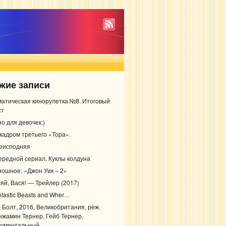
жие записи
матическая кинорулетка №8. Итоговый
ст
о для девочек:)
 кадром третьего «Тора».
еисподняя
ередной сериал. Куклы колдуна
ношное: «Джон Уик – 2»
ляй, Вася! — Трейлер (2017)
ntastic Beasts and Wher…
– Болт, 2016, Великобритания, реж.
нжамин Тернер, Гейб Тернер,
кументальный