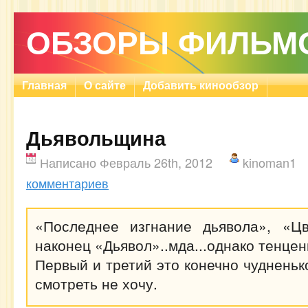
ОБЗОРЫ ФИЛЬМ
Главная
О сайте
Добавить кинообзор
Дьявольщина
Написано Февраль 26th, 2012
kinoman1
комментариев
«Последнее изгнание дьявола», «Ц
наконец «Дьявол»..мда...однако тенцен
Первый и третий это конечно чудненько
смотреть не хочу.