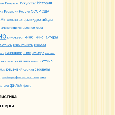
История
Искусство
Интересно
знь
ка
СССР
Россия
США
Рецензии
ьмы
видео
актёры
звёзды
актрисы
интересное
квест
наменитости
но
кино.
кино. актеры
кино-квест
 актрисы
кино. комиксы
кинозал
киношное
книги
культура
иск
мнение
отзыв
и
на ночь
мысли вслух
новости
рецензия
сериалы
сериал
сёры
трейлеры
фавориты и фаворитки
р
фильм
стика
фото
тистика
тнеры