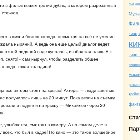
dvd
Жи
оге в фильм вошел третий дубль, в котором разрезанный
 стежков.
Музы
Фил
кино
з
его в жизни боится холода, несмотря на всё ее умение
ки
 ждала ныряний. А ведь она еще целый диалог ведет,
ка в этой ледяной воде купалась, изображая пляж. Я к
кино.
п, снято!» сам нырнул, чтобы разделить общее
кинопо
та вода, такая холодина!
мысл
режис
да все актеры стоят на крыше! Актеры — люди занятые,
трейле
 нас получилось лишь на 20 минут. Пока везли на съемку
фанта
ировали и подняли на крышу — Михайлов через 20
у.
Ста
, улыбаются, смотрят в камеру. А на самом деле я
Пар
 всех, кто был в кадре! Но кино — это такое волшебное