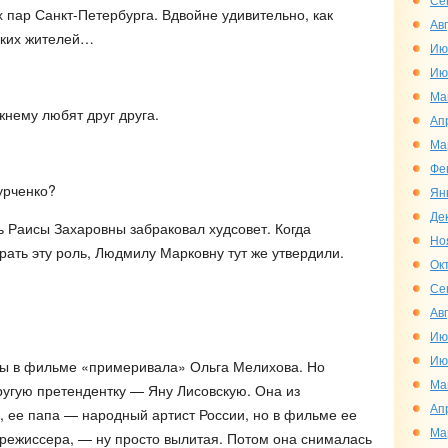
 пар Санкт-Петербурга. Вдвойне удивительно, как
Ав
ских жителей…
Ию
Ию
Ма
жнему любят друг друга.
Ап
Ма
Фе
урченко?
Ян
Де
ь Раисы Захаровны забраковал худсовет. Когда
Но
рать эту роль, Людмилу Марковну тут же утвердили.
Ок
Се
Ав
Ию
Ию
ды в фильме «примеривала» Ольга Мелихова. Но
Ма
угую претендентку — Яну Лисовскую. Она из
Ап
, ее папа — народный артист России, но в фильме ее
Ма
 режиссера, — ну просто вылитая. Потом она снималась