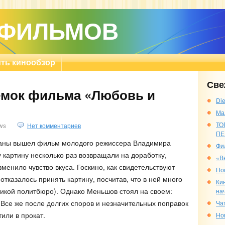
 ФИЛЬМОВ
ть кинообзор
Све
емок фильма «Любовь и
Die
Ма
ТО
ws
Нет комментариев
ПЕ
траны вышел фильм молодого режиссера Владимира
Фи
 картину несколько раз возвращали на доработку,
«В
зменило чувство вкуса. Госкино, как свидетельствуют
По
казалось принять картину, посчитав, что в ней много
Ки
итикой политбюро). Однако Меньшов стоял на своем:
на
 Все же после долгих споров и незначительных поправок
Ча
или в прокат.
Но