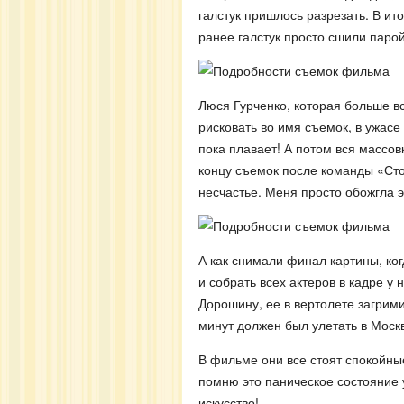
галстук пришлось разрезать. В ит
ранее галстук просто сшили парой
Люся Гурченко, которая больше вс
рисковать во имя съемок, в ужасе
пока плавает! А потом вся массов
концу съемок после команды «Сто
несчастье. Меня просто обожгла э
А как снимали финал картины, ког
и собрать всех актеров в кадре у
Дорошину, ее в вертолете загрим
минут должен был улетать в Москв
В фильме они все стоят спокойные
помню это паническое состояние у
искусство!