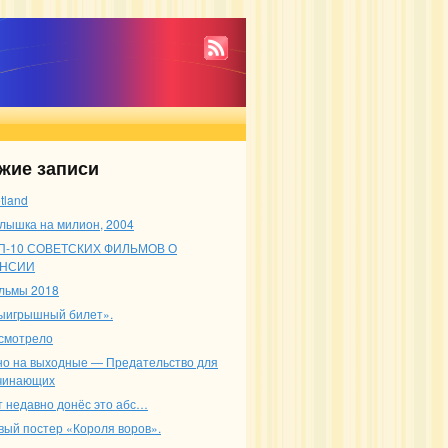
жие записи
tland
лышка на милион, 2004
П-10 СОВЕТСКИХ ФИЛЬМОВ О
НСИИ
льмы 2018
ыигрышный билет».
смотрело
но на выходные — Предательство для
чинающих
т недавно донёс это абс…
вый постер «Короля воров».