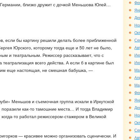
Фе
в Германии, близко дружит с дочкой Меньшова Юлей…
Ян
Де
Но
Ок
ов, если бы картину решили делать более приближенной
Се
ергея Юрского, которому тогда еще и 50 лет не было,
Ав
ым и театральным. Режиссер рассказывает, что с
Ию
 театрализация всего действа. А если б в картине был
Ию
 ним еще настоящая, не смешная бабушка, —
Ма
Ап
Ма
Фе
Ян
уби» Меньшов и съемочная группа искали в Иркутской
Де
не поразили как-то тамошние места… И тогда Владимир
Но
 когда-то работал режиссером-стажером в Великой
Ок
Се
пригорков — красивее можно организовать сценически. И
Ав