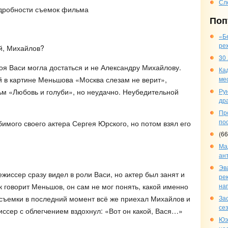
Сл
Поп
«Б
ре
й, Михайлов?
30
оя Васи могла достаться и не Александру Михайлову.
Ка
 в картине Меньшова «Москва слезам не верит»,
ме
ьм «Любовь и голуби», но неудачно. Неубедительной
Ру
др
Пр
по
имого своего актера Сергея Юрского, но потом взял его
(66
Ма
ан
Эв
иссер сразу видел в роли Васи, но актер был занят и
ре
к говорит Меньшов, он сам не мог понять, какой именно
на
а съемки в последний момент всё же приехал Михайлов и
За
се
иссер с облегчением вздохнул: «Вот он какой, Вася…»
Юэ