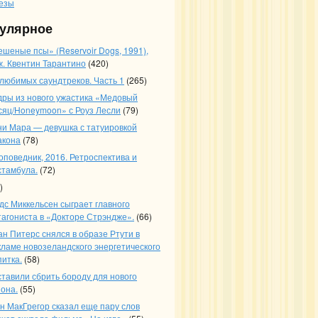
езы
улярное
ешеные псы» (Reservoir Dogs, 1991),
ж. Квентин Тарантино
(420)
 любимых саундтреков. Часть 1
(265)
дры из нового ужастика «Медовый
сяц/Honeymoon» с Роуз Лесли
(79)
ни Мара — девушка с татуировкой
акона
(78)
оповедник, 2016. Ретроспектива и
стамбула.
(72)
)
дс Миккельсен сыграет главного
тагониста в «Докторе Стрэндже».
(66)
ан Питерс снялся в образе Ртути в
кламе новозеландского энергетического
питка.
(58)
ставили сбрить бороду для нового
зона.
(55)
н МакГрегор сказал еще пару слов