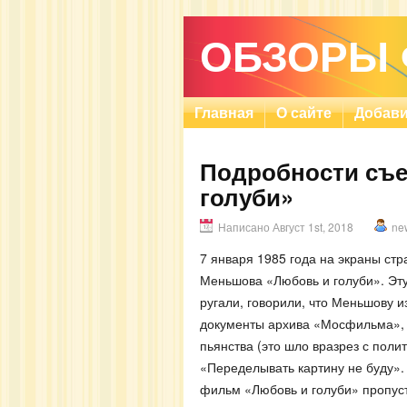
ОБЗОРЫ
Главная
О сайте
Добави
Подробности съ
голуби»
Написано Август 1st, 2018
ne
7 января 1985 года на экраны с
Меньшова «Любовь и голуби». Эту
ругали, говорили, что Меньшову и
документы архива «Мосфильма», от
пьянства (это шло вразрез с пол
«Переделывать картину не буду».
фильм «Любовь и голуби» пропуст