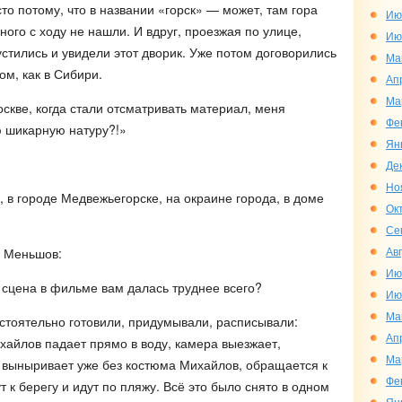
о потому, что в названии «горск» — может, там гора
Ию
ного с ходу не нашли. И вдруг, проезжая по улице,
Ию
стились и увидели этот дворик. Уже потом договорились
Ма
ом, как в Сибири.
Ап
Ма
скве, когда стали отсматривать материал, меня
Фе
ю шикарную натуру?!»
Ян
Де
Но
 в городе Медвежьегорске, на окраине города, в доме
Ок
Се
Ав
р Меньшов:
Ию
сцена в фильме вам далась труднее всего?
Ию
Ма
стоятельно готовили, придумывали, расписывали:
Ап
хайлов падает прямо в воду, камера выезжает,
Ма
ак выныривает уже без костюма Михайлов, обращается к
Фе
т к берегу и идут по пляжу. Всё это было снято в одном
Ян