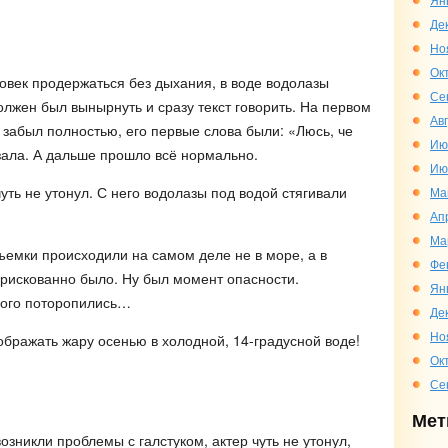
Де
Но
Ок
овек продержаться без дыхания, в воде водолазы
Се
олжен был вынырнуть и сразу текст говорить. На первом
Ав
 забыл полностью, его первые слова были: «Люсь, че
Ию
зала. А дальше прошло всё нормально.
Ию
ть не утонул. С него водолазы под водой стягивали
Ма
Ап
Ма
емки происходили на самом деле не в море, а в
Фе
 рискованно было. Ну был момент опасности.
Ян
ного поторопились…
Де
Но
ображать жару осенью в холодной, 14-градусной воде!
Ок
Се
Мет
озникли проблемы с галстуком, актер чуть не утонул,