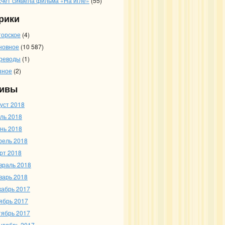
счет сиквела фильма «На игле»
(55)
рики
торское
(4)
новное
(10 587)
реводы
(1)
зное
(2)
ивы
густ 2018
ль 2018
нь 2018
рель 2018
рт 2018
враль 2018
варь 2018
кабрь 2017
ябрь 2017
тябрь 2017
нтябрь 2017