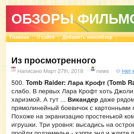
ОБЗОРЫ ФИЛЬМ
Главная
О сайте
Добавить кинообзор
Из просмотренного
Написано Март 27th, 2018
news
Нет 
500.
Tomb Raider: Лара Крофт (Tomb Ra
слабо. В первых Лара Крофт хоть Джоли
харизмой. А тут ...
Викандер
даже рядом 
прямолинейный боевичок с картонными 
Похоже на экранизацию простенькой ко
игрушки. Три уровня: высадись на остро
пройди подземелье - хэппи энд и ждите 