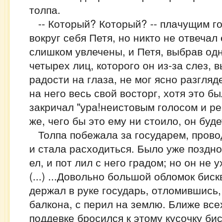
толпа.
-- Который? Который? -- плачущим г
вокруг себя Петя, но никто не отвечал
слишком увлечены, и Петя, выбрав одн
четырех лиц, которого он из-за слез, 
радости на глаза, не мог ясно разгляд
на него весь свой восторг, хотя это бы
закричал "ура!неистовым голосом и ре
же, чего бы это ему ни стоило, он буд
Толпа побежала за государем, прово
и стала расходиться. Было уже поздно
ел, и пот лил с него градом; но он не 
(...) ...Довольно большой обломок бис
держал в руке государь, отломившись,
балкона, с перил на землю. Ближе все
поддевке бросился к этому кусочку би