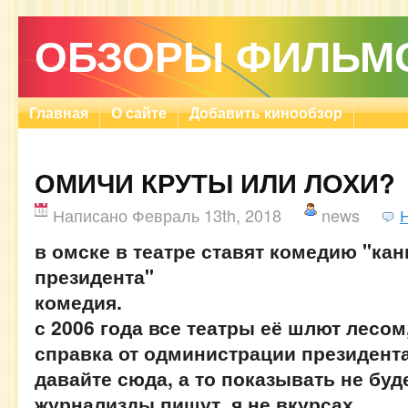
ОБЗОРЫ ФИЛЬМ
Главная
О сайте
Добавить кинообзор
ОМИЧИ КРУТЫ ИЛИ ЛОХИ?
Написано Февраль 13th, 2018
news
в омске в театре ставят комедию "ка
президента"
комедия.
с 2006 года все театры её шлют лесом,
справка от одминистрации президент
давайте сюда, а то показывать не буде
журнализды пишут, я не вкурсах.