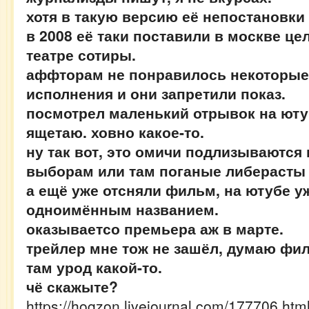
хотя в такую версию её непостановки 
в 2008 её таки поставили в москве це
театре сотиры.
аффторам не понравилось некоторые
исполнения и они запретили показ.
посмотрел маленький отрывок на ютуб
ящетаю. ховно какое-то.
ну так вот, это омичи подлизываются
выборам или там поганые либерасты
а ещё уже отсняли фильм, на ютубе у
одноимённым названием.
оказываетсо премьера аж в марте.
трейлер мне тож не зашёл, думаю фил
там урод какой-то.
чё скажыте?
https://hogzon.livejournal.com/177706.htm