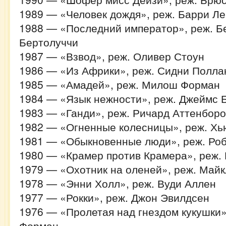
1989 — «Человек дождя», реж. Барри Л
1988 — «Последний император», реж. Б
Бертолуччи
1987 — «Взвод», реж. Оливер Стоун
1986 — «Из Африки», реж. Сидни Полла
1985 — «Амадей», реж. Милош Форман
1984 — «Язык нежности», реж. Джеймс 
1983 — «Ганди», реж. Ричард Аттенборо
1982 — «Огненные колесницы», реж. Хь
1981 — «Обыкновенные люди», реж. Ро
1980 — «Крамер против Крамера», реж.
1979 — «Охотник на оленей», реж. Май
1978 — «Энни Холл», реж. Вуди Аллен
1977 — «Рокки», реж. Джон Эвилдсен
1976 — «Пролетая над гнездом кукушки
Форман