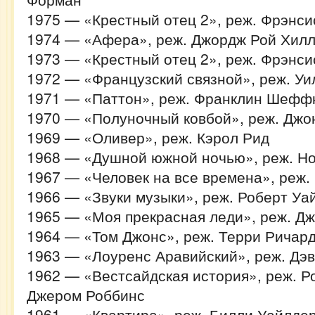
1975 — «Крестный отец 2», реж. Фрэнси
1974 — «Афера», реж. Джордж Рой Хил
1973 — «Крестный отец 2», реж. Фрэнси
1972 — «Французский связной», реж. У
1971 — «Паттон», реж. Франклин Шефф
1970 — «Полуночный ковбой», реж. Джо
1969 — «Оливер», реж. Кэрол Рид
1968 — «Душной южной ночью», реж. Н
1967 — «Человек на все времена», реж
1966 — «Звуки музыки», реж. Роберт Уа
1965 — «Моя прекрасная леди», реж. Д
1964 — «Том Джонс», реж. Терри Ричар
1963 — «Лоуренс Аравийский», реж. Дэ
1962 — «Вестсайдская история», реж. Р
Джером Роббинс
1961 — «Квартира», реж. Билли Уайлде