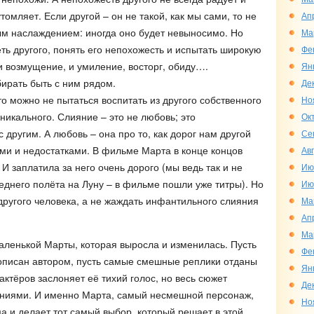
томляет. Если другой – он не такой, как мы сами, то не
Ап
ым наслаждением: иногда оно будет невыносимо. Но
Ма
ть другого, понять его непохожесть и испытать широкую
Фе
 и возмущение, и умиление, восторг, обиду….
Ян
бирать быть с ним рядом.
Де
то можно не пытаться воспитать из другого собственного
Но
никального. Слияние – это не любовь; это
Ок
 другим. А любовь – она про то, как дорог нам другой
Се
ами и недостатками. В фильме Марта в конце концов
Ав
 И заплатила за него очень дорого (мы ведь так и не
Ию
еднего полёта на Луну – в фильме пошли уже титры). Но
Ию
другого человека, а не жаждать инфантильного слияния
Ма
Ап
Ма
аленькой Марты, которая выросла и изменилась. Пусть
Фе
рописан автором, пусть самые смешные реплики отданы
Ян
актёров заслоняет её тихий голос, но весь сюжет
Де
аниями. И именно Марта, самый несмешной персонаж,
Но
а и делает тот самый выбор, который решает в этой