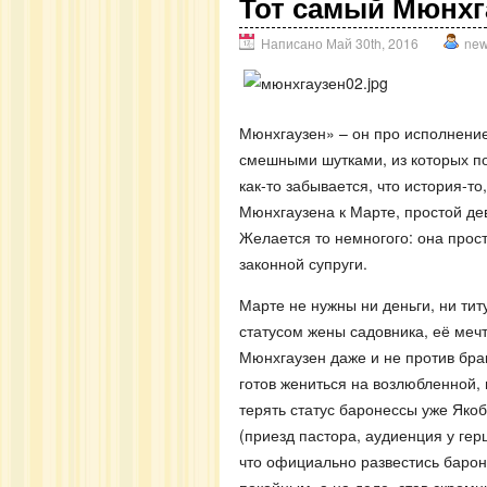
Тот самый Мюнхг
Написано Май 30th, 2016
ne
Мюнхгаузен» – он про исполнени
смешными шутками, из которых по
как-то забывается, что история-т
Мюнхгаузена к Марте, простой дев
Желается то немногого: она прос
законной супруги.
Марте не нужны ни деньги, ни тит
статусом жены садовника, её меч
Мюнхгаузен даже и не против брак
готов жениться на возлюбленной
терять статус баронессы уже Як
(приезд пастора, аудиенция у гер
что официально развестись барон