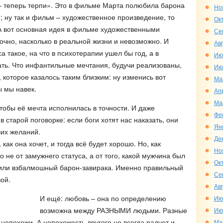
 – теперь терпи». Это в фильме Марта полюбила барона
Но
; ну так и фильм – художественное произведение, то
Ок
. А вот основная идея в фильме художественными
Се
очно, насколько в реальной жизни и невозможно. И
Ав
а такое, на что в психотерапии ушел бы год, а в
Ию
цать. Что инфантильные мечтания, будучи реализованы,
Ию
, которое казалось таким близким: ну изменись вот
Ма
ы мы навек.
Ап
Ма
тобы её мечта исполнилась в точности. И даже
Фе
 в старой поговорке: если боги хотят нас наказать, они
Ян
их желаний.
Де
как она хочет, и тогда всё будет хорошо. Но, как
Но
 не от замужнего статуса, а от того, какой мужчина был
Ок
 или взбалмошный барон-завирака. Именно правильный
Се
ой.
Ав
И ещё: любовь – она по определению
Ию
возможна между РАЗНЫМИ людьми. Разные
Ию
о непохожи. А непохожесть другого не всегда радует и
Ма