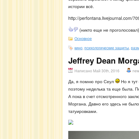
истории всё.
http://perfontana.livejournal.com/7
(никто еще не проголосовал
Основное
кино
,
психологические защиты
,
раз
Jeffrey Dean Morg
Написано Май 30th, 2016
ne
Да, я помню про Сеул
Но я тут 
поэтому неделька та еще была. П
А пока в счет отсмотренного зак
Моргана. Давно его здесь не было
татуировками.