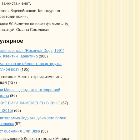
 танкиста и енот.
ское общевойсковое. Киножурнал
оветский воин».
здаю 50 билетов на показ фильма «Ну,
равствуй, Оксана Соколова»
улярное
ешеные псы» (Reservoir Dogs, 1991),
ж. Квентин Тарантино
(300)
мантично ли обменять квартиру на
ллион роз?
(185)
к снимали Место встречи изменить
льзя
(127)
ни Мара — девушка с татуировкой
акона
(86)
КИЕ БИКИНИ-МОМЕНТЫ В КИНО
(67)
 (2015)
(65)
иптограмма Зодиака, убившего более
 человек
(57)
ст обожания Эми Экер
(55)
 рассуждений Делеза о текстах Мориса