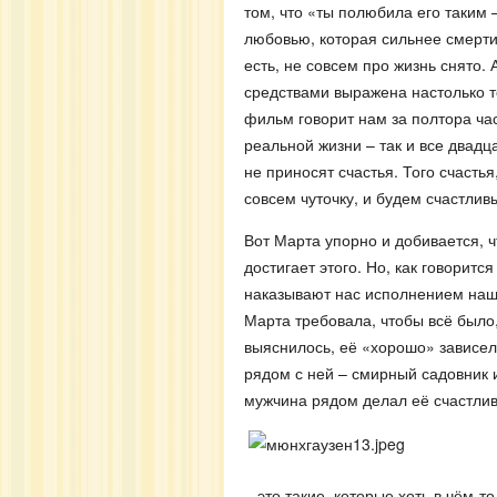
том, что «ты полюбила его таким
любовью, которая сильнее смерти
есть, не совсем про жизнь снято
средствами выражена настолько т
фильм говорит нам за полтора час
реальной жизни – так и все двад
не приносят счастья. Того счастья
совсем чуточку, и будем счастлив
Вот Марта упорно и добивается, ч
достигает этого. Но, как говорится
наказывают нас исполнением наш
Марта требовала, чтобы всё было, 
выяснилось, её «хорошо» зависело
рядом с ней – смирный садовник
мужчина рядом делал её счастлив
– это такие, которые хоть в чём-т