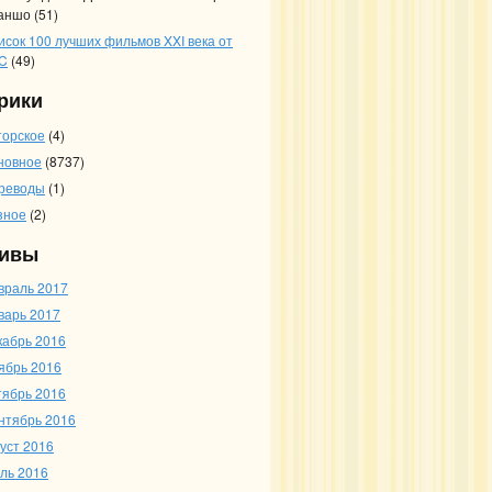
аншо
(51)
исок 100 лучших фильмов XXI века от
C
(49)
рики
торское
(4)
новное
(8737)
реводы
(1)
зное
(2)
ивы
враль 2017
варь 2017
кабрь 2016
ябрь 2016
тябрь 2016
нтябрь 2016
густ 2016
ль 2016