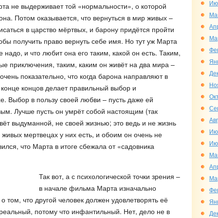
Ию
рта не выдерживает той «нормальности», о которой
Ма
рона. Потом оказывается, что вернуться в мир живых –
Ап
писаться в царство мёртвых, и барону придётся пройти
Ма
обы получить право вернуть себе имя. Но тут уж Марта
Фе
е надо, и что любит она его таким, какой он есть. Таким,
Ян
ые приключения, таким, каким он живёт на два мира –
Де
очень показательно, что когда барона направляют в
Но
 конце концов делает правильный выбор и
Ок
е. Выбор в пользу своей любви – пусть даже ей
Се
ым. Лучше пусть он умрёт собой настоящим (так
Ав
вёт выдуманной, не своей жизнью; это ведь и не жизнь
Ию
живых мертвецах у них есть, и обоим он очень не
Ию
ился, что Марта в итоге сбежала от «садовника
Ма
Ап
Так вот, а с психологической точки зрения –
Ма
в начале фильма Марта изначально
Фе
 том, что другой человек должен удовлетворять её
Ян
еальный, потому что инфантильный. Нет, дело не в
Де