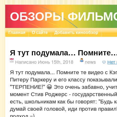
ОБЗОРЫ ФИЛЬМ
Главная
О сайте
Добавить кинообзор
Я тут подумала… Помните
Написано Июнь 15th, 2018
news
Нет
Я тут подумала... Помните те видео с Кэ
Питеру Паркеру и его классу показывал
"ТЕРПЕНИЕ!" 😀 Это очень забавно, учит
момент Стив Роджерс - государственный
есть, школьникам как бы говорят: "Будь 
думай своей головой, иди против прави
подход =)