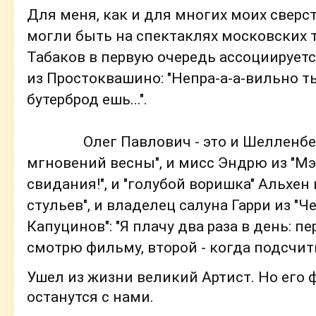
Для меня, как и для многих моих сверст
могли быть на спектаклях московских те
Табаков в первую очередь ассоциирует
из Простоквашино: "Непра-а-а-вильно ты
бутерброд ешь...".
                Олег Павлович - это и Шелленберг из "Семнадцати 
мгновений весны", и мисс Эндрю из "Мэ
свидания!", и "голубой воришка" Альхен 
стульев", и владелец салуна Гарри из "Ч
Капуцинов": "Я плачу два раза в день: пе
смотрю фильму, второй - когда подсчит
Ушел из жизни великий Артист. Но его 
останутся с нами.