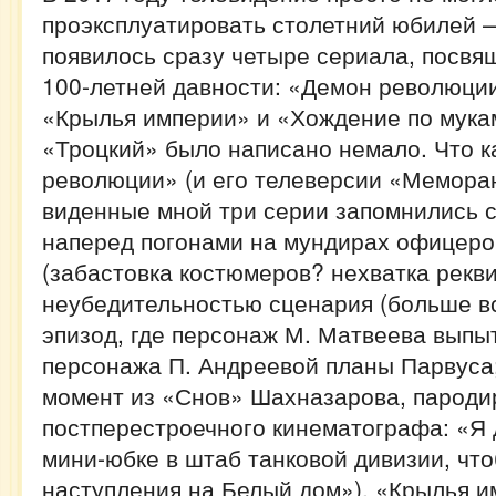
проэксплуатировать столетний юбилей 
появилось сразу четыре сериала, посв
100-летней давности: «Демон революции
«Крылья империи» и «Хождение по мука
«Троцкий» было написано немало. Что 
революции» (и его телеверсии «Меморан
виденные мной три серии запомнились
наперед погонами на мундирах офицеро
(забастовка костюмеров? нехватка рекви
неубедительностью сценария (больше в
эпизод, где персонаж М. Матвеева выпы
персонажа П. Андреевой планы Парвуса
момент из «Снов» Шахназарова, парод
постперестроечного кинематографа: «Я 
мини-юбке в штаб танковой дивизии, что
наступления на Белый дом»). «Крылья 