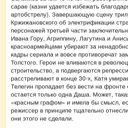
сарае (казни удается избежать благода
артобстрелу). Завершающую сцену трил
Кржижановского об электрификации стра
персонажей третьей части заключитель
Ивана Гору, Агриппину, Лагутина и Анис
красноармейцами убирают за ненадобн
кадры сериала и вовсе противоречат за
Толстого. Герои не вливаются в револю
строительство, а подвергаются репресс
расстреливают в конце 30-х, Катя умирае
Телегин пропадает без вести на фронте 
остается только одна Даша. Может, така
«красным графом» и имела бы смысл, ес
режиссер в принципе тщательно отнесли
они этого не сделали.