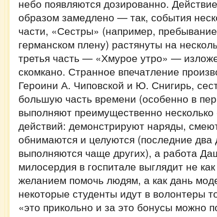
небо появляются дозированно. Действи
образом замедлено — так, события неск
части, «Сестры» (например, пребывание
германском плену) растянуты на несколь
третья часть — «Хмурое утро» — изложе
скомкано. Странное впечатление произв
Героини А. Чиповской и Ю. Снигирь, се
большую часть времени (особенно в пер
выполняют преимущественно несколько
действий: демонстрируют наряды, смеют
обнимаются и целуются (последние два 
выполняются чаще других), а работа Да
милосердия в госпитале выглядит не ка
желанием помочь людям, а как дань моде
некоторые студенты идут в волонтеры то
«это прикольно и за это бонусы можно по