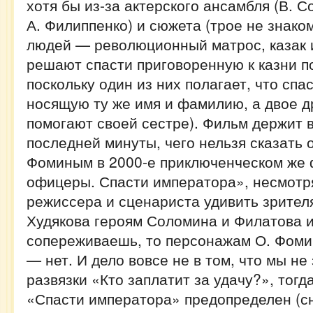
хотя бы из-за актерского ансамбля (В. С
А. Филиппенко) и сюжета (трое не знако
людей — революционный матрос, казак 
решают спасти приговоренную к казни 
поскольку один из них полагает, что спа
носящую ту же имя и фамилию, а двое д
помогают своей сестре). Фильм держит 
последней минуты, чего нельзя сказать 
Фоминым в 2000-е приключенческом же
офицеры. Спасти императора», несмотря
режиссера и сценариста удивить зрител
Худякова героям Соломина и Филатова 
сопереживаешь, то персонажам О. Фоми
— нет. И дело вовсе не в том, что мы не
развязки «Кто заплатит за удачу?», тогд
«Спасти императора» предопределен (с