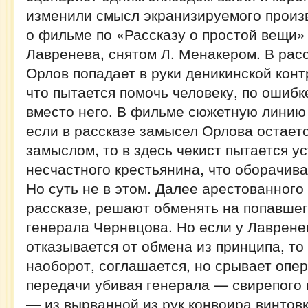
изменили смысл экранизируемого произв
о фильме по «Рассказу о простой вещи»
Лавренева, снятом Л. Менакером. В рас
Орлов попадает в руки деникинской конт
что пытается помочь человеку, по ошиб
вместо него. В фильме сюжетную линию 
если в рассказе замысел Орлова остаетс
замыслом, то в здесь чекист пытается у
несчастного крестьянина, что оборачив
Но суть не в этом. Далее арестованного 
рассказе, решают обменять на попавшег
генерала Чернецова. Но если у Лаврене
отказывается от обмена из принципа, то 
наоборот, соглашается, но срывает опе
передачи убивая генерала — свирепого 
— из вырванной из рук конвоира винтов