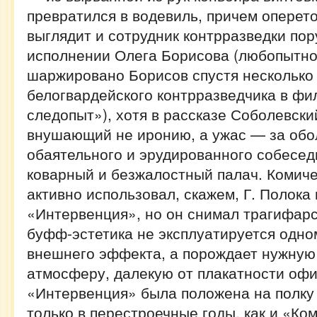
превратился в водевиль, причем опере
выглядит и сотрудник контрразведки пор
исполнении Олега Борисова (любопытно,
шаржировано Борисов спустя несколько 
белогвардейского контрразведчика в фи
следопыт»), хотя в рассказе Соболевск
внушающий не иронию, а ужас — за обо
обаятельного и эрудированного собесед
коварный и безжалостный палач. Комич
активно использовал, скажем, Г. Полока
«Интервенция», но он снимал трагифар
буфф-эстетика не эксплуатируется одн
внешнего эффекта, а порождает нужную
атмосферу, далекую от плакатности офи
«Интервенция» была положена на полку
только в перестроечные годы, как и «Ко