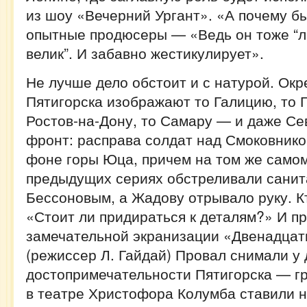
из шоу «Вечерний Ургант». «А почему б
опытные продюсеры — «Ведь он тоже “л
велик”. И забавно жестикулирует».
Не лучше дело обстоит и с натурой. Окр
Пятигорска изображают то Галицию, то Г
Ростов-на-Дону, то Самару — и даже С
фронт: расправа солдат над Смоковник
фоне горы Юца, причем на том же самом
предыдущих сериях обстреливали санит
Бессоновым, а Жадову отрывало руку. Кт
«Стоит ли придираться к деталям?» И п
замечательной экранизации «Двенадцат
(режиссер Л. Гайдай) Провал снимали у 
достопримечательности Пятигорска — гр
в театре Христофора Колумба ставили н