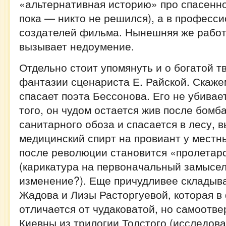
«альтернативная историю» про спасенн
пока — никто не решился), а в професс
создателей фильма. Нынешняя же работ
вызывает недоумение.
Отдельно стоит упомянуть и о богатой т
фантазии сценариста Е. Райской. Скаже
спасает поэта Бессонова. Его не убивае
того, он чудом остается жив после бомб
санитарного обоза и спасается в лесу, 
медицинский спирт на провиант у местны
после революции становится «пролетар
(карикатура на первоначальный замысел
изменение?). Еще причудливее складыв
Жадова и Лизы Расторгуевой, которая в
отличается от чудаковатой, но самоотв
Киевны из трилогии Толстого (исследов