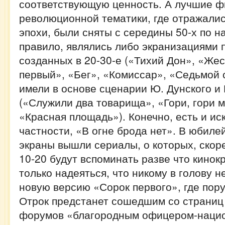
соответствующую ценность. А лучшие ф
революционной тематики, где отражали
эпохи, были сняты с середины 50-х по нач
правило, являлись либо экранизациями 
созданных в 20-30-е («Тихий Дон», «Жес
первый», «Бег», «Комиссар», «Седьмой с
имели в основе сценарии Ю. Дунского и
(«Служили два товарища», «Гори, гори м
«Красная площадь»). Конечно, есть и и
частности, «В огне брода нет». В юбиле
экраны вышли сериалы, о которых, скоре
10-20 будут вспоминать разве что кинок
только надеяться, что никому в голову н
новую версию «Сорок первого», где пору
Отрок предстанет сошедшим со страниц
форумов «благородным офицером-нацио