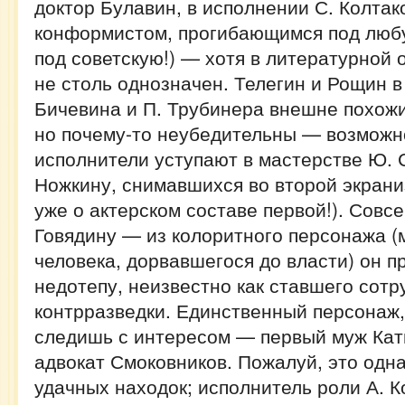
доктор Булавин, в исполнении С. Колтак
конформистом, прогибающимся под любу
под советскую!) — хотя в литературной 
не столь однозначен. Телегин и Рощин в
Бичевина и П. Трубинера внешне похожи
но почему-то неубедительны — возможно,
исполнители уступают в мастерстве Ю. 
Ножкину, снимавшихся во второй экрани
уже о актерском составе первой!). Совс
Говядину — из колоритного персонажа (
человека, дорвавшегося до власти) он п
недотепу, неизвестно как ставшего сотр
контрразведки. Единственный персонаж,
следишь с интересом — первый муж Кат
адвокат Смоковников. Пожалуй, это одна
удачных находок; исполнитель роли А. К