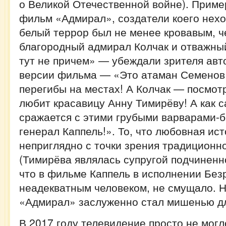
о Великой Отечественной войне). Прим
фильм «Адмирал», создатели коего нехо
белый террор был не менее кровавым, ч
благородный адмирал Колчак и отважны
тут не причем» — убеждали зрителя ав
версии фильма — «Это атаман Семенов 
перегибы на местах! А Колчак — посмотр
любит красавицу Анну Тимирёву! А как 
сражается с этими грубыми варварами-
генерал Каппель!». То, что любовная ис
неприглядно с точки зрения традиционн
(Тимирёва являлась супругой подчиненно
что в фильме Каппель в исполнении Без
неадекватным человеком, не смущало. Н
«Адмирал» заслуженно стал мишенью дл
В 2017 году телевидение просто не могл