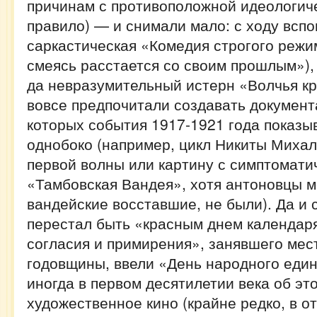
причинам с противоположной идеологиче
правило) — и снимали мало: с ходу вспо
саркастическая «Комедия строгого режи
смеясь расстается со своим прошлым»),
да невразумительный истерн «Волчья кр
вовсе предпочитали создавать докумен
которых события 1917-1921 года показы
однобоко (например, цикл Никиты Михал
первой волны или картину с симптомати
«Тамбовская Вандея», хотя антоновцы м
вандейские восставшие, не были). Да и 
перестал быть «красным днем календар
согласия и примирения», занявшего мес
годовщины, ввели «День народного един
иногда в первом десятилетии века об эт
художественное кино (крайне редко, в о