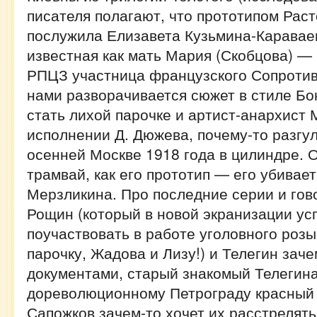
писателя полагают, что прототипом Рас
послужила Елизавета Кузьмина-Каравае
известная как мать Мария (Скобцова) —
РПЦЗ участница французского Сопротив
нами разворачивается сюжет в стиле Бо
стать лихой парочке и артист-анархист
исполнении Д. Дюжева, почему-то разг
осенней Москве 1918 года в цилиндре. О
трамвай, как его прототип — его убивае
Мерзликина. Про последние серии и гов
Рощин (который в новой экранизации ус
поучаствовать в работе уголовного роз
парочку, Жадова и Лизу!) и Телегин зач
документами, старый знакомый Телегина
дореволюционному Петрограду красный
Сапожков зачем-то хочет их расстрелять